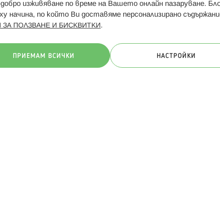
Свързани сайтове:
Hippoland.ro
Последвайте
-добро изживяване по време на Вашето онлайн пазаруване. Б
у начина, по който Ви доставяме персонализирано съдържани
.
 ЗА ПОЛЗВАНЕ И БИСКВИТКИ
ачини на плащане:
ПРИЕМАМ ВСИЧКИ
НАСТРОЙКИ
. Всички права запазени
Общи условия
Πолитика за поверителн
Онлайн магазин от