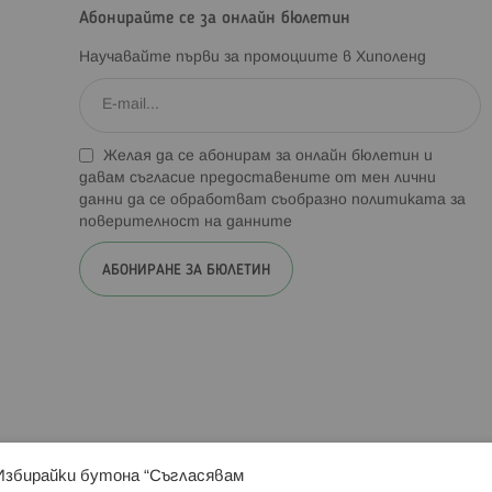
Абонирайте се за онлайн бюлетин
Научавайте първи за промоциите в Хиполенд
Желая да се абонирам за онлайн бюлетин и
давам съгласие предоставените от мен лични
данни да се обработват съобразно
политиката за
поверителност на данните
АБОНИРАНЕ ЗА БЮЛЕТИН
 Избирайки бутона “Съгласявам