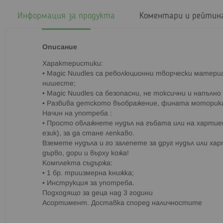
началото
на
Информация за продукта
Коментари и рейтин
галерия
със
снимки
Описание
Характеристики:
• Magic Nuudles са революционни творчески матери
нишесте;
• Magic Nuudles са безопасни, не токсични и напълн
• Развива детското въображение, фината моторик
Начин на употреба :
• Просто овлажнете нудъл на гъбата или на хартие
език), за да стане лепкаво.
Вземете нудъла и го залепете за друг нудъл или хар
дърво, дори и върху кожа!
Комплекта съдържа:
• 1 бр. триизмерна книжка;
• Инструкция за употреба.
Подходящо за деца над 3 години
Асортимент. Доставка според наличностите