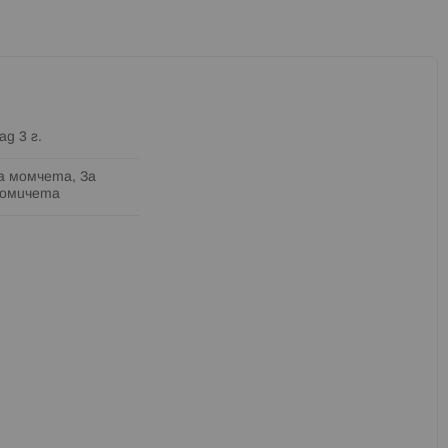
ад 3 г.
а момчета, За
омичета