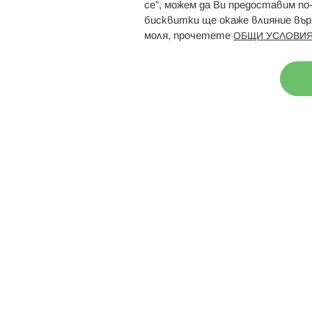
Брошури
Магазини
се”, можем да Ви предоставим по
бисквитки ще окаже влияние върх
моля, прочетете
ОБЩИ УСЛОВИЯ
Н
© 2026 Hippoland.net