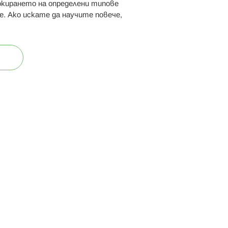
 ни:
локирането на определени типове
е. Ако искате да научите повече,
ост
Карта на сайта