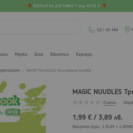
БЕЗПЛАТНА ДОСТАВКА * над 45.50 €
02 / 40 484
лами
Марки
Блог
Бюлетин
Кариери
оделиране
MAGIC NUUDLES Триизмерна книжка
MAGIC NUUDLES Тр
Оцени
Мар
1,99 €
/
3,89 лв.
Валутен курс: 1 EUR = 1.955