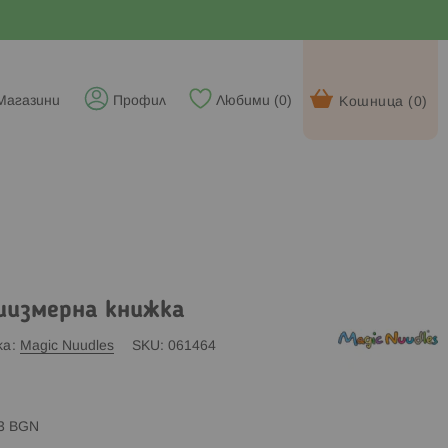
Магазини
Профил
Любими (
0
)
Кошница (
0
)
иизмерна книжка
ка
Magic Nuudles
SKU
061464
83 BGN