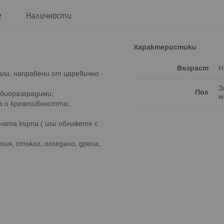
г
Наличности
Характеристики
Възраст
Н
али, направени от царевично
З
Пол
о биоразградими;
м
а и креативността;
ната кърпа ( или оближете с
тия, стъкло, огледало, дреха,