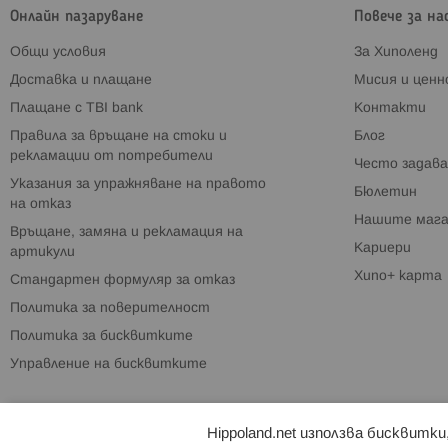
Онлайн пазаруване
Повече за на
Общи условия
За Хиполенд
Доставка и плащане
Мисия и цен
Плащане с TBI bank
Контакти
Правила за връщане на стоки и
Блог
рекламации от потребители
Често задава
Указания за упражняване на правото
Бюлетин
на отказ
Нашите мага
Връщане, замяна и рекламация на
Кариери
артикули
Хипо+ карта
Стандартен формуляр за отказ
Политика за поверителност
Политика за бисквитките
Управление на бисквитките
Hippoland.net използва бисквитк