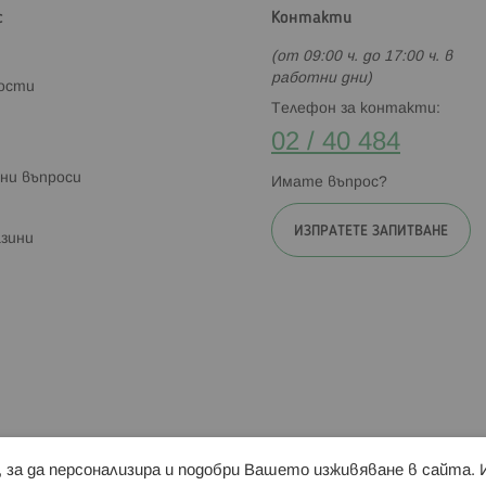
с
Контакти
(от 09:00 ч. до 17:00 ч. в
работни дни)
ности
Телефон за контакти:
02 / 40 484
ни въпроси
Имате въпрос?
ИЗПРАТЕТЕ ЗАПИТВАНЕ
зини
и, за да персонализира и подобри Вашето изживяване в сайта.