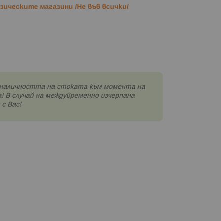
ическите магазини /Не във всички/
наличността на стоката към момента на
! В случай на междувременно изчерпана
с Вас!