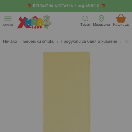
БЕЗПЛАТНА ДОСТАВКА * над 45.50 €
Прескачане
към
Търси
Магазини
Кошница (
Меню
съдържанието
Начало
Бебешки стоки
Продукти за баня и хигиена
Под
Преминете
П
към
к
края
н
на
н
галерията
г
на
с
изображенията
с