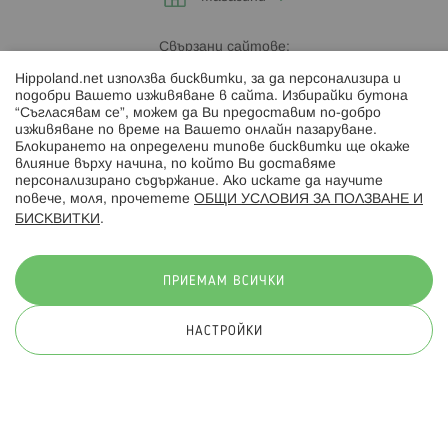
Свързани сайтове:
Hippoland.net използва бисквитки, за да персонализира и
Hippoland.ro
подобри Вашето изживяване в сайта. Избирайки бутона
“Съгласявам се”, можем да Ви предоставим по-добро
изживяване по време на Вашето онлайн пазаруване.
Последвайте ни:
Блокирането на определени типове бисквитки ще окаже
влияние върху начина, по който Ви доставяме
персонализирано съдържание. Ако искате да научите
повече, моля, прочетете
ОБЩИ УСЛОВИЯ ЗА ПОЛЗВАНЕ И
БИСКВИТКИ
.
Начини на плащане:
ПРИЕМАМ ВСИЧКИ
НАСТРОЙКИ
© 2026 Hippoland.net. Всички права запазени
Общи условия
Πолитика за поверителност
Карта на сайта
Онлайн магазин от