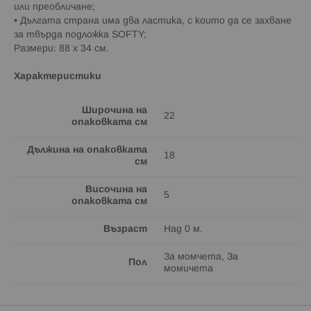
или преобличане;
• Дългата страна има два ластика, с които да се захване
за твърда подложка SOFTY;
Размери: 88 х 34 см.
Характеристики
Широчина на
22
опаковката см
Дължина на опаковката
18
см
Височина на
5
опаковката см
Възраст
Над 0 м.
За момчета, За
Пол
момичета