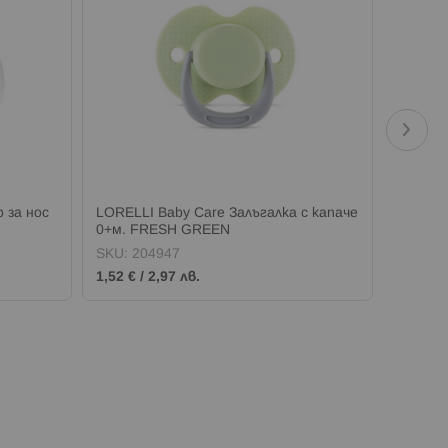
 за нос
LORELLI Baby Care Залъгалка с капаче
LORELL
0+м. FRESH GREEN
биберо
SKU:
204947
SKU:
2
1,52 €
/
2,97 лв.
1,52 €