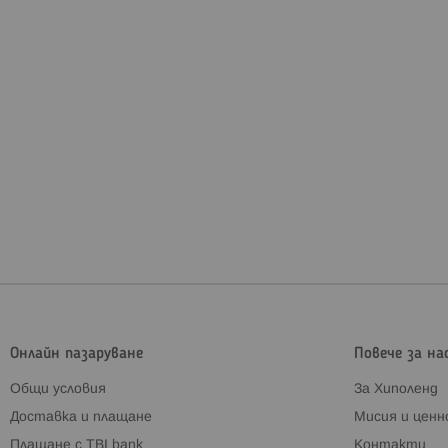
Онлайн пазаруване
Повече за на
Общи условия
За Хиполенд
Доставка и плащане
Мисия и цен
Плащане с TBI bank
Контакти