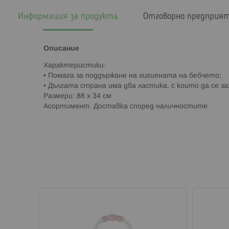
началото
на
Информация за продукта
Отговорно предприя
галерия
със
снимки
Описание
Характеристики:
• Помага за поддържане на хигиената на бебчето;
• Дългата страна има два ластика, с които да се за
Размери: 88 х 34 см
Асортимент. Доставка според наличностите
а онлайн