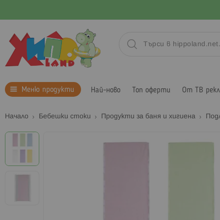
Меню продукти
Най-ново
Топ оферти
От ТВ рек
Начало
Бебешки стоки
Продукти за баня и хигиена
Под
Преминете
към
края
на
галерията
на
изображенията