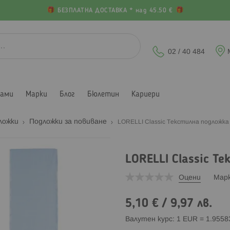
БЕЗПЛАТНА ДОСТАВКА * над 45.50 €
02 / 40 484
лами
Марки
Блог
Бюлетин
Кариери
ложки
Подложки за повиване
LORELLI Classic Текстилна подложка
LORELLI Classic Т
Оцени
Мар
5,10 €
/
9,97 лв.
Валутен курс: 1 EUR = 1.955