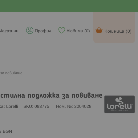
Магазини
Профил
Любими (
0
)
Кошница (
0
)
 за повиване
екстилна подложка за повиване
ка
Lorelli
SKU
093775
Ном. №
2004028
83 BGN