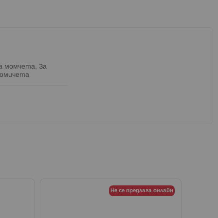
а момчета, За
омичета
Не се предлага онлайн