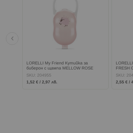
CIRCLE
LORELLI My Friend Кутийка за
LORELLI
биберон с щампа MELLOW ROSE
FRESH 
SKU:
204955
SKU:
20
1,52 €
/
2,97 лв.
2,55 €
/