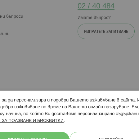
02 / 40 484
ни въпроси
Имате въпрос?
ИЗПРАТЕТЕ ЗАПИТВАНЕ
зини
и, за да персонализира и подобри Вашето изживяване в сайта.
Свързани сайтове:
Hippoland.ro
Последвайте
-добро изживяване по време на Вашето онлайн пазаруване. Б
у начина, по който Ви доставяме персонализирано съдържани
.
 ЗА ПОЛЗВАНЕ И БИСКВИТКИ
ачини на плащане: