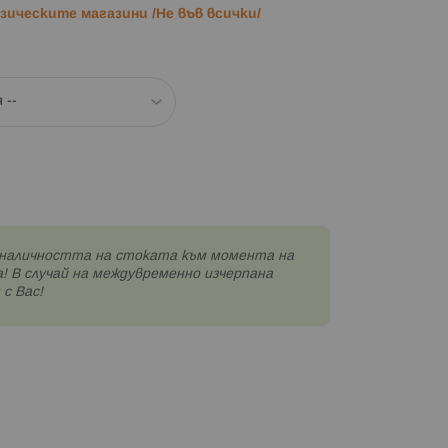
ическите магазини /Не във всички/
наличността на стоката към момента на
! В случай на междувременно изчерпана
с Вас!