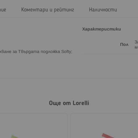
тие
Коментари и рейтинг
Наличности
Характеристики
З
Пол
м
хване за Твърдата подложка Softy;
Още от Lorelli