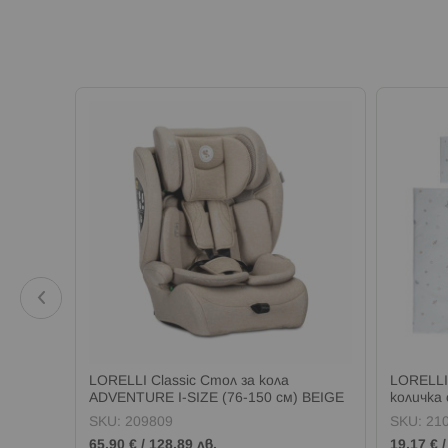
LORELLI Classic Стол за кола
LORELLI
 PINK
ADVENTURE I-SIZE (76-150 см) BEIGE
количка
WITH S
SKU:
209809
SKU:
21
65,90 €
/
128,89 лв.
19,17 €