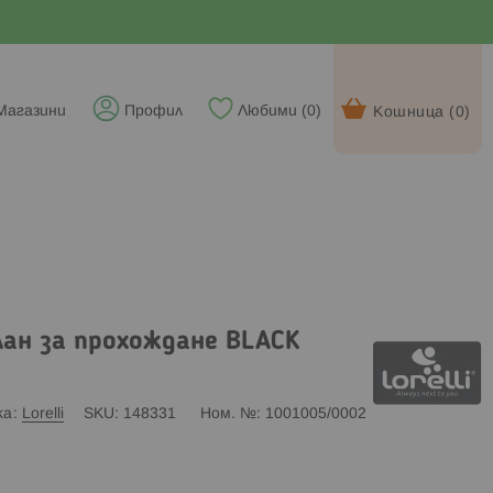
Магазини
Профил
Любими (
0
)
Кошница (
0
)
олан за прохождане BLACK
ка
Lorelli
SKU
148331
Ном. №
1001005/0002