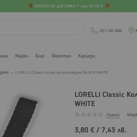
БЕЗПЛАТНА ДОСТАВКА * над 45.50 €
02 / 40 484
лами
Марки
Блог
Бюлетин
Кариери
ждане
LORELLI Classic Колан за прохождане BLACK WHITE
LORELLI Classic К
WHITE
Оцени
Мар
3,80 €
/
7,43 лв.