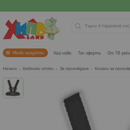
Меню продукти
Най-ново
Топ оферти
От ТВ рек
Начало
Бебешки стоки
За прохождане
Колани за прохо
Преминете
към
края
на
галерията
на
изображенията