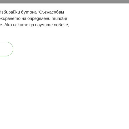
 Избирайки бутона “Съгласявам
 ни:
локирането на определени типове
е. Ако искате да научите повече,
ост
Карта на сайта