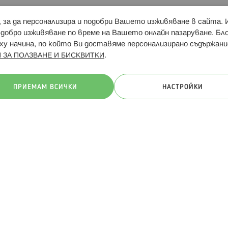
и, за да персонализира и подобри Вашето изживяване в сайта.
Свързани сайтове:
Hippoland.ro
Последвайте
-добро изживяване по време на Вашето онлайн пазаруване. Б
у начина, по който Ви доставяме персонализирано съдържани
.
 ЗА ПОЛЗВАНЕ И БИСКВИТКИ
ачини на плащане:
ПРИЕМАМ ВСИЧКИ
НАСТРОЙКИ
. Всички права запазени
Общи условия
Πолитика за поверителн
Онлайн магазин от