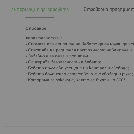
началото
на
Информация за продукта
Отговорно предприя
галерия
със
снимки
Описание
Характеристики:
• Спомага при опитите на бебето да се научи да хо
• Спестява на родителя постоянното навеждане и 
• Забавно е за деца и родители;
• Осигурява безопасност на бебето;
• Бебето получава усещане на контрол и свобода;
• Бебето балансира естествено със свободни ръце;
• Катарама за закачане, която се върти на 360°.