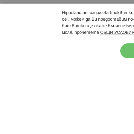
Hippoland.net използва бисквитк
Брошури
Магазини
се”, можем да Ви предоставим по
бисквитки ще окаже влияние върх
моля, прочетете
ОБЩИ УСЛОВИЯ
Н
© 2026 Hippoland.net