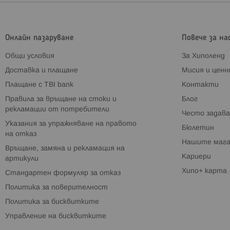
Онлайн пазаруване
Повече за на
Общи условия
За Хиполенд
Доставка и плащане
Мисия и цен
Плащане с TBI bank
Контакти
Правила за връщане на стоки и
Блог
рекламации от потребители
Често задава
Указания за упражняване на правото
Бюлетин
на отказ
Нашите мага
Връщане, замяна и рекламация на
Кариери
артикули
Хипо+ карта
Стандартен формуляр за отказ
Политика за поверителност
Политика за бисквитките
Управление на бисквитките