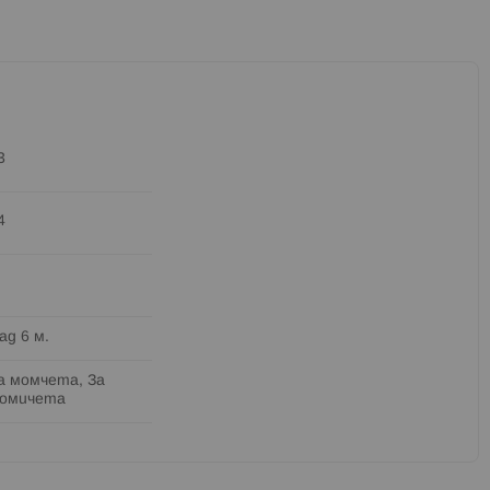
3
4
ад 6 м.
а момчета, За
омичета