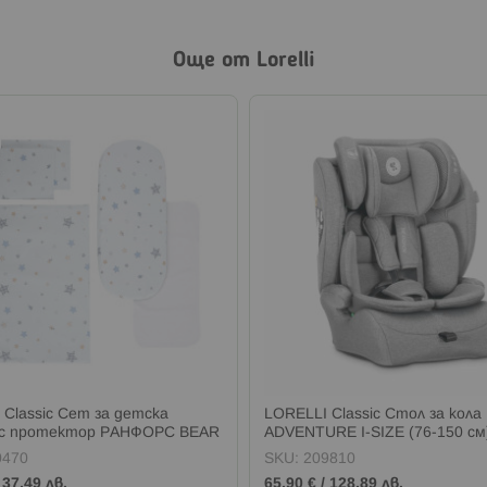
Още от Lorelli
 Classic Сет за детска
LORELLI Classic Стол за кола
 с протектор РАНФОРС BEAR
ADVENTURE I-SIZE (76-150 с
WING СИН
0470
SKU:
209810
/
37,49 лв.
65,90 €
/
128,89 лв.