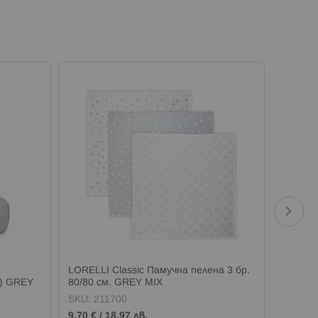
LORELLI Classic Памучна пелена 3 бр.
LORELL
м) GREY
80/80 см. GREY MIX
150/10
SKU:
211700
SKU:
2
9,70 €
/
18,97 лв.
6,39 €