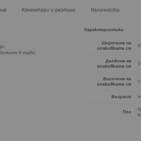
тие
Коментари и рейтинг
Наличности
Характеристики
Широчина на
2
ди;
опаковката см
болките в гърба;
Дължина на
1
опаковката см
Височина на
1
опаковката см
Възраст
Н
З
Пол
м