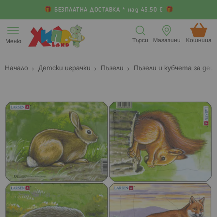
БЕЗПЛАТНА ДОСТАВКА * над 45.50 €
Прескачане
към
Търси
Магазини
Кошница (
Меню
съдържанието
Начало
Детски играчки
Пъзели
Пъзели и кубчета за деца
Преминете
П
към
к
края
н
на
н
галерията
г
на
с
изображенията
с