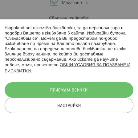
Магазини
Свързани сайтове:
Hippoland.net използва бисквитки, за да персонализира и
Hippoland.ro
подобри Вашето изживяване в сайта. Избирайки бутона
“Съгласявам се”, можем да Ви предоставим по-добро
изживяване по време на Вашето онлайн пазаруване.
Последвайте ни:
Блокирането на определени типове бисквитки ще окаже
влияние върху начина, по който Ви доставяме
персонализирано съдържание. Ако искате да научите
повече, моля, прочетете
ОБЩИ УСЛОВИЯ ЗА ПОЛЗВАНЕ И
БИСКВИТКИ
.
Начини на плащане:
ПРИЕМАМ ВСИЧКИ
НАСТРОЙКИ
© 2026 Hippoland.net. Всички права запазени
Общи условия
Πолитика за поверителност
Карта на сайта
Онлайн магазин от