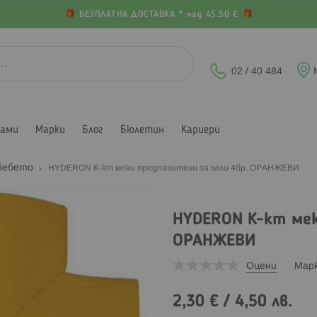
БЕЗПЛАТНА ДОСТАВКА * над 45.50 €
02 / 40 484
лами
Марки
Блог
Бюлетин
Кариери
 бебето
HYDERON К-кт меки предпазители за ъгли 4бр. ОРАНЖЕВИ
HYDERON К-кт мек
ОРАНЖЕВИ
Оцени
Мар
2,30 €
/
4,50 лв.