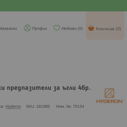
Магазини
Профил
Любими (
0
)
Кошница (
0
)
и предпазители за ъгли 4бр.
ка
Hyderon
SKU
181985
Ном. №
75134