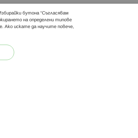
 Избирайки бутона “Съгласявам
 ни:
локирането на определени типове
е. Ако искате да научите повече,
ост
Карта на сайта