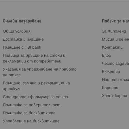
Онлайн пазаруване
Повече за на
Общи условия
За Хиполенд
Доставка и плащане
Мисия и цен
Плащане с TBI bank
Контакти
Правила за връщане на стоки и
Блог
рекламации от потребители
Често задава
Указания за упражняване на правото
Бюлетин
на отказ
Нашите мага
Връщане, замяна и рекламация на
Кариери
артикули
Хипо+ карта
Стандартен формуляр за отказ
Политика за поверителност
Политика за бисквитките
Управление на бисквитките