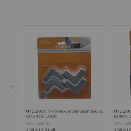
фери за
HYDERON К-кт меки предпазители за
HYDERON
ъгли 4бр. СИВИ
детски 
SKU:
181735
SKU:
18
1,69 €
/
3,31 лв.
1,69 €
/