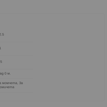
2.5
1
.5
ад 0 м.
а момчета, За
омичета