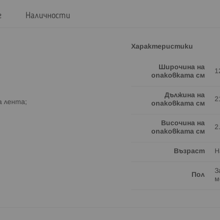
г
Наличности
Характеристики
Широчина на
1
опаковката см
Дължина на
2
а лента;
опаковката см
Височина на
2
опаковката см
Възраст
Н
З
Пол
м