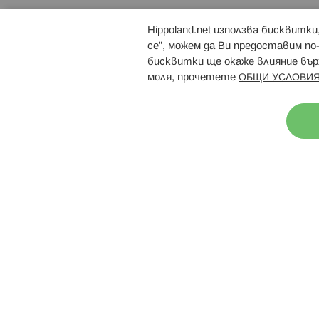
Hippoland.net използва бисквитк
Брошури
Магазини
се”, можем да Ви предоставим по
бисквитки ще окаже влияние върх
моля, прочетете
ОБЩИ УСЛОВИЯ
Н
© 2026 Hippoland.net