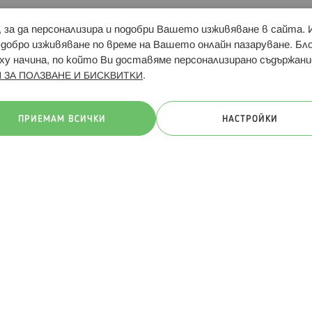
и, за да персонализира и подобри Вашето изживяване в сайта.
Свързани сайтове:
Hippoland.ro
Последвайте
-добро изживяване по време на Вашето онлайн пазаруване. Б
у начина, по който Ви доставяме персонализирано съдържани
.
 ЗА ПОЛЗВАНЕ И БИСКВИТКИ
ачини на плащане:
ПРИЕМАМ ВСИЧКИ
НАСТРОЙКИ
. Всички права запазени
Общи условия
Πолитика за поверителн
Онлайн магазин от