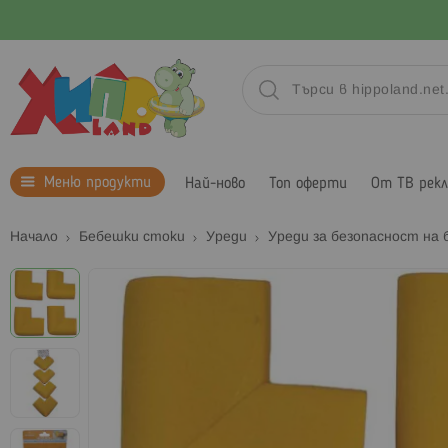
Меню продукти
Най-ново
Топ оферти
От ТВ рек
Начало
Бебешки стоки
Уреди
Уреди за безопасност на
Преминете
към
края
на
галерията
на
изображенията