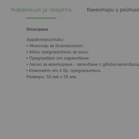
началото
на
Информация за продукта
Коментари и рейтин
галерия
със
снимки
Описание
Характеристики:
• Аксесоар за безопасност;
• Меки предпазители за ъгли;
• Предпазват от нараняване;
• Лесно за монтиране - запелване с двойнозалепващ
• Комплект от 4 бр. предпазители.
Размери: 55 мм х 55 мм.