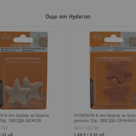
Още от Hyderon
 К-кт буфер за врата
HYDERON К-кт буфер за вра
2бр. ЗВЕЗДА БЕЖОВ
детски 2бр. ЗВЕЗДА ОРАНЖЕ
1732
SKU:
181731
3,31 лв.
1,69 €
/
3,31 лв.