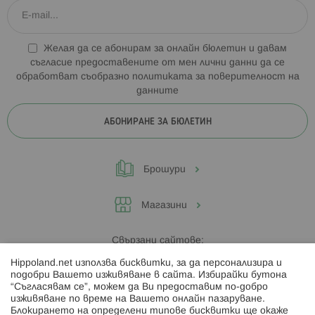
Желая да се абонирам за онлайн бюлетин и давам
съгласие предоставените от мен лични данни да се
обработват съобразно
политиката за поверителност на
данните
АБОНИРАНЕ ЗА БЮЛЕТИН
Брошури
Магазини
Свързани сайтове:
Hippoland.net използва бисквитки, за да персонализира и
Hippoland.ro
подобри Вашето изживяване в сайта. Избирайки бутона
“Съгласявам се”, можем да Ви предоставим по-добро
изживяване по време на Вашето онлайн пазаруване.
Последвайте ни:
Блокирането на определени типове бисквитки ще окаже