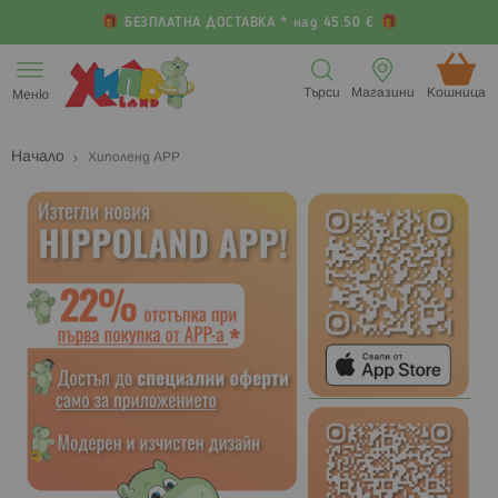
БЕЗПЛАТНА ДОСТАВКА * над 45.50 €
Прескачане
към
Търси
Магазини
Кошница (
Меню
съдържанието
Начало
Хиполенд APP