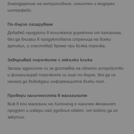
благодарение на интуитивния, изчистен и модерен
интерфейс.
По-бързо пазаруване
Добавяй продукти в количката директно от каталога,
без да влизаш в продуктовата страница на всеки
артикул, и спестявай време при всяка поръчка.
Завършвай поръчките с няколко клика
Запази адресите си за доставка на своето устройство
и финализирай поръчките си още по-бързо, без да се
налага да въвеждаш информацията всеки път.
Провери наличността в магазините
Виж в кои магазини на Хиполенд е наличен желаният
продукт и избери най-удобния обект, от който да го
закупиш.