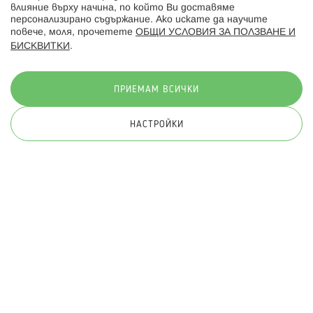
влияние върху начина, по който Ви доставяме
персонализирано съдържание. Ако искате да научите
повече, моля, прочетете
ОБЩИ УСЛОВИЯ ЗА ПОЛЗВАНЕ И
БИСКВИТКИ
.
Начини на плащане:
ПРИЕМАМ ВСИЧКИ
НАСТРОЙКИ
© 2026 Hippoland.net. Всички права запазени
Общи условия
Πолитика за поверителност
Карта на сайта
Онлайн магазин от