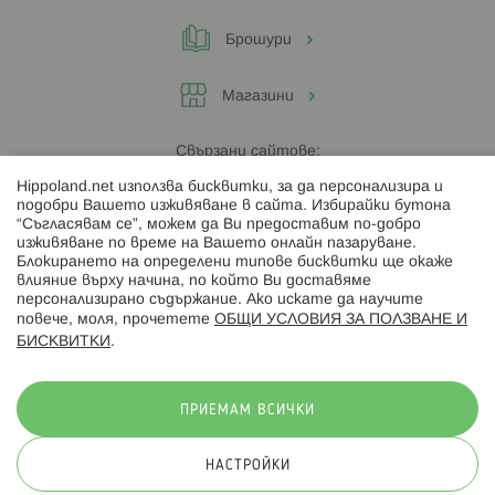
Брошури
Магазини
Свързани сайтове:
Hippoland.net използва бисквитки, за да персонализира и
Hippoland.ro
подобри Вашето изживяване в сайта. Избирайки бутона
“Съгласявам се”, можем да Ви предоставим по-добро
изживяване по време на Вашето онлайн пазаруване.
Последвайте ни:
Блокирането на определени типове бисквитки ще окаже
влияние върху начина, по който Ви доставяме
персонализирано съдържание. Ако искате да научите
повече, моля, прочетете
ОБЩИ УСЛОВИЯ ЗА ПОЛЗВАНЕ И
БИСКВИТКИ
.
Начини на плащане:
ПРИЕМАМ ВСИЧКИ
НАСТРОЙКИ
© 2026 Hippoland.net. Всички права запазени