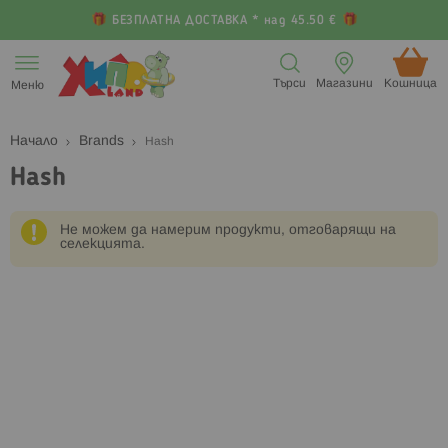
БЕЗПЛАТНА ДОСТАВКА * над 45.50 €
Прескачане
към
Търси
Магазини
Кошница (
Меню
съдържанието
Начало
Brands
Hash
Hash
Не можем да намерим продукти, отговарящи на
селекцията.