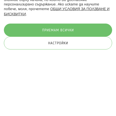
влияние върху начина, по който Ви доставяме
персонализирано съдържание. Ако искате да научите
повече, моля, прочетете
ОБЩИ УСЛОВИЯ ЗА ПОЛЗВАНЕ И
БИСКВИТКИ
.
Начини на плащане:
ПРИЕМАМ ВСИЧКИ
НАСТРОЙКИ
© 2026 Hippoland.net. Всички права запазени
Общи условия
Πолитика за поверителност
Карта на сайта
Онлайн магазин от