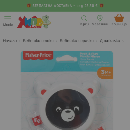
БЕЗПЛАТНА ДОСТАВКА * над 45.50 €
Прескачане
към
Търси
Магазини
Кошница (
Меню
съдържанието
Начало
Бебешки стоки
Бебешки играчки
Дрънкалки
Преминете
П
към
к
края
н
на
н
галерията
г
на
с
изображенията
с