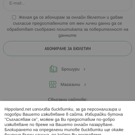
Желая да се абонирам за онлайн бюлетин и давам
съгласие предоставените от мен лични данни да се
обработват съобразно
политиката за поверителност на
данните
АБОНИРАНЕ ЗА БЮЛЕТИН
Брошури
Магазини
Свързани сайтове:
Hippoland.net използва бисквитки, за да персонализира и
Hippoland.ro
подобри Вашето изживяване в сайта. Избирайки бутона
“Съгласявам се”, можем да Ви предоставим по-добро
изживяване по време на Вашето онлайн пазаруване.
Последвайте ни:
Блокирането на определени типове бисквитки ще окаже