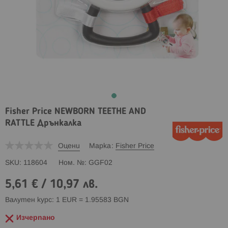
Fisher Price NEWBORN TEETHE AND
RATTLE Дрънкалка
Оцени
Марка
Fisher Price
SKU
118604
Ном. №
GGF02
5,61 €
/
10,97 лв.
Валутен курс: 1 EUR = 1.95583 BGN
Изчерпано