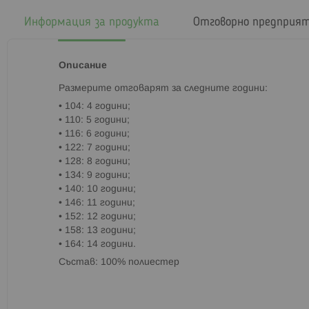
началото
на
Информация за продукта
Отговорно предприя
галерия
със
снимки
Описание
Paзмepитe oтгoвapят зa cлeднитe гoдини:
• 104: 4 години;
• 110: 5 години;
• 116: 6 години;
• 122: 7 години;
• 128: 8 години;
• 134: 9 години;
• 140: 10 години;
• 146: 11 години;
• 152: 12 години;
• 158: 13 години;
• 164: 14 години.
Състав: 100% полиестер