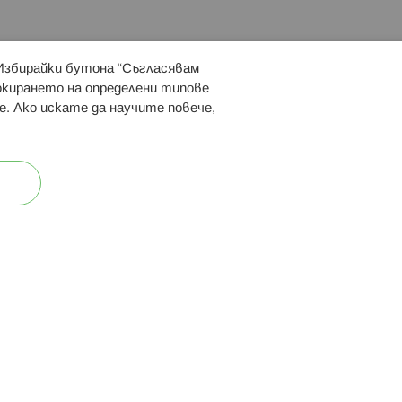
 Избирайки бутона “Съгласявам
 ни:
локирането на определени типове
е. Ако искате да научите повече,
ост
Карта на сайта