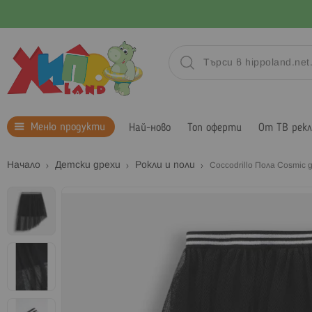
Меню продукти
Най-ново
Топ оферти
От ТВ рек
Начало
Детски дрехи
Рокли и поли
Coccodrillo Пола Cosmic g
Преминете
към
края
на
галерията
на
изображенията