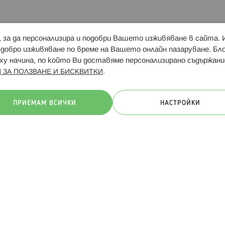
и, за да персонализира и подобри Вашето изживяване в сайта.
Свързани сайтове:
Hippoland.ro
Последвайте
-добро изживяване по време на Вашето онлайн пазаруване. Б
у начина, по който Ви доставяме персонализирано съдържани
.
 ЗА ПОЛЗВАНЕ И БИСКВИТКИ
ачини на плащане:
ПРИЕМАМ ВСИЧКИ
НАСТРОЙКИ
. Всички права запазени
Общи условия
Πолитика за поверителн
Онлайн магазин от