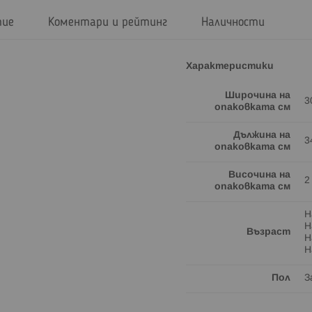
тие
Коментари и рейтинг
Наличности
Характеристики
Широчина на
3
опаковката см
Дължина на
3
опаковката см
Височина на
2
опаковката см
Н
Н
Възраст
Н
Н
Пол
З