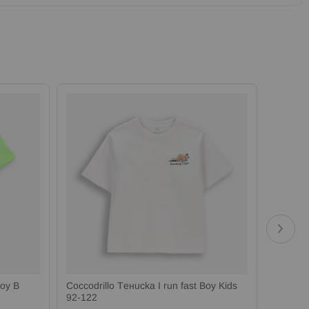
Boy B
Coccodrillo Тениска I run fast Boy Kids
Coccodr
92-122
128-16