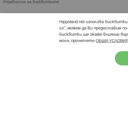
Управление на бисквитките
Hippoland.net използва бисквитк
Брошури
Магазини
се”, можем да Ви предоставим по
бисквитки ще окаже влияние върх
моля, прочетете
ОБЩИ УСЛОВИЯ
Н
© 2026 Hippoland.net