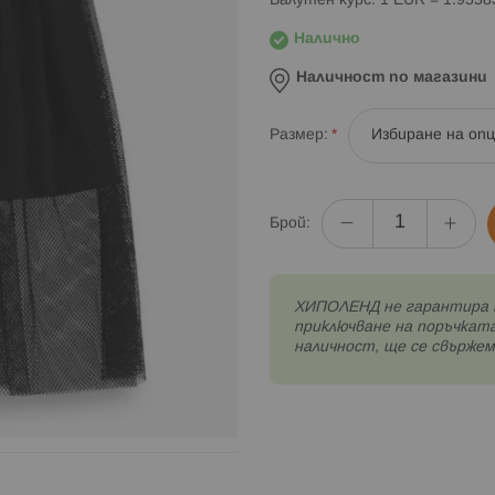
Валутен курс: 1 EUR = 1.955
Налично
Наличност по магазини
Размер
Брой:
XИПОЛЕНД не гарантира 
приключване на поръчката
наличност, ще се свържем 