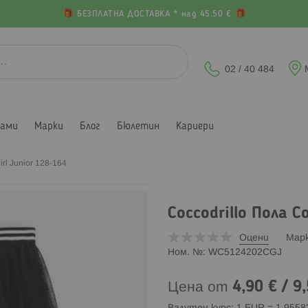
БЕЗПЛАТНА ДОСТАВКА * над 45.50 €
02 / 40 484
лами
Марки
Блог
Бюлетин
Кариери
irl Junior 128-164
Coccodrillo Пола C
Оцени
Мар
Ном. №
WC5124202CGJ
4,90 €
/
9,
Цена от