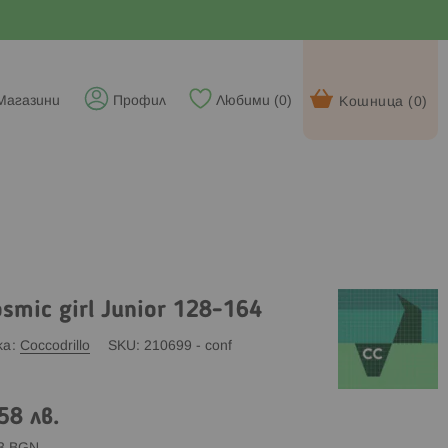
Магазини
Профил
Любими (
0
)
Кошница (
0
)
osmic girl Junior 128-164
ка
Coccodrillo
SKU
210699 - conf
58 лв.