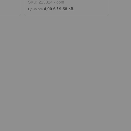
SKU:
213314 - conf
SKU:
21
4,90 €
/
9,58 лв.
Цена от
Цена от