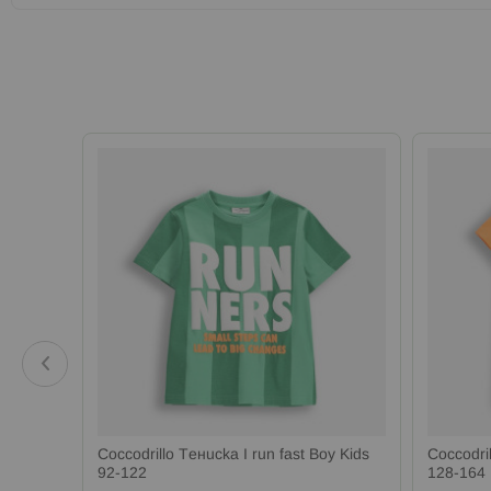
l B
Coccodrillo Тениска I run fast Boy Kids
Coccodri
92-122
128-164