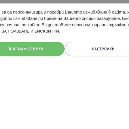
и, за да персонализира и подобри Вашето изживяване в сайта.
Свързани сайтове:
Hippoland.ro
Последвайте
-добро изживяване по време на Вашето онлайн пазаруване. Б
у начина, по който Ви доставяме персонализирано съдържани
.
 ЗА ПОЛЗВАНЕ И БИСКВИТКИ
ачини на плащане:
ПРИЕМАМ ВСИЧКИ
НАСТРОЙКИ
. Всички права запазени
Общи условия
Πолитика за поверителн
Онлайн магазин от