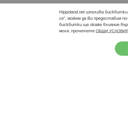
Hippoland.net използва бисквитк
Брошури
Магазини
се”, можем да Ви предоставим по
бисквитки ще окаже влияние върх
моля, прочетете
ОБЩИ УСЛОВИЯ
Н
© 2026 Hippoland.net