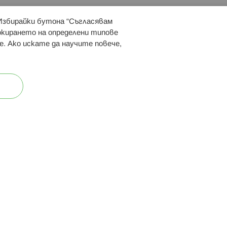
 Избирайки бутона “Съгласявам
 ни:
локирането на определени типове
е. Ако искате да научите повече,
ост
Карта на сайта