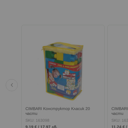
зов
CIMBARI Конструктор Класик 20
CIMBARI
части
части
SKU:
163098
SKU:
16
9,19 €
/
17,97 лв.
11,24 €