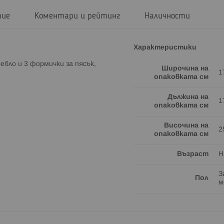
тие
Коментари и рейтинг
Наличности
Характеристики
бло и 3 формички за пясък,
Широчина на
1
опаковката см
Дължина на
1
опаковката см
Височина на
2
опаковката см
Възраст
Н
З
Пол
м