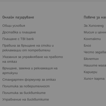
Онлайн пазаруване
Повече за на
Общи условия
За Хиполенд
Доставка и плащане
Мисия и цен
Плащане с TBI bank
Контакти
Правила за връщане на стоки и
Блог
рекламации от потребители
Често задава
Указания за упражняване на правото
Бюлетин
на отказ
Нашите мага
Връщане, замяна и рекламация на
Кариери
артикули
Хипо+ карта
Стандартен формуляр за отказ
Политика за поверителност
Политика за бисквитките
Управление на бисквитките