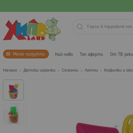
Меню продукти
Най-ново
Топ оферти
От ТВ рек
Начало
Детски играчки
Сезонни
Летни
Кофички и ак
Преминете
към
края
на
галерията
на
изображенията