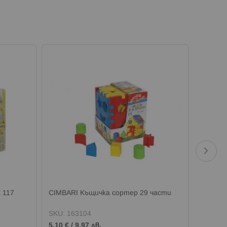
 117
CIMBARI Къщичка сортер 29 части
CIMBAR
SKU:
163104
SKU:
1
5,10 €
/
9,97 лв.
15,33 €