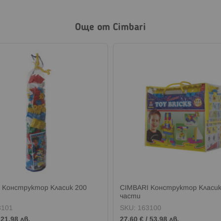
Още от Cimbari
 Конструктор Класик 200
CIMBARI Конструктор Класик
части
3101
SKU:
163100
/
21,98 лв.
27,60 €
/
53,98 лв.