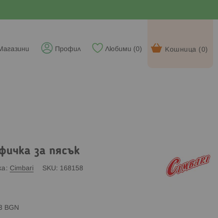
Магазини
Профил
Любими (
0
)
Кошница (
0
)
фичка за пясък
ка
Cimbari
SKU
168158
83 BGN