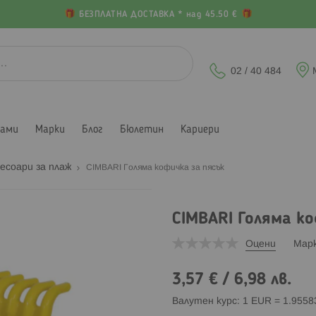
БЕЗПЛАТНА ДОСТАВКА * над 45.50 €
02 / 40 484
лами
Марки
Блог
Бюлетин
Кариери
сесоари за плаж
CIMBARI Голяма кофичка за пясък
CIMBARI Голяма ко
Оцени
Мар
3,57 €
/
6,98 лв.
Валутен курс: 1 EUR = 1.955