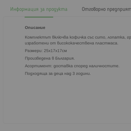
началото
на
Информация за продукта
Отговорно предприя
галерия
със
снимки
Описание
Комплектът включва кофичка със сито, лопатка, гре
изработени от висококачествена пластмаса.
Размери: 25х17х17см
Произведена в България.
Асортимент: доставка според наличностите.
Подходяща за деца над 3 години.