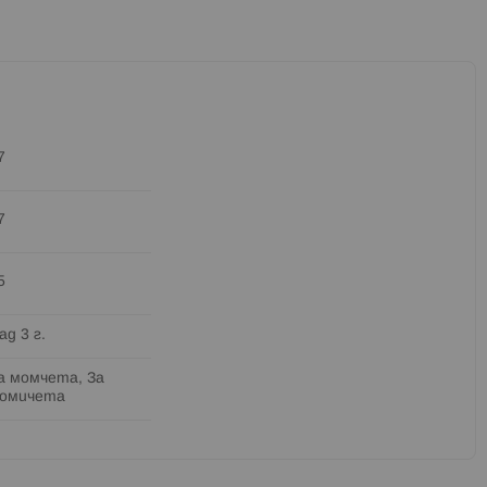
7
7
5
ад 3 г.
а момчета, За
омичета