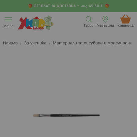
БЕЗПЛАТНА ДОСТАВКА * над 45.50 €
Прескачане
към
Търси
Магазини
Кошница (
Меню
съдържанието
Начало
За ученика
Материали за рисуване и моделиране
Преминете
П
към
к
края
н
на
н
галерията
г
на
с
изображенията
с