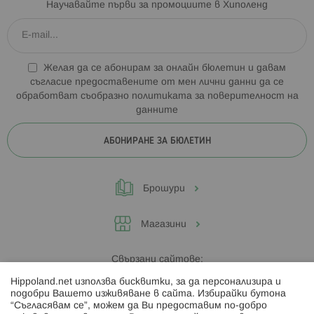
Научавайте първи за промоциите в Хиполенд
Желая да се абонирам за онлайн бюлетин и давам
съгласие предоставените от мен лични данни да се
обработват съобразно
политиката за поверителност на
данните
АБОНИРАНЕ ЗА БЮЛЕТИН
Брошури
Магазини
Свързани сайтове:
Hippoland.net използва бисквитки, за да персонализира и
Hippoland.ro
подобри Вашето изживяване в сайта. Избирайки бутона
“Съгласявам се”, можем да Ви предоставим по-добро