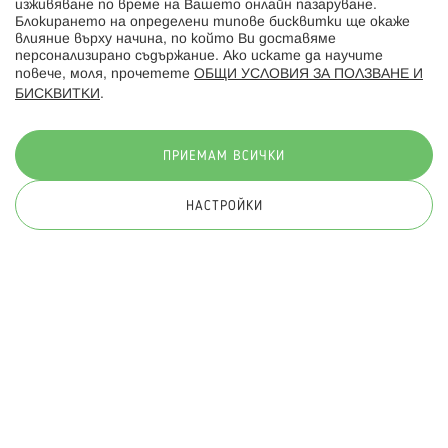
изживяване по време на Вашето онлайн пазаруване.
Последвайте ни:
Блокирането на определени типове бисквитки ще окаже
влияние върху начина, по който Ви доставяме
персонализирано съдържание. Ако искате да научите
повече, моля, прочетете
ОБЩИ УСЛОВИЯ ЗА ПОЛЗВАНЕ И
БИСКВИТКИ
.
Начини на плащане:
ПРИЕМАМ ВСИЧКИ
НАСТРОЙКИ
© 2026 Hippoland.net. Всички права запазени
Общи условия
Πолитика за поверителност
Карта на сайта
Онлайн магазин от