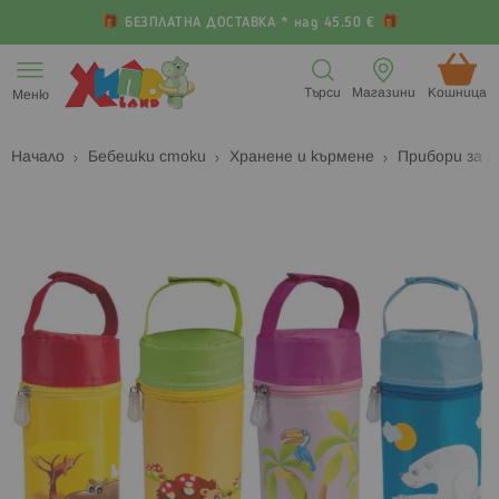
БЕЗПЛАТНА ДОСТАВКА * над 45.50 €
Прескачане
към
Търси
Магазини
Кошница (
Меню
съдържанието
Начало
Бебешки стоки
Хранене и кърмене
Прибори за 
Преминете
П
към
к
края
н
на
н
галерията
г
на
с
изображенията
с