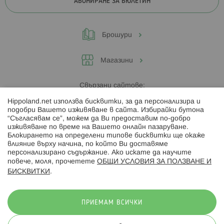
АБОНИРАНЕ ЗА БЮЛЕТИН
Брошури
Магазини
Свързани сайтове:
Hippoland.net използва бисквитки, за да персонализира и
Hippoland.ro
подобри Вашето изживяване в сайта. Избирайки бутона
“Съгласявам се”, можем да Ви предоставим по-добро
изживяване по време на Вашето онлайн пазаруване.
Последвайте ни:
Блокирането на определени типове бисквитки ще окаже
влияние върху начина, по който Ви доставяме
персонализирано съдържание. Ако искате да научите
повече, моля, прочетете
ОБЩИ УСЛОВИЯ ЗА ПОЛЗВАНЕ И
БИСКВИТКИ
.
Начини на плащане:
ПРИЕМАМ ВСИЧКИ