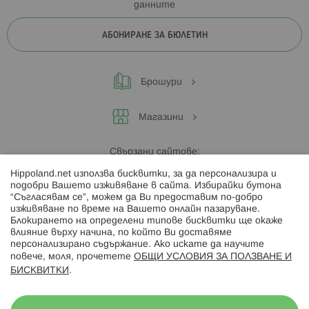
данните
АБОНИРАНЕ ЗА БЮЛЕТИН
Брошури
Магазини
Свързани сайтове:
Hippoland.net използва бисквитки, за да персонализира и
Hippoland.ro
подобри Вашето изживяване в сайта. Избирайки бутона
“Съгласявам се”, можем да Ви предоставим по-добро
изживяване по време на Вашето онлайн пазаруване.
Последвайте ни:
Блокирането на определени типове бисквитки ще окаже
влияние върху начина, по който Ви доставяме
персонализирано съдържание. Ако искате да научите
повече, моля, прочетете
ОБЩИ УСЛОВИЯ ЗА ПОЛЗВАНЕ И
БИСКВИТКИ
.
Начини на плащане: