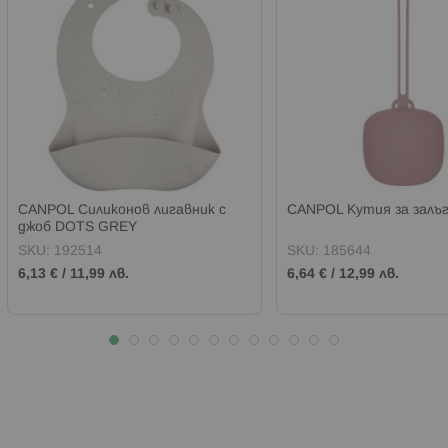
CANPOL Силиконов лигавник с
CANPOL Кутия за залъг
джоб DOTS GREY
SKU:
192514
SKU:
185644
6,13 €
/
11,99 лв.
6,64 €
/
12,99 лв.