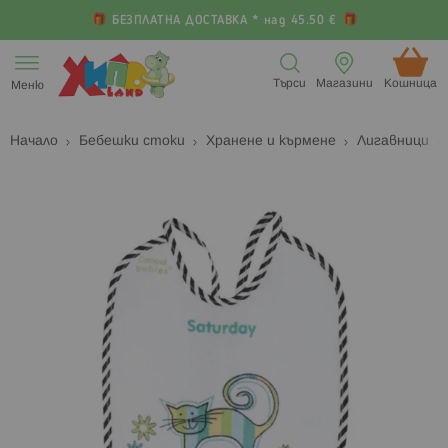
БЕЗПЛАТНА ДОСТАВКА * над 45.50 €
Прескачане
към
Търси
Магазини
Кошница (
Меню
съдържанието
Начало
Бебешки стоки
Хранене и кърмене
Лигавници
Преминете
П
към
к
края
н
на
н
галерията
г
на
с
изображенията
с