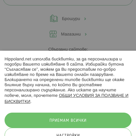
Брошури
Магазини
Свързани сайтове:
Hippoland.net използва бисквитки, за да персонализира и
Hippoland.ro
подобри Вашето изживяване в сайта. Избирайки бутона
“Съгласявам се”, можем да Ви предоставим по-добро
изживяване по време на Вашето онлайн пазаруване.
Последвайте ни:
Блокирането на определени типове бисквитки ще окаже
влияние върху начина, по който Ви доставяме
персонализирано съдържание. Ако искате да научите
повече, моля, прочетете
ОБЩИ УСЛОВИЯ ЗА ПОЛЗВАНЕ И
БИСКВИТКИ
.
Начини на плащане:
ПРИЕМАМ ВСИЧКИ
НАСТРОЙКИ