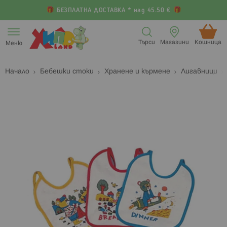
БЕЗПЛАТНА ДОСТАВКА * над 45.50 €
Прескачане
към
Търси
Магазини
Кошница (
Меню
съдържанието
Начало
Бебешки стоки
Хранене и кърмене
Лигавници
Преминете
П
към
к
края
н
на
н
галерията
г
на
с
изображенията
с