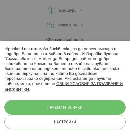
Брошури
Магазини
Свързани сайтове:
Hippoland.net използва бисквитки, за да персонализира и
Hippoland.ro
подобри Вашето изживяване в сайта. Избирайки бутона
“Съгласявам се”, можем да Ви предоставим по-добро
изживяване по време на Вашето онлайн пазаруване.
Последвайте ни:
Блокирането на определени типове бисквитки ще окаже
влияние върху начина, по който Ви доставяме
персонализирано съдържание. Ако искате да научите
повече, моля, прочетете
ОБЩИ УСЛОВИЯ ЗА ПОЛЗВАНЕ И
БИСКВИТКИ
.
Начини на плащане:
ПРИЕМАМ ВСИЧКИ
НАСТРОЙКИ
© 2026 Hippoland.net. Всички права запазени