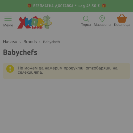
БЕЗПЛАТНА ДОСТАВКА * над 45.50 €
Прескачане
към
Търси
Магазини
Кошница (
Меню
съдържанието
Начало
Brands
Babychefs
Babychefs
Не можем да намерим продукти, отговарящи на
селекцията.