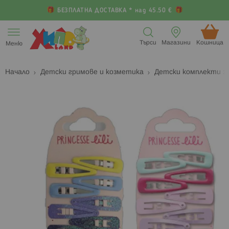
БЕЗПЛАТНА ДОСТАВКА * над 45.50 €
Прескачане
към
Търси
Магазини
Кошница (
Меню
съдържанието
Начало
Детски гримове и козметика
Детски комплекти з
Преминете
П
към
к
края
н
на
н
галерията
г
на
с
изображенията
с