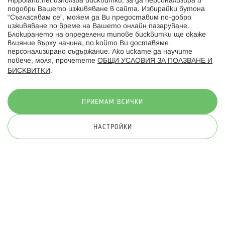
Hippoland.net използва бисквитки, за да персонализира и
Hippoland.ro
подобри Вашето изживяване в сайта. Избирайки бутона
“Съгласявам се”, можем да Ви предоставим по-добро
изживяване по време на Вашето онлайн пазаруване.
Последвайте ни:
Блокирането на определени типове бисквитки ще окаже
влияние върху начина, по който Ви доставяме
персонализирано съдържание. Ако искате да научите
повече, моля, прочетете
ОБЩИ УСЛОВИЯ ЗА ПОЛЗВАНЕ И
БИСКВИТКИ
.
Начини на плащане:
ПРИЕМАМ ВСИЧКИ
НАСТРОЙКИ
© 2026 Hippoland.net. Всички права запазени
Общи условия
Πолитика за поверителност
Карта на сайта
Онлайн магазин от