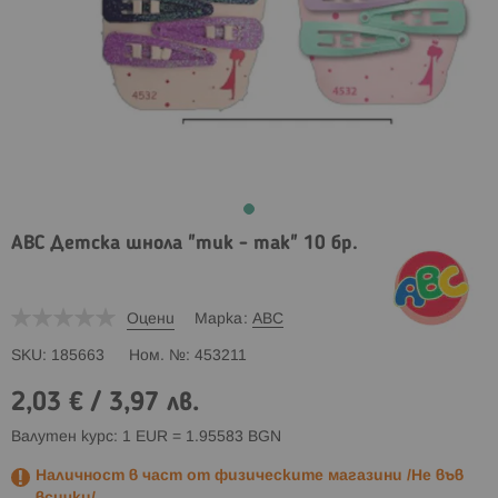
ABC Детска шнола "тик - так" 10 бр.
Оцени
Марка
ABC
SKU
185663
Ном. №
453211
2,03 €
/
3,97 лв.
Валутен курс: 1 EUR = 1.95583 BGN
Наличност в част от физическите магазини /Не във