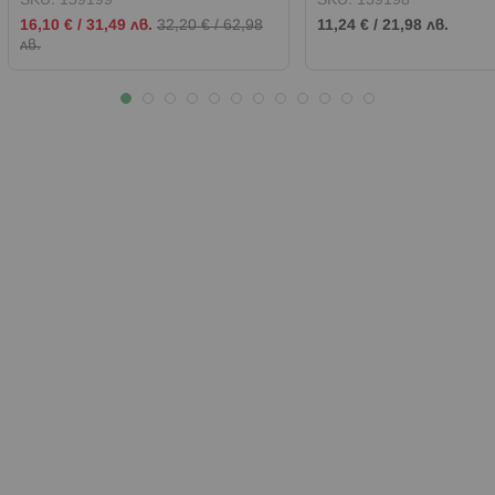
SKU:
159199
SKU:
159198
Промо
16,10 €
/
31,49 лв.
32,20 €
/
62,98
11,24 €
/
21,98 лв.
цена
лв.