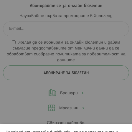
Абонирайте се за онлайн бюлетин
Научавайте първи за промоциите в Хиполенд
Желая да се абонирам за онлайн бюлетин и давам
съгласие предоставените от мен лични данни да се
обработват съобразно
политиката за поверителност на
данните
АБОНИРАНЕ ЗА БЮЛЕТИН
Брошури
Магазини
Свързани сайтове: