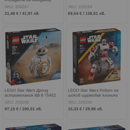
Обсадата на Мандалор
75449
SKU: 209267
SKU: 209264
21,46 €
/
41,97 лв.
69,54 €
/
136,01 лв.
LEGO Star Wars Дроид
LEGO Star Wars Робот на
астромеханик BB 8 75452
шоков щурмовак клонинг
75448
SKU: 209268
SKU: 209266
97,15 €
/
190,01 лв.
15,33 €
/
29,98 лв.