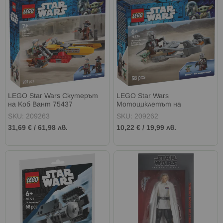
LEGO Star Wars Скутерът
LEGO Star Wars
на Коб Вант 75437
Мотоциклетът на
мандалореца и Грогу 75436
SKU: 209263
SKU: 209262
31,69 €
/
61,98 лв.
10,22 €
/
19,99 лв.