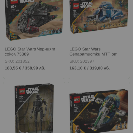
LEGO Star Wars Черният
LEGO Star Wars
сокол 75389
Сепаратистки MTT от
битката при Фелуция 75435
SKU: 201852
SKU: 202397
183,55 €
/
358,99 лв.
163,10 €
/
319,00 лв.