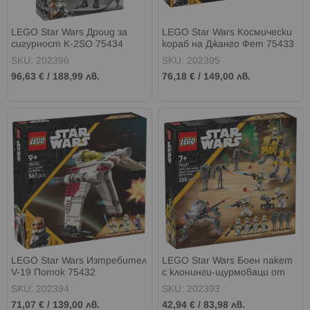
LEGO Star Wars Дроид за
LEGO Star Wars Космически
сигурност K-2SO 75434
кораб на Джанго Фет 75433
SKU: 202396
SKU: 202395
96,63 €
/
188,99 лв.
76,18 €
/
149,00 лв.
LEGO Star Wars Изтребител
LEGO Star Wars Боен пакет
V-19 Поток 75432
с клонинги-щурмоваци от
327-ми звезден легион 75431
SKU: 202394
SKU: 202393
71,07 €
/
139,00 лв.
42,94 €
/
83,98 лв.