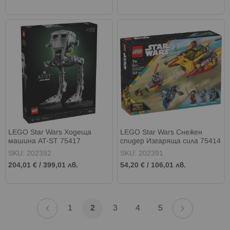
LEGO Star Wars Ходеща
LEGO Star Wars Снежен
машина AT-ST 75417
спидер Изгаряща сила 75414
SKU: 202392
SKU: 202391
204,01 €
/
399,01 лв.
54,20 €
/
106,01 лв.
Страница
Страница
Назад
Страница
Напред
Страница
В
Страница
Страница
Страница
1
2
3
4
5
момента