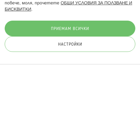
повече, моля, прочетете
ОБЩИ УСЛОВИЯ ЗА ПОЛЗВАНЕ И
БИСКВИТКИ
.
Начини на плащане:
ПРИЕМАМ ВСИЧКИ
НАСТРОЙКИ
© 2026 Hippoland.net. Всички права запазени
Общи условия
Πолитика за поверителност
Карта на сайта
Онлайн магазин от
ПРИЛОЖИ