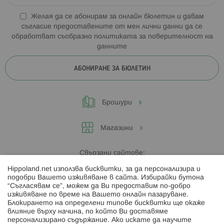
Желая да се абонирам за онлайн бюлетин и давам
съгласие предоставените от мен лични данни да се
обработват съобразно
политиката за поверителност на
данните
АБОНИРАНЕ ЗА БЮЛЕТИН
Брошури
Магазини
Свързани сайтове:
Hippoland.net използва бисквитки, за да персонализира и
Hippoland.ro
подобри Вашето изживяване в сайта. Избирайки бутона
“Съгласявам се”, можем да Ви предоставим по-добро
изживяване по време на Вашето онлайн пазаруване.
Последвайте ни:
Блокирането на определени типове бисквитки ще окаже
влияние върху начина, по който Ви доставяме
персонализирано съдържание. Ако искате да научите