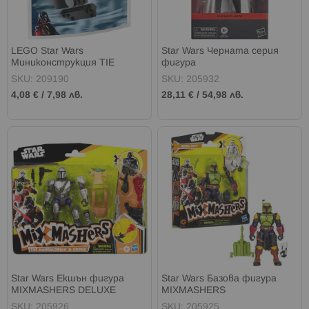
LEGO Star Wars
Star Wars Черната серия
Миниконструкция TIE
фигура
Advanced 30727
SKU: 209190
SKU: 205932
4,08 €
/
7,98 лв.
28,11 €
/
54,98 лв.
Star Wars Екшън фигурa
Star Wars Базова фигурa
MIXMASHERS DELUXE
MIXMASHERS
SKU: 205926
SKU: 205925