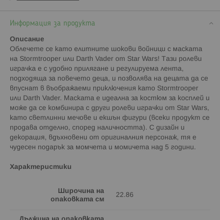
Информация за продукта
Описание
Облечете се като елитните шокови войници с маската
на Stormtrooper или Darth Vader от Star Wars! Тази ролеви
играчка е с удобно прилягане и регулируема лента,
подходяща за повечето деца, и позволява на децата да се
впуснат в въображаеми приключения като Stormtrooper
или Darth Vader. Маската е идеална за костюм за косплей и
може да се комбинира с други ролеви играчки от Star Wars,
като светлинни мечове и екшън фигури (всеки продукт се
продава отделно, според наличността). С дизайн и
декорация, вдъхновени от оригиналния персонаж, тя е
чудесен подарък за момчета и момичета над 5 години.
Характеристики
Широчина на
22.86
опаковката см
Дължина на опаковката