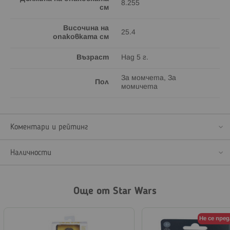
8.255
см
Височина на
25.4
опаковката см
Възраст
Над 5 г.
За момчета, За
Пол
момичета
Коментари и рейтинг
Наличности
Още от Star Wars
Не се пре