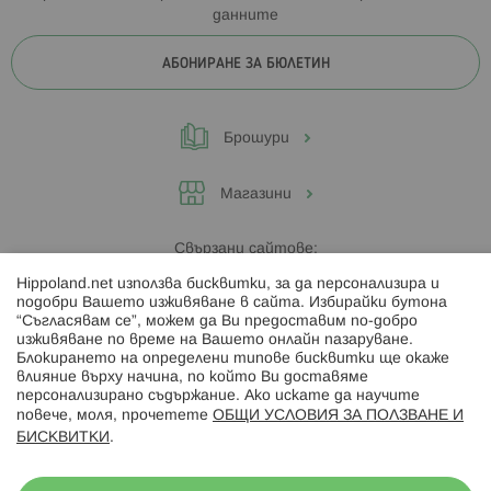
данните
АБОНИРАНЕ ЗА БЮЛЕТИН
Брошури
Магазини
Свързани сайтове:
Hippoland.net използва бисквитки, за да персонализира и
Hippoland.ro
подобри Вашето изживяване в сайта. Избирайки бутона
“Съгласявам се”, можем да Ви предоставим по-добро
изживяване по време на Вашето онлайн пазаруване.
Последвайте ни:
Блокирането на определени типове бисквитки ще окаже
влияние върху начина, по който Ви доставяме
персонализирано съдържание. Ако искате да научите
повече, моля, прочетете
ОБЩИ УСЛОВИЯ ЗА ПОЛЗВАНЕ И
БИСКВИТКИ
.
Начини на плащане: