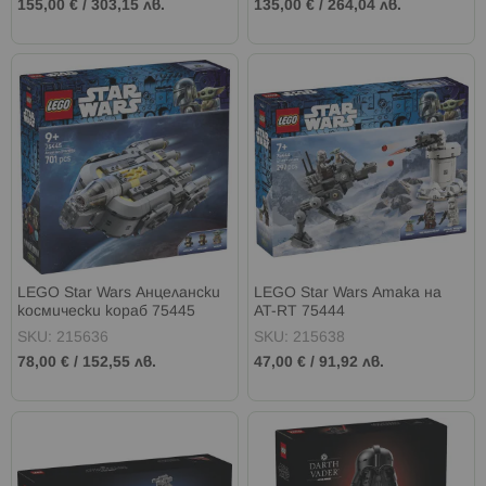
155,00 €
/
303,15 лв.
135,00 €
/
264,04 лв.
LEGO Star Wars Анцелански
LEGO Star Wars Атака на
космически кораб 75445
AT-RT 75444
SKU: 215636
SKU: 215638
78,00 €
/
152,55 лв.
47,00 €
/
91,92 лв.