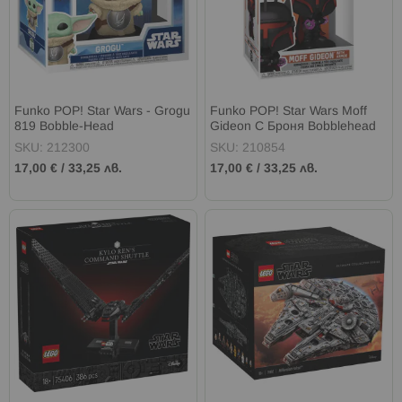
Funko POP! Star Wars - Grogu
Funko POP! Star Wars Moff
819 Bobble-Head
Gideon С Броня Bobblehead
SKU: 212300
SKU: 210854
17,00 €
/
33,25 лв.
17,00 €
/
33,25 лв.