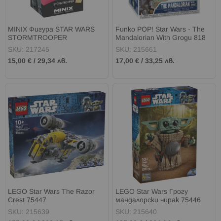
MINIX Фигура STAR WARS
Funko POP! Star Wars - The
STORMTROOPER
Mandalorian With Grogu 818
Bobble-Head
SKU: 217245
SKU: 215661
15,00 €
/
29,34 лв.
17,00 €
/
33,25 лв.
LEGO Star Wars The Razor
LEGO Star Wars Грогу
Crest 75447
мандалорски чирак 75446
SKU: 215639
SKU: 215640