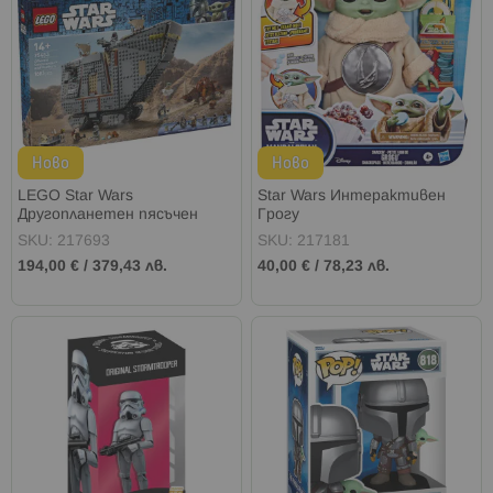
Ново
Ново
LEGO Star Wars
Star Wars Интерактивен
Другопланетен пясъчен
Грогу
пълзач и мъдхорн 75453
SKU: 217693
SKU: 217181
194,00 €
/
379,43 лв.
40,00 €
/
78,23 лв.