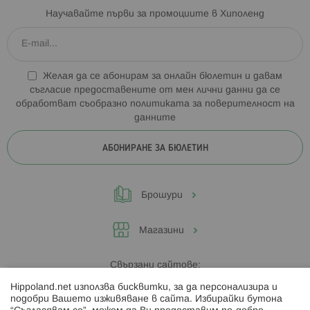
Научавайте първи за промоциите в Хиполенд
Желая да се абонирам за онлайн бюлетин и давам
съгласие предоставените от мен лични данни да се
обработват съобразно
политиката за поверителност на
данните
АБОНИРАНЕ ЗА БЮЛЕТИН
Брошури
Магазини
Свързани сайтове:
Hippoland.net използва бисквитки, за да персонализира и
Hippoland.ro
подобри Вашето изживяване в сайта. Избирайки бутона