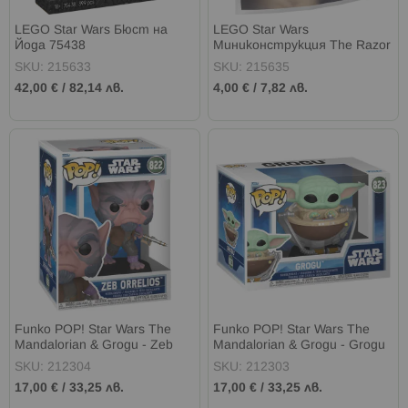
LEGO Star Wars Бюст на
LEGO Star Wars
Йода 75438
Миниконструкция The Razor
Crest 30728
SKU: 215633
SKU: 215635
42,00 €
/
82,14 лв.
4,00 €
/
7,82 лв.
Funko POP! Star Wars The
Funko POP! Star Wars The
Mandalorian & Grogu - Zeb
Mandalorian & Grogu - Grogu
Orrelios 822 Bobble-Head
823 Bobble-Head
SKU: 212304
SKU: 212303
17,00 €
/
33,25 лв.
17,00 €
/
33,25 лв.