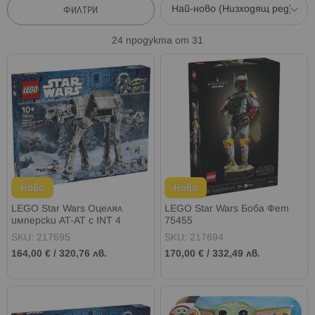
ФИЛТРИ
24
продукта от
31
Ново
Ново
LEGO Star Wars Оцелял
LEGO Star Wars Боба Фет
имперски AT-AT с INT 4
75455
75454
SKU: 217695
SKU: 217694
164,00 €
/
320,76 лв.
170,00 €
/
332,49 лв.