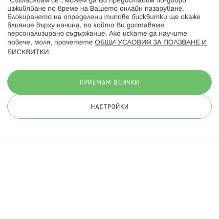
“Съгласявам се”, можем да Ви предоставим по-добро
изживяване по време на Вашето онлайн пазаруване.
Последвайте ни:
Блокирането на определени типове бисквитки ще окаже
влияние върху начина, по който Ви доставяме
персонализирано съдържание. Ако искате да научите
повече, моля, прочетете
ОБЩИ УСЛОВИЯ ЗА ПОЛЗВАНЕ И
БИСКВИТКИ
.
Начини на плащане:
ПРИЕМАМ ВСИЧКИ
НАСТРОЙКИ
© 2026 Hippoland.net. Всички права запазени
Общи условия
Πолитика за поверителност
Карта на сайта
Онлайн магазин от
ПРИЛОЖИ