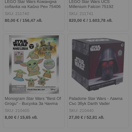
LEGO Star Wars Командна
LEGO Star Wars UCS
совалка на Кайло Рен 75406
Millenium Falcon 75192
SKU: 211740
SKU: 211741
80,00 €
/
156,47 лв.
820,00 €
/
1.603,78 лв.
Monogram Star Wars "Best Of
Paladone Star Wars - Лампа
Grogu" - Висулка За Чанта
Със Звук Darth Vader
SKU: 210405
SKU: 210440
8,00 €
/
15,65 лв.
27,00 €
/
52,81 лв.