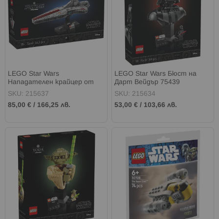
LEGO Star Wars
LEGO Star Wars Бюст на
Нападателен крайцер от
Дарт Вейдър 75439
клас Venator 75441
SKU: 215637
SKU: 215634
85,00 €
/
166,25 лв.
53,00 €
/
103,66 лв.