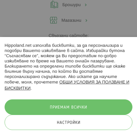
Брошури
Магазини
Свързани сайтове:
Hippoland.net използва бисквитки, за да персонализира и
Hippoland.ro
подобри Вашето изживяване в сайта. Избирайки бутона
“Съгласявам се”, можем да Ви предоставим по-добро
изживяване по време на Вашето онлайн пазаруване.
Последвайте ни:
Блокирането на определени типове бисквитки ще окаже
влияние върху начина, по който Ви доставяме
персонализирано съдържание. Ако искате да научите
повече, моля, прочетете
ОБЩИ УСЛОВИЯ ЗА ПОЛЗВАНЕ И
БИСКВИТКИ
.
Начини на плащане:
ПРИЕМАМ ВСИЧКИ
НАСТРОЙКИ
© 2026 Hippoland.net. Всички права запазени
Общи условия
Πолитика за поверителност
Карта на сайта