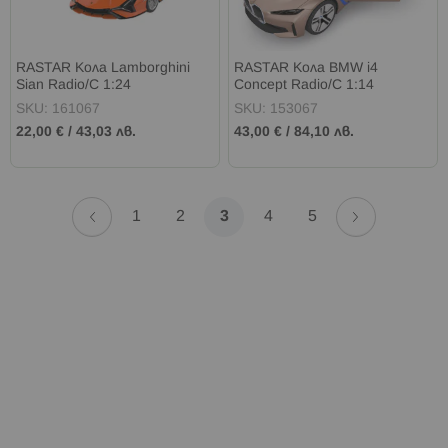
RASTAR Кола Lamborghini
RASTAR Кола BMW i4
Sian Radio/C 1:24
Concept Radio/C 1:14
SKU: 161067
SKU: 153067
22,00 €
/
43,03 лв.
43,00 €
/
84,10 лв.
Страница
Страница
Назад
Страница
Напред
Страница
Страница
В
Страница
Страница
1
2
3
4
5
момента
четете
страница