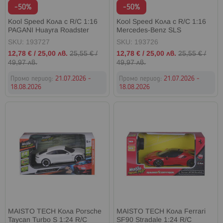
-50%
-50%
Kool Speed Кола с R/C 1:16
Kool Speed Кола с R/C 1:16
PAGANI Huayra Roadster
Mercedes-Benz SLS
SKU: 193727
SKU: 193726
Промо
Промо
12,78 €
/
25,00 лв.
25,55 €
/
12,78 €
/
25,00 лв.
25,55 €
/
цена
цена
49,97 лв.
49,97 лв.
Промо период:
21.07.2026 -
Промо период:
21.07.2026 -
18.08.2026
18.08.2026
MAISTO TECH Кола Porsche
MAISTO TECH Кола Ferrari
Taycan Turbo S 1:24 R/C
SF90 Stradale 1:24 R/C