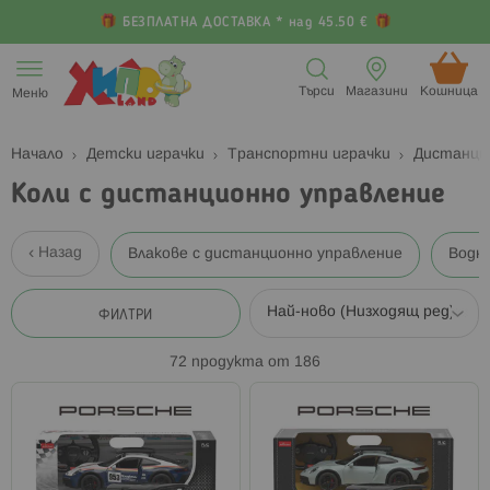
БЕЗПЛАТНА ДОСТАВКА * над 45.50 €
Прескачане
към
Търси
Магазини
Кошница (
Меню
съдържанието
Начало
Детски играчки
Транспортни играчки
Дистанци
Коли с дистанционно управление
Назад
Влакове с дистанционно управление
Водн
ФИЛТРИ
72
продукта от
186