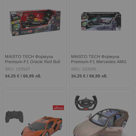
MAISTO TECH Формула
MAISTO TECH Формула
Premium-F1 Oracle Red Bull
Premium-F1 Mercedes-AMG
Racing RB18 R/C 1:24
W12 E Performance R/C 1:24
SKU: 193597
SKU: 193596
34,25 €
/
66,99 лв.
34,25 €
/
66,99 лв.