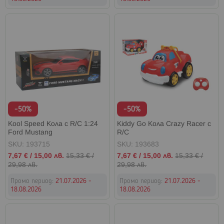
-50%
-50%
Kool Speed Кола с R/C 1:24
Kiddy Go Кола Crazy Racer с
Ford Mustang
R/C
SKU: 193715
SKU: 193683
Промо
Промо
7,67 €
/
15,00 лв.
15,33 €
/
7,67 €
/
15,00 лв.
15,33 €
/
цена
цена
29,98 лв.
29,98 лв.
Промо период:
21.07.2026 -
Промо период:
21.07.2026 -
18.08.2026
18.08.2026