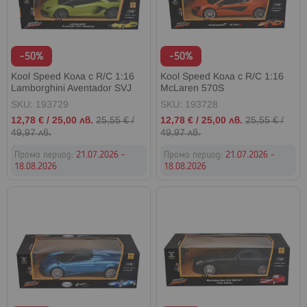
-50%
-50%
Kool Speed Кола с R/C 1:16
Kool Speed Кола с R/C 1:16
Lamborghini Aventador SVJ
McLaren 570S
Roadster
SKU: 193729
SKU: 193728
Промо
Промо
12,78 €
/
25,00 лв.
25,55 €
/
12,78 €
/
25,00 лв.
25,55 €
/
цена
цена
49,97 лв.
49,97 лв.
Промо период:
21.07.2026 -
Промо период:
21.07.2026 -
18.08.2026
18.08.2026