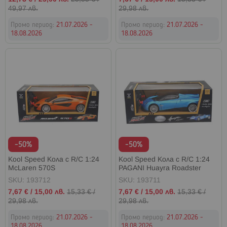
цена
цена
49,97 лв.
29,98 лв.
Промо период:
21.07.2026 -
Промо период:
21.07.2026 -
18.08.2026
18.08.2026
-50%
-50%
Kool Speed Кола с R/C 1:24
Kool Speed Кола с R/C 1:24
McLaren 570S
PAGANI Huayra Roadster
SKU: 193712
SKU: 193711
Промо
Промо
7,67 €
/
15,00 лв.
15,33 €
/
7,67 €
/
15,00 лв.
15,33 €
/
цена
цена
29,98 лв.
29,98 лв.
Промо период:
21.07.2026 -
Промо период:
21.07.2026 -
18.08.2026
18.08.2026