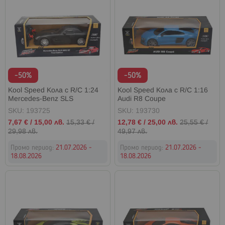
-50%
-50%
Kool Speed Кола с R/C 1:24
Kool Speed Кола с R/C 1:16
Mercedes-Benz SLS
Audi R8 Coupе
SKU: 193725
SKU: 193730
Промо
Промо
7,67 €
/
15,00 лв.
15,33 €
/
12,78 €
/
25,00 лв.
25,55 €
/
цена
цена
29,98 лв.
49,97 лв.
Промо период:
21.07.2026 -
Промо период:
21.07.2026 -
18.08.2026
18.08.2026