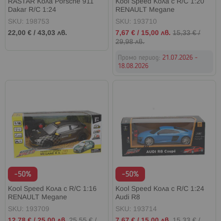
RASTAR Кола Porsche 911
Kool Speed Кола с R/C 1:20
Dakar R/C 1:24
RENAULT Mеgane
SKU: 198753
SKU: 193710
Промо
22,00 €
/
43,03 лв.
7,67 €
/
15,00 лв.
15,33 €
/
цена
29,98 лв.
Промо период:
21.07.2026 -
18.08.2026
-50%
-50%
Kool Speed Кола с R/C 1:16
Kool Speed Кола с R/C 1:24
RENAULT Mеgane
Audi R8
SKU: 193709
SKU: 193714
Промо
Промо
12,78 €
/
25,00 лв.
25,55 €
/
7,67 €
/
15,00 лв.
15,33 €
/