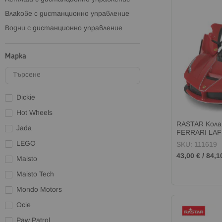
Влакове с дистанционно управление
Водни с дистанционно управление
Марка
Dickie
Hot Wheels
RASTAR Кола
Jada
FERRARI LAF
1:14
LEGO
SKU: 111619
43,00 €
/
84,1
Maisto
Maisto Tech
Mondo Motors
Ocie
Paw Patrol