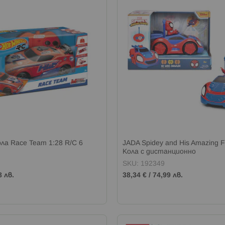
ола Race Team 1:28 R/C 6
JADA Spidey and His Amazing F
Кола с дистанционно
SKU: 192349
8 лв.
38,34 €
/
74,99 лв.