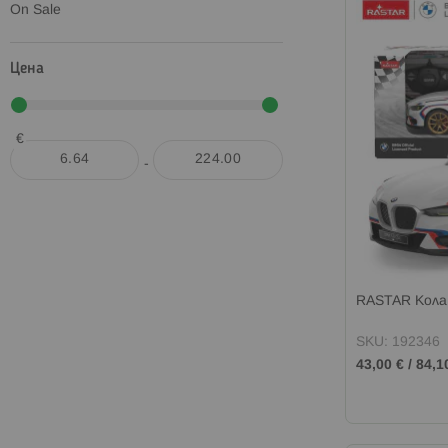
On Sale
Цена
€
-
RASTAR Кола 
SKU: 192346
43,00 €
/
84,1