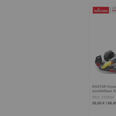
RASTAR Кола 
сглобяване R
SKU: 191834
35,00 €
/
68,4