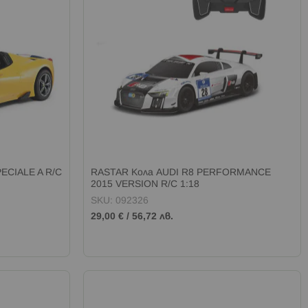
ECIALE A R/C
RASTAR Кола AUDI R8 PERFORMANCE
2015 VERSION R/C 1:18
SKU: 092326
29,00 €
/
56,72 лв.