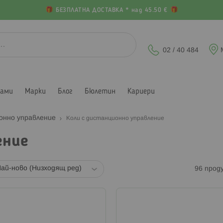
БЕЗПЛАТНА ДОСТАВКА * над 45.50 €
02 / 40 484
лами
Марки
Блог
Бюлетин
Кариери
онно управление
Коли с дистанционно управление
ение
96
прод