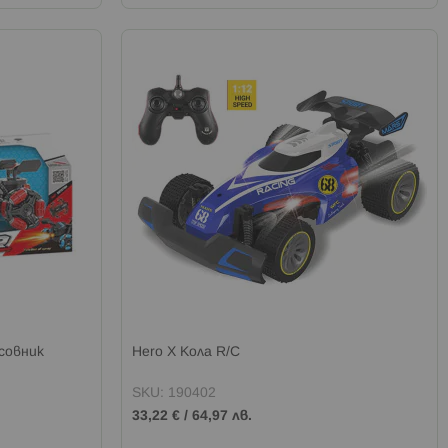
асовник
Hero X Кола R/C
SKU: 190402
33,22 €
/
64,97 лв.