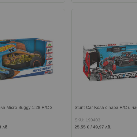
ла Micro Buggy 1:28 R/C 2
Stunt Car Кола с пара R/C и ч
SKU: 190403
8 лв.
25,55 €
/
49,97 лв.