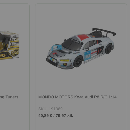
ng Tuners
MONDO MOTORS Кола Audi R8 R/C 1:14
SKU: 191389
40,89 €
/
79,97 лв.