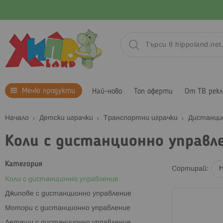
Меню продукти
Най-ново
Топ оферти
От ТВ рек
Начало
Детски играчки
Транспортни играчки
Дистанци
Коли с дистанционно управл
Категория
Сортирай
Коли с дистанционно управление
Джипове с дистанционно управление
Мотори с дистанционно управление
Летящи с дистанционно управление