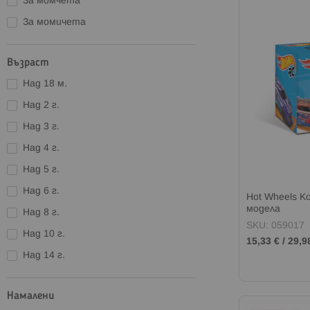
За момчета
За момичета
Възраст
Над 18 м.
Над 2 г.
Над 3 г.
Над 4 г.
Над 5 г.
Над 6 г.
Hot Wheels К
модела
Над 8 г.
SKU: 059017
Над 10 г.
15,33 €
/
29,9
Над 14 г.
Намалени