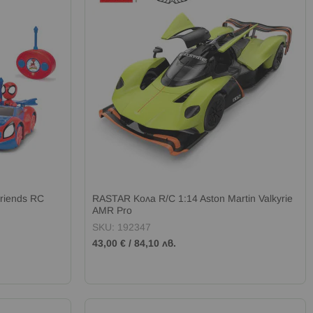
riends RC
RASTAR Кола R/C 1:14 Aston Martin Valkyrie
AMR Pro
SKU: 192347
43,00 €
/
84,10 лв.