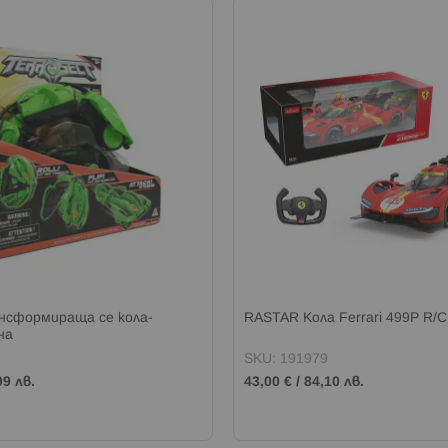
ансформираща се кола-
RASTAR Кола Ferrari 499P R/C
на
SKU: 191979
99 лв.
43,00 €
/
84,10 лв.