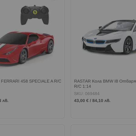
 FERRARI 458 SPECIALE A R/C
RASTAR Кола BMW I8 Отваря
R/C 1:14
SKU: 069484
3 лв.
43,00 €
/
84,10 лв.