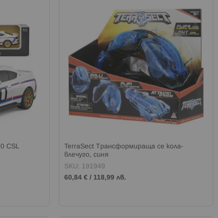
.0 CSL
TerraSect Трансформираща се кола-
влечуго, синя
SKU: 191949
60,84 €
/
118,99 лв.