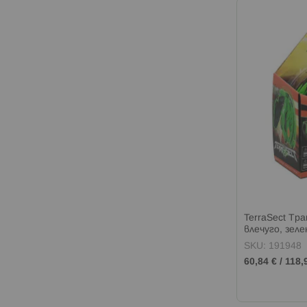
TerraSect Тр
влечуго, зеле
SKU: 191948
60,84 €
/
118,