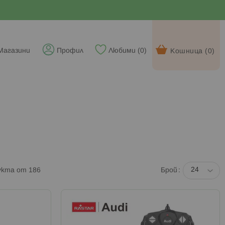
Магазини
Профил
Любими (
0
)
Кошница (
0
)
укта от
186
Брой