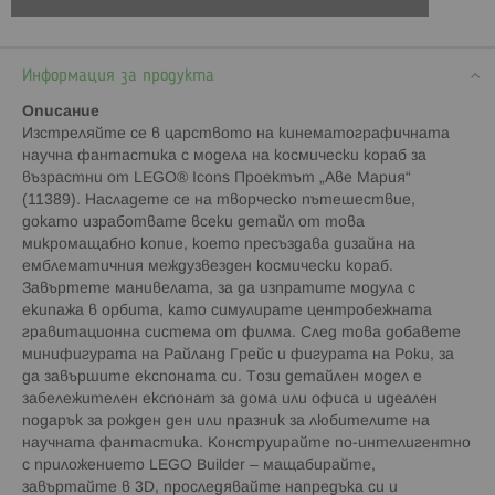
Информация за продукта
Описание
Изстреляйте се в царството на кинематографичната
научна фантастика с модела на космически кораб за
възрастни от LEGO® Icons Проектът „Аве Мария“
(11389). Насладете се на творческо пътешествие,
докато изработвате всеки детайл от това
микромащабно копие, което пресъздава дизайна на
емблематичния междузвезден космически кораб.
Завъртете манивелата, за да изпратите модула с
екипажа в орбита, като симулирате центробежната
гравитационна система от филма. След това добавете
минифигурата на Райланд Грейс и фигурата на Роки, за
да завършите експоната си. Този детайлен модел е
забележителен експонат за дома или офиса и идеален
подарък за рожден ден или празник за любителите на
научната фантастика. Конструирайте по-интелигентно
с приложението LEGO Builder – мащабирайте,
завъртайте в 3D, проследявайте напредъка си и