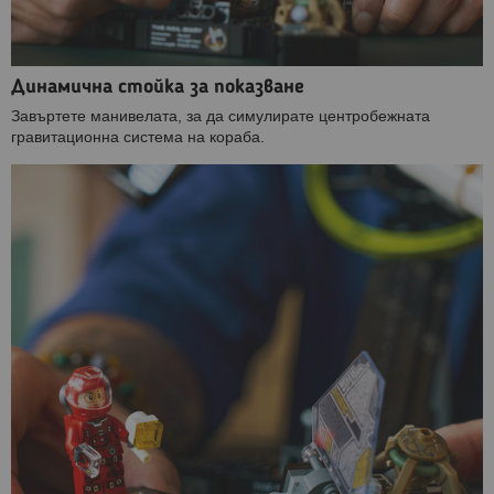
Динамична стойка за показване
Завъртете манивелата, за да симулирате центробежната
гравитационна система на кораба.