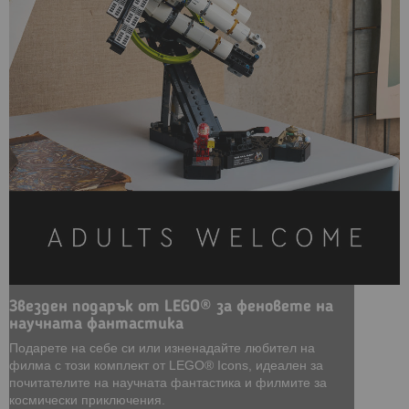
Звезден подарък от LEGO® за феновете на
научната фантастика
Подарете на себе си или изненадайте любител на
филма с този комплект от LEGO® Icons, идеален за
почитателите на научната фантастика и филмите за
космически приключения.