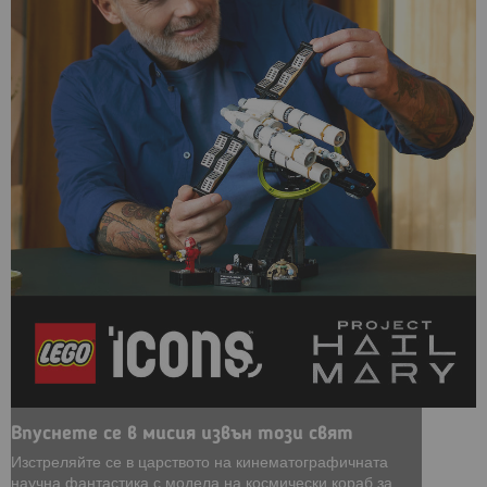
Впуснете се в мисия извън този свят
Изстреляйте се в царството на кинематографичната
научна фантастика с модела на космически кораб за