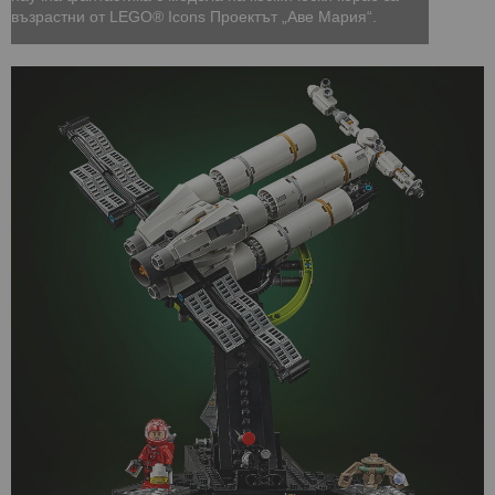
възрастни от LEGO® Icons Проектът „Аве Мария“.