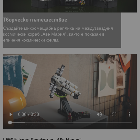
Творческо пътешествие
Създайте микромащабна реплика на междузвездния
космически кораб „Аве Мария“, както е показан в
епичния космически филм.