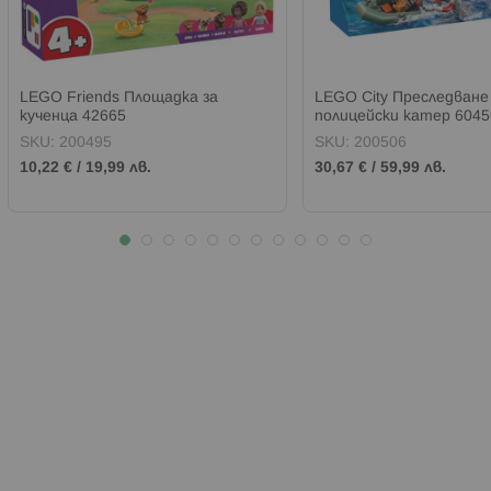
LEGO Friends Площадка за
LEGO City Преследване
кученца 42665
полицейски катер 6045
SKU:
200495
SKU:
200506
10,22 €
/
19,99 лв.
30,67 €
/
59,99 лв.