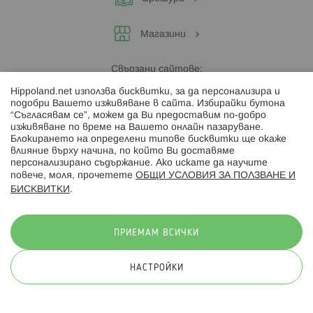
Магазини
Свързани сайтове:
Hippoland.net използва бисквитки, за да персонализира и
Hippoland.ro
подобри Вашето изживяване в сайта. Избирайки бутона
“Съгласявам се”, можем да Ви предоставим по-добро
изживяване по време на Вашето онлайн пазаруване.
Последвайте ни:
Блокирането на определени типове бисквитки ще окаже
влияние върху начина, по който Ви доставяме
персонализирано съдържание. Ако искате да научите
повече, моля, прочетете
ОБЩИ УСЛОВИЯ ЗА ПОЛЗВАНЕ И
БИСКВИТКИ
.
Начини на плащане:
ПРИЕМАМ ВСИЧКИ
НАСТРОЙКИ
© 2026 Hippoland.net. Всички права запазени
Общи условия
Πолитика за поверителност
Карта на сайта