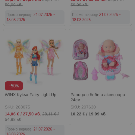
цена
цена
59,99 лв.
59,99 лв.
Промо период:
21.07.2026 -
Промо период:
21.07.2026 -
18.08.2026
18.08.2026
-50%
WINX Кукла Fairy Light Up
Раница с бебе и аксесоари
24см.
SKU: 208075
SKU: 207630
Промо
14,06 €
/
27,50 лв.
28,11 €
/
10,22 €
/
19,99 лв.
цена
54,98 лв.
Промо период:
21.07.2026 -
18.08.2026