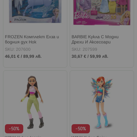
FROZEN Комплект Елза и
BARBIE Кукла С Модни
водния дух Нок
Дрехи И Аксесоари
SKU: 207600
SKU: 207599
46,01 €
/
89,99 лв.
30,67 €
/
59,99 лв.
-50%
-50%