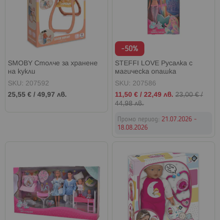
-50%
SMOBY Столче за хранене
STEFFI LOVE Русалка с
на кукли
магическа опашка
SKU: 207592
SKU: 207586
Промо
25,55 €
/
49,97 лв.
11,50 €
/
22,49 лв.
23,00 €
/
цена
44,98 лв.
Промо период:
21.07.2026 -
18.08.2026