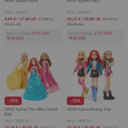
WINX Кукла Iconic
WINX Кукла Fairy
SKU: 208072
SKU: 208073
Промо
Промо
8,94 €
/
17,49 лв.
17,88 €
/
10,22 €
/
19,99 лв.
20,44 €
/
цена
цена
34,97 лв.
39,98 лв.
Промо период:
21.07.2026 -
Промо период:
21.07.2026 -
18.08.2026
18.08.2026
-50%
-50%
WINX Кукла The Alfea Grand
WINX Кукла Beauty Pop
Ball
SKU: 208076
SKU: 208074
Промо
Промо
15,34 €
/
30,00 лв.
30,67 €
/
15,34 €
/
30,00 лв.
30,67 €
/