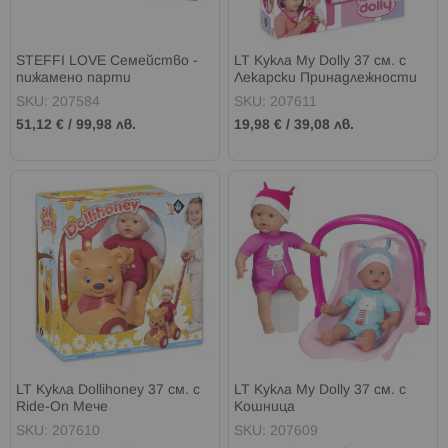
STEFFI LOVE Семейство -
LT Кукла My Dolly 37 см. с
пижамено парти
Лекарски Принадлежности
SKU: 207584
SKU: 207611
51,12 €
/
99,98 лв.
19,98 €
/
39,08 лв.
LT Кукла Dollihoney 37 см. с
LT Кукла My Dolly 37 см. с
Ride-On Мече
Кошница
SKU: 207610
SKU: 207609