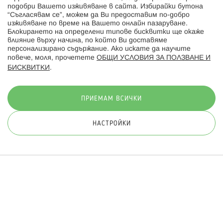
Hippoland.ro
подобри Вашето изживяване в сайта. Избирайки бутона
“Съгласявам се”, можем да Ви предоставим по-добро
изживяване по време на Вашето онлайн пазаруване.
Последвайте ни:
Блокирането на определени типове бисквитки ще окаже
влияние върху начина, по който Ви доставяме
персонализирано съдържание. Ако искате да научите
повече, моля, прочетете
ОБЩИ УСЛОВИЯ ЗА ПОЛЗВАНЕ И
БИСКВИТКИ
.
Начини на плащане:
ПРИЕМАМ ВСИЧКИ
НАСТРОЙКИ
© 2026 Hippoland.net. Всички права запазени
Общи условия
Πолитика за поверителност
Карта на сайта
Онлайн магазин от
ПРИЛОЖИ