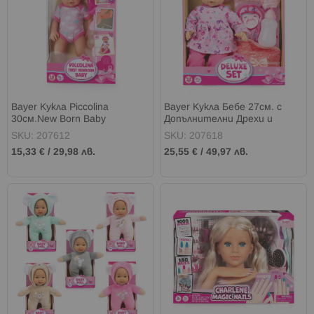
Bayer Кукла Piccolina
Bayer Кукла Бебе 27см. с
30см.New Born Baby
Допълнителни Дрехи и
Пишкаща
Чанта Deluxe
SKU: 207612
SKU: 207618
15,33 €
/
29,98 лв.
25,55 €
/
49,97 лв.