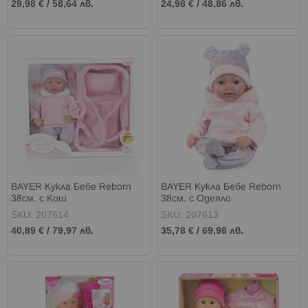
29,98 €
/
58,64 лв.
24,98 €
/
48,86 лв.
BAYER Кукла Бебе Reborn
BAYER Кукла Бебе Reborn
38см. с Кош
38см. с Одеяло
SKU: 207614
SKU: 207613
40,89 €
/
79,97 лв.
35,78 €
/
69,98 лв.