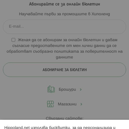
Абонирайте се за онлайн бюлетин
Научавайте първи за промоциите в Хиполенд
Желая да се абонирам за онлайн бюлетин и давам
съгласие предоставените от мен лични данни да се
обработват съобразно
политиката за поверителност на
данните
АБОНИРАНЕ ЗА БЮЛЕТИН
Брошури
Магазини
Свързани сайтове:
Hippoland.net използва бисквитки, за да персонализира и