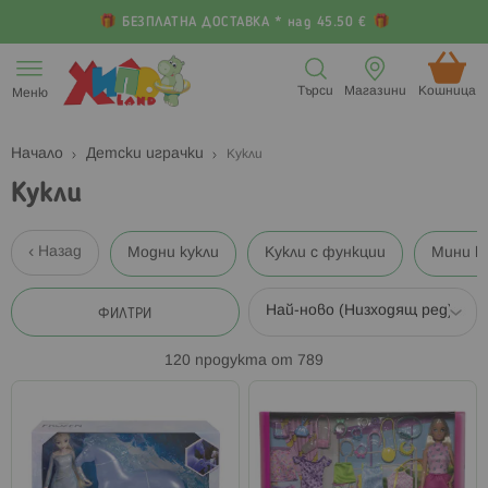
БЕЗПЛАТНА ДОСТАВКА * над 45.50 €
Прескачане
към
Търси
Магазини
Кошница (
Меню
съдържанието
Начало
Детски играчки
Кукли
Кукли
Назад
Модни кукли
Кукли с функции
Мини к
ФИЛТРИ
120
продукта от
789