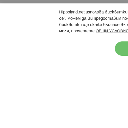
Hippoland.net използва бисквитк
Брошури
Магазини
се”, можем да Ви предоставим по
бисквитки ще окаже влияние върх
моля, прочетете
ОБЩИ УСЛОВИЯ
Н
© 2026 Hippoland.net