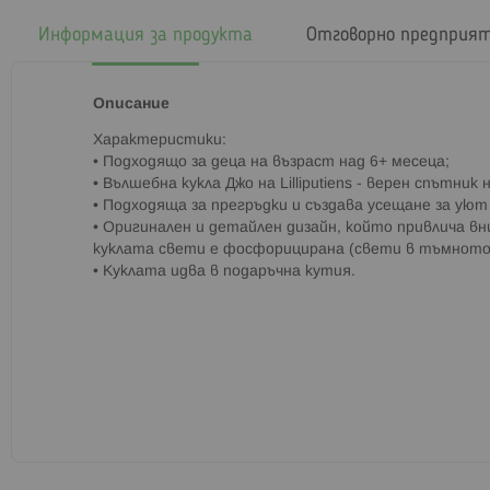
началото
на
Информация за продукта
Отговорно предприя
галерия
със
снимки
Описание
Характеристики:
• Подходящо за деца на възраст над 6+ месеца;
• Вълшебна кукла Джо на Lilliputiens - верен спътни
• Подходяща за прегръдки и създава усещане за уют
• Оригинален и детайлен дизайн, който привлича 
куклата свети е фосфорицирана (свети в тъмното
• Куклата идва в подаръчна кутия.