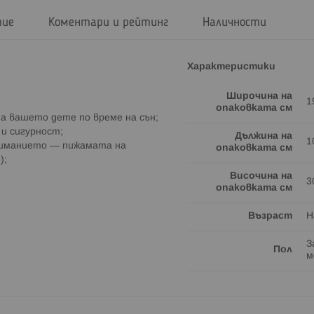
тие
Коментари и рейтинг
Наличности
Характеристики
Широчина на
1
опаковката см
к на вашето дете по време на сън;
 и сигурност;
Дължина на
1
вниманието — пижамата на
опаковката см
);
Височина на
3
опаковката см
Възраст
Н
З
Пол
м