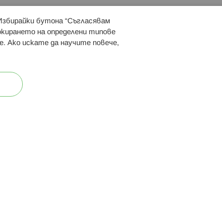
 Избирайки бутона “Съгласявам
 ни:
локирането на определени типове
е. Ако искате да научите повече,
ост
Карта на сайта