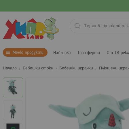
Меню продукти
Най-ново
Топ оферти
От ТВ рек
Начало
Бебешки стоки
Бебешки играчки
Плюшени играч
Преминете
към
края
на
галерията
на
изображенията