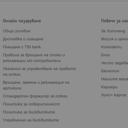
Онлайн пазаруване
Повече за на
Общи условия
За Хиполенд
Доставка и плащане
Мисия и цен
Плащане с TBI bank
Контакти
Правила за връщане на стоки и
Блог
рекламации от потребители
Често задава
Указания за упражняване на правото
Бюлетин
на отказ
Нашите мага
Връщане, замяна и рекламация на
Кариери
артикули
Хипо+ карта
Стандартен формуляр за отказ
Политика за поверителност
Политика за бисквитките
Управление на бисквитките