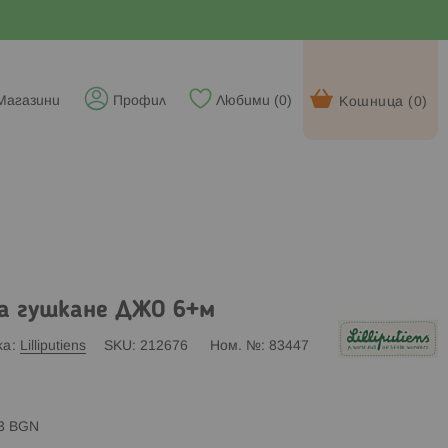
Магазини
Профил
Любими (
0
)
Кошница (
0
)
 за гушкане ДЖО 6+м
ка
Lilliputiens
SKU
212676
Ном. №
83447
83 BGN