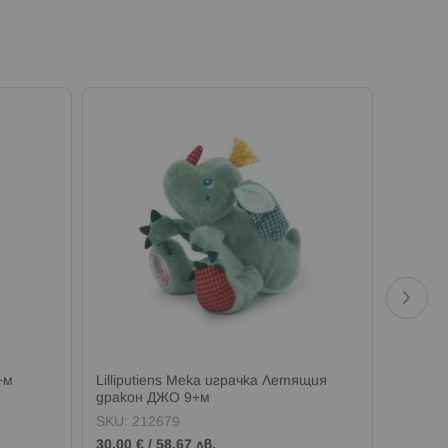
+м
Lilliputiens Мека играчка Летящия
Lillipu
дракон ДЖО 9+м
SKU:
212679
SKU:
2
30,00 €
/
58,67 лв.
23,00 €