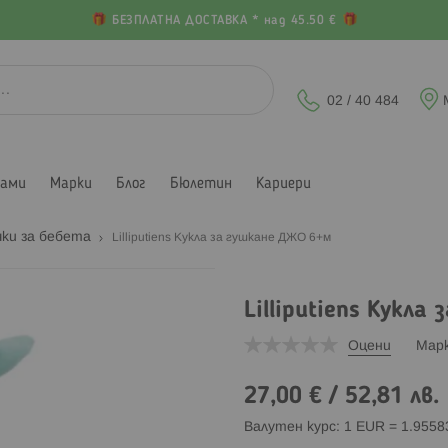
БЕЗПЛАТНА ДОСТАВКА * над 45.50 €
02 / 40 484
лами
Марки
Блог
Бюлетин
Кариери
ки за бебета
Lilliputiens Кукла за гушкане ДЖО 6+м
Lilliputiens Кукла
Оцени
Мар
27,00 €
/
52,81 лв.
Валутен курс: 1 EUR = 1.955