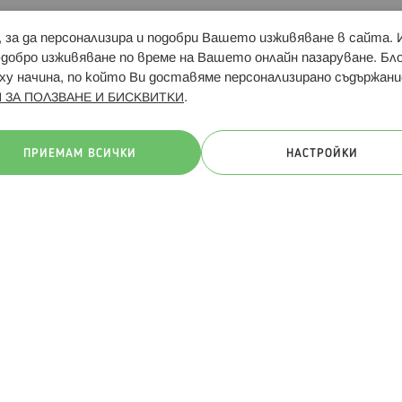
и, за да персонализира и подобри Вашето изживяване в сайта.
Свързани сайтове:
Hippoland.ro
Последвайте
-добро изживяване по време на Вашето онлайн пазаруване. Б
у начина, по който Ви доставяме персонализирано съдържани
.
 ЗА ПОЛЗВАНЕ И БИСКВИТКИ
ачини на плащане:
ПРИЕМАМ ВСИЧКИ
НАСТРОЙКИ
. Всички права запазени
Общи условия
Πолитика за поверителн
Онлайн магазин от