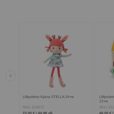
УИ 18+м
Lilliputiens Кукла STELLA 24+м
Lilliput
12+м
SKU:
212672
SKU:
21
23,00 €
/
44,98 лв.
46,00 €