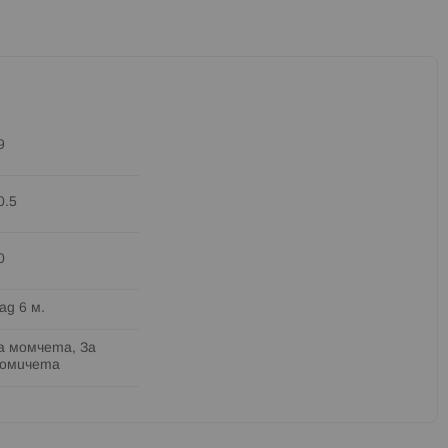
9
0.5
0
ад 6 м.
а момчета, За
омичета