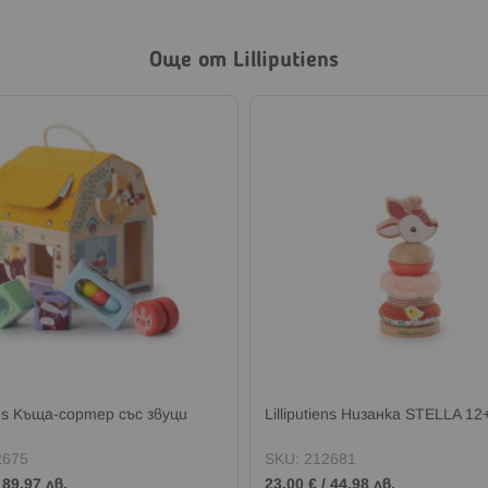
Още от Lilliputiens
iens Къща-сортер със звуци
Lilliputiens Низанка STELLA 12
2675
SKU:
212681
/
89,97 лв.
23,00 €
/
44,98 лв.