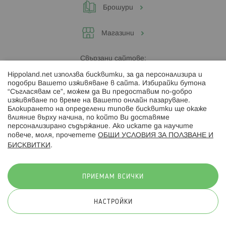
Брошури
Магазини
Свързани сайтове:
Hippoland.net използва бисквитки, за да персонализира и
Hippoland.ro
подобри Вашето изживяване в сайта. Избирайки бутона
“Съгласявам се”, можем да Ви предоставим по-добро
изживяване по време на Вашето онлайн пазаруване.
Последвайте ни:
Блокирането на определени типове бисквитки ще окаже
влияние върху начина, по който Ви доставяме
персонализирано съдържание. Ако искате да научите
повече, моля, прочетете
ОБЩИ УСЛОВИЯ ЗА ПОЛЗВАНЕ И
БИСКВИТКИ
.
Начини на плащане:
ПРИЕМАМ ВСИЧКИ
НАСТРОЙКИ
© 2026 Hippoland.net. Всички права запазени
Общи условия
Πолитика за поверителност
Карта на сайта