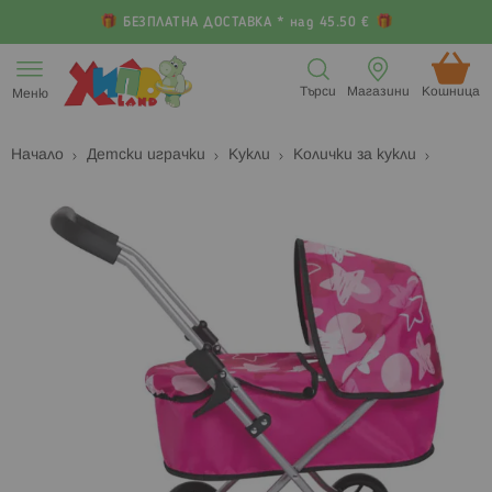
БЕЗПЛАТНА ДОСТАВКА * над 45.50 €
Прескачане
към
Търси
Магазини
Кошница (
Меню
съдържанието
Начало
Детски играчки
Кукли
Колички за кукли
Преминете
П
към
к
края
н
на
н
галерията
г
на
с
изображенията
с