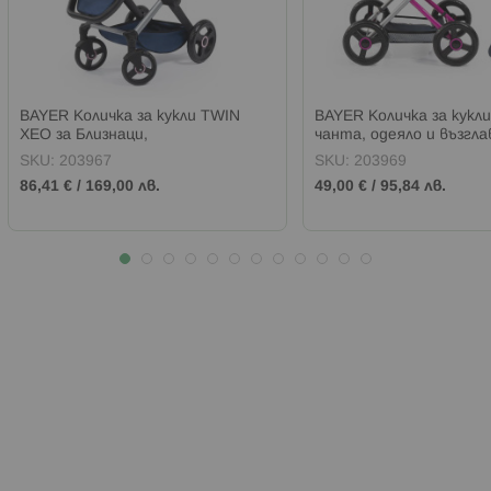
BAYER Количка за кукли TWIN
BAYER Количка за кукл
XEO за Близнаци,
чанта, одеяло и възгла
трансформираща се, с чанта,
синя
SKU:
203967
SKU:
203969
синьо/розова
86,41 €
/
169,00 лв.
49,00 €
/
95,84 лв.