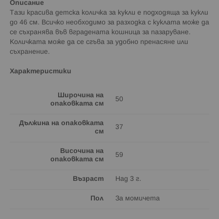
Описание
Тази красива детска количка за кукли е подходяща за кукли
до 46 см. Всичко необходимо за разходка с куклата може да
се съхранява във вградената кошница за пазаруване.
Количката може да се сгъва за удобно пренасяне или
съхранение.
Характеристики
Широчина на
50
опаковката см
Дължина на опаковката
37
см
Височина на
59
опаковката см
Възраст
Над 3 г.
Пол
За момичета