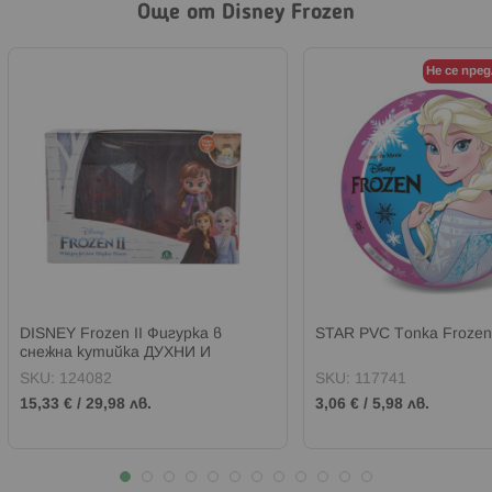
Още от Disney Frozen
Не се пре
DISNEY Frozen II Фигурка в
STAR PVC Топка Frozen
снежна кутийка ДУХНИ И
ОСВЕТИ
SKU:
124082
SKU:
117741
15,33 €
/
29,98 лв.
3,06 €
/
5,98 лв.