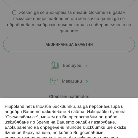
Желая да се абонирам за онлайн бюлетин и давам
съгласие предоставените от мен лични данни да се
обработват съобразно
политиката за поверителност на
данните
АБОНИРАНЕ ЗА БЮЛЕТИН
Брошури
Магазини
Свързани сайтове:
Hippoland.net използва бисквитки, за да персонализира и
Hippoland.ro
подобри Вашето изживяване в сайта. Избирайки бутона
“Съгласявам се”, можем да Ви предоставим по-добро
изживяване по време на Вашето онлайн пазаруване.
Последвайте ни:
Блокирането на определени типове бисквитки ще окаже
влияние върху начина, по който Ви доставяме