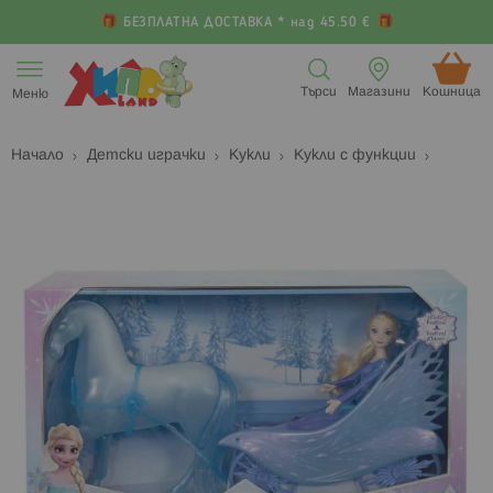
БЕЗПЛАТНА ДОСТАВКА * над 45.50 €
Прескачане
към
Търси
Магазини
Кошница (
Меню
съдържанието
Начало
Детски играчки
Кукли
Кукли с функции
Преминете
П
към
к
края
н
на
н
галерията
г
на
с
изображенията
с