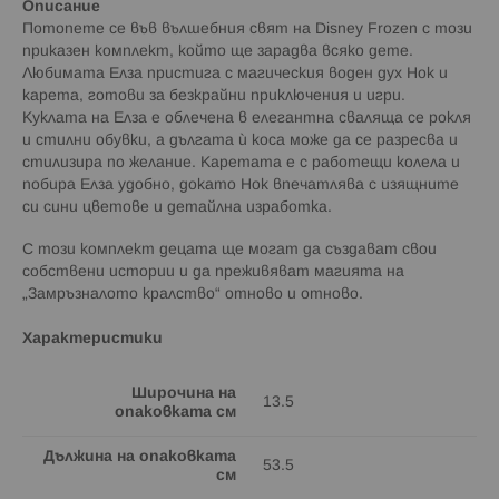
Описание
Потопете се във вълшебния свят на Disney Frozen с този
приказен комплект, който ще зарадва всяко дете.
Любимата Елза пристига с магическия воден дух Нок и
карета, готови за безкрайни приключения и игри.
Куклата на Елза е облечена в елегантна сваляща се рокля
и стилни обувки, а дългата ѝ коса може да се разресва и
стилизира по желание. Каретата е с работещи колела и
побира Елза удобно, докато Нок впечатлява с изящните
си сини цветове и детайлна изработка.
С този комплект децата ще могат да създават свои
собствени истории и да преживяват магията на
„Замръзналото кралство“ отново и отново.
Характеристики
Широчина на
13.5
опаковката см
Дължина на опаковката
53.5
см