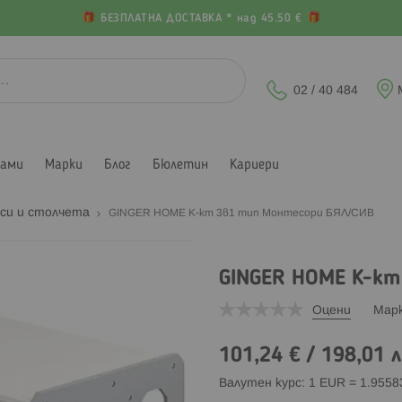
БЕЗПЛАТНА ДОСТАВКА * над 45.50 €
02 / 40 484
лами
Марки
Блог
Бюлетин
Кариери
си и столчета
GINGER HOME К-кт 3в1 тип Монтесори БЯЛ/СИВ
GINGER HOME К-кт
Оцени
Мар
101,24 €
/
198,01 л
Валутен курс: 1 EUR = 1.955