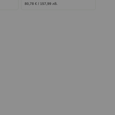
80,78 €
/
157,99 лв.
75,67 €