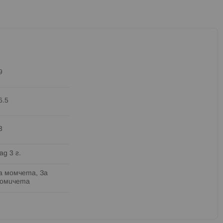
9
6.5
3
ад 3 г.
а момчета, За
омичета