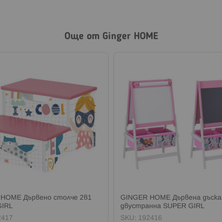
Още от Ginger HOME
HOME Дървено столче 2в1
GINGER HOME Дървена дъска
GIRL
двустранна SUPER GIRL
2417
SKU:
192416