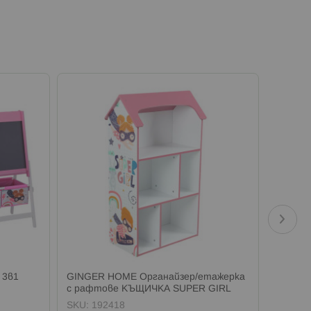
 3в1
GINGER HOME Органайзер/етажерка
GINGER
с рафтове КЪЩИЧКА SUPER GIRL
2 нива
SKU:
192418
SKU:
1