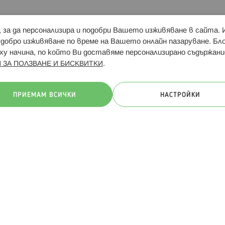
и, за да персонализира и подобри Вашето изживяване в сайта.
Свързани сайтове:
Hippoland.ro
Последвайте
-добро изживяване по време на Вашето онлайн пазаруване. Б
у начина, по който Ви доставяме персонализирано съдържани
.
 ЗА ПОЛЗВАНЕ И БИСКВИТКИ
ачини на плащане:
ПРИЕМАМ ВСИЧКИ
НАСТРОЙКИ
. Всички права запазени
Общи условия
Πолитика за поверителн
Онлайн магазин от