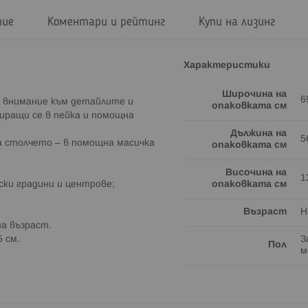
тие
Коментари и рейтинг
Купи на лизинг
Характеристики
Широчина на
6
 с внимание към детайлите и
опаковката см
иращи се в пейка и помощна
Дължина на
5
 а столчето – в помощна масичка
опаковката см
Височина на
1
ски градини и центрове;
опаковката см
Възраст
Н
на възраст.
5 см.
З
Пол
м