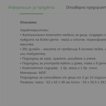
началото
на
Информация за продукта
Отговорно предприя
галерия
със
снимки
Описание
Характеристики:
• Функционален комплект мебели за деца, създаден
нуждите на всяко дете - маса и столче, трансформ
масичка;
• 3в1 дизайн – масата се превръща в голяма пейка,
или табуретка;
• Подходящ за игра, хранене, рисуване и учене;
• Подходящ за употреба както у дома, така и в дет
• Комплектът съдържа: 1 бр. маса и 1 бр. стол.
Материал: MDF.
Подходящо за използване от деца от 3 до 10 годиш
Размери: маса - 62 x 62 x 48 см./стол - 53 x 30,5 x 28,