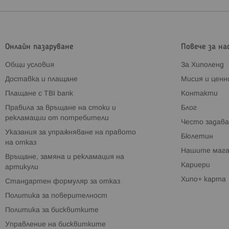
Онлайн пазаруване
Повече за на
Общи условия
За Хиполенд
Доставка и плащане
Мисия и цен
Плащане с TBI bank
Контакти
Правила за връщане на стоки и
Блог
рекламации от потребители
Често задава
Указания за упражняване на правото
Бюлетин
на отказ
Нашите мага
Връщане, замяна и рекламация на
Кариери
артикули
Хипо+ карта
Стандартен формуляр за отказ
Политика за поверителност
Политика за бисквитките
Управление на бисквитките