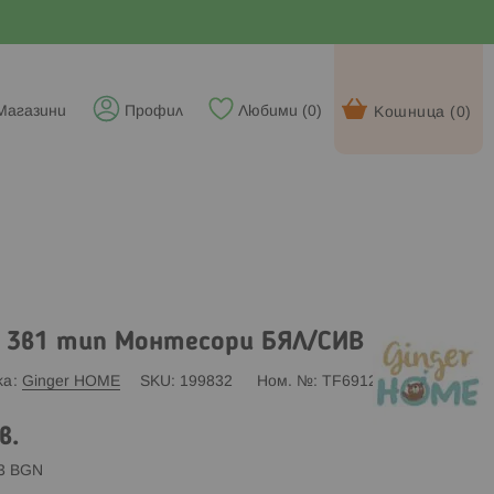
Магазини
Профил
Любими (
0
)
Кошница (
0
)
 3в1 тип Монтесори БЯЛ/СИВ
ка
Ginger HOME
SKU
199832
Ном. №
TF6912
в.
83 BGN