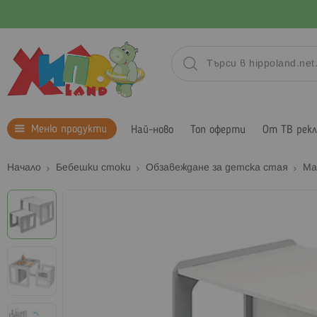
Меню продукти
Най-ново
Топ оферти
От ТВ рек
Начало
Бебешки стоки
Обзавеждане за детска стая
Ма
Преминете
към
края
на
галерията
на
изображенията