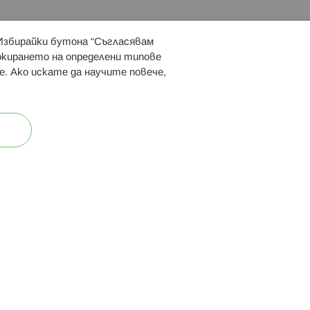
 Избирайки бутона “Съгласявам
 ни:
локирането на определени типове
е. Ако искате да научите повече,
ост
Карта на сайта