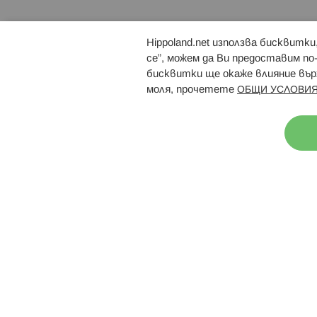
Hippoland.net използва бисквитк
Брошури
Магазини
се”, можем да Ви предоставим по
бисквитки ще окаже влияние върх
моля, прочетете
ОБЩИ УСЛОВИЯ
Н
© 2026 Hippoland.net