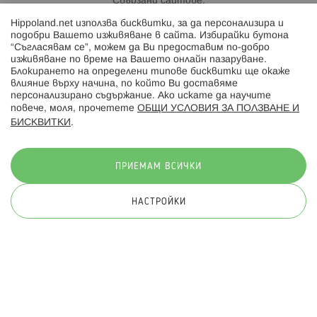
Свързани сайтове:
Hippoland.net използва бисквитки, за да персонализира и
Hippoland.ro
подобри Вашето изживяване в сайта. Избирайки бутона
“Съгласявам се”, можем да Ви предоставим по-добро
изживяване по време на Вашето онлайн пазаруване.
Последвайте ни:
Блокирането на определени типове бисквитки ще окаже
влияние върху начина, по който Ви доставяме
персонализирано съдържание. Ако искате да научите
повече, моля, прочетете
ОБЩИ УСЛОВИЯ ЗА ПОЛЗВАНЕ И
БИСКВИТКИ
.
Начини на плащане:
ПРИЕМАМ ВСИЧКИ
НАСТРОЙКИ
© 2026 Hippoland.net. Всички права запазени
Общи условия
Πолитика за поверителност
Карта на сайта
Онлайн магазин от