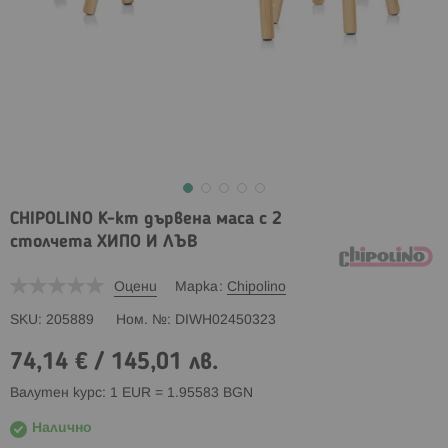
CHIPOLINO К-кт дървена маса с 2
столчета ХИПО И ЛЪВ
Оцени
Марка
Chipolino
SKU
205889
Ном. №
DIWH02450323
74,14 €
/
145,01 лв.
Валутен курс: 1 EUR = 1.95583 BGN
Налично