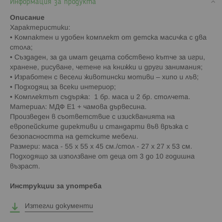
Информация за продукта
Описание
Характеристики:
• Компактен и удобен комплект от детска масичка с два
стола;
• Създаден, за да имат децата собствено кътче за игри,
хранене, рисуване, четене на книжки и други занимания;
• Изработен с весели животински мотиви – хипо и лъв;
• Подходящ за всеки интериор;
• Комплектът съдържа: 1 бр. маса и 2 бр. столчета.
Материал: МДФ Е1 + чамова дървесина.
Произведен в съответствие с изискванията на
европейските директиви и стандарти във връзка с
безопасността на детските мебели.
Размери: маса - 55 x 55 x 45 см./стол - 27 x 27 x 53 см.
Подходящо за използване от деца от 3 до 10 годишна
възраст.
Инструкции за употреба
Изтегли документи