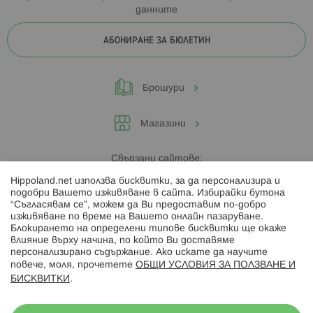
данните
АБОНИРАНЕ ЗА БЮЛЕТИН
Брошури
Магазини
Свързани сайтове:
Hippoland.net използва бисквитки, за да персонализира и
Hippoland.ro
подобри Вашето изживяване в сайта. Избирайки бутона
“Съгласявам се”, можем да Ви предоставим по-добро
изживяване по време на Вашето онлайн пазаруване.
Последвайте ни:
Блокирането на определени типове бисквитки ще окаже
влияние върху начина, по който Ви доставяме
персонализирано съдържание. Ако искате да научите
повече, моля, прочетете
ОБЩИ УСЛОВИЯ ЗА ПОЛЗВАНЕ И
БИСКВИТКИ
.
Начини на плащане: