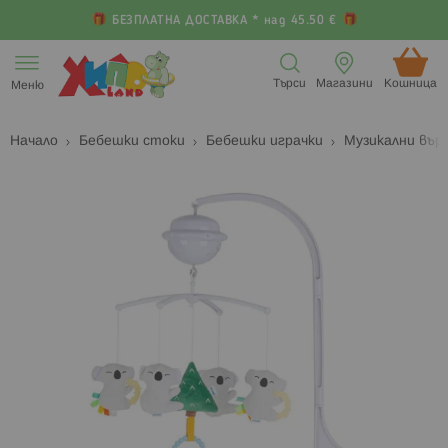
БЕЗПЛАТНА ДОСТАВКА * над 45.50 €
Прескачане
към
Търси
Магазини
Кошница (
Меню
съдържанието
Начало
Бебешки стоки
Бебешки играчки
Музикални въ
Преминете
П
към
к
края
н
на
н
галерията
г
на
с
изображенията
с