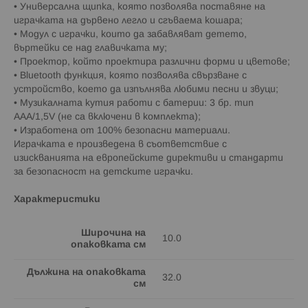
• Универсална щипка, която позволява поставяне на
играчката на дървено легло и сгъваема кошара;
• Mодул с играчки, които да забавляват детето,
въртейки се над главичката му;
• Проектор, който проектира различни форми и цветове;
• Bluetooth функция, която позволява свързване с
устройство, което да изпълнява любими песни и звуци;
• Музикалната кутия работи с батерии: 3 бр. тип
AAA/1,5V (не са включени в комплекта);
• Изработена от 100% безопасни материали.
Играчката е произведена в съответствие с
изискванията на европейските директиви и стандарти
за безопасност на детските играчки.
Характеристики
Широчина на
10.0
опаковката см
Дължина на опаковката
32.0
см