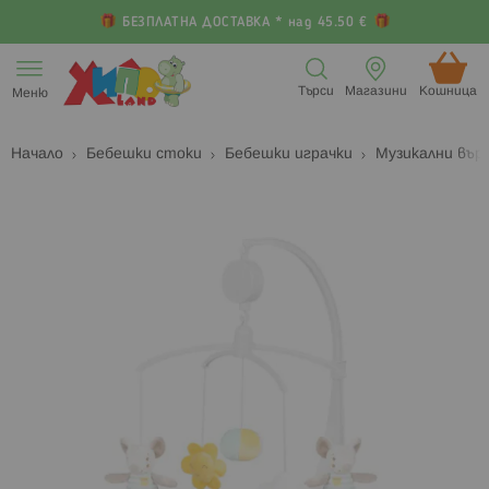
БЕЗПЛАТНА ДОСТАВКА * над 45.50 €
Прескачане
към
Търси
Магазини
Кошница (
Меню
съдържанието
Начало
Бебешки стоки
Бебешки играчки
Музикални въ
Преминете
П
към
к
края
н
на
н
галерията
г
на
с
изображенията
с