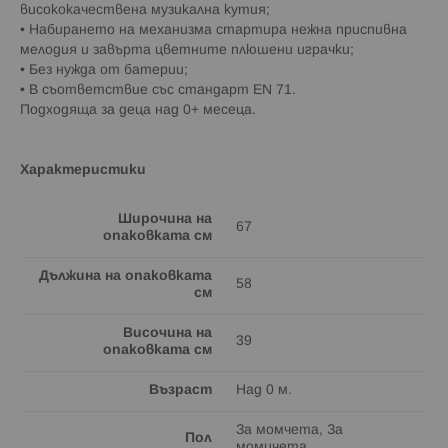
висококачествена музикална кутия;
• Набирането на механизма стартира нежна приспивна
мелодия и завърта цветните плюшени играчки;
• Без нужда от батерии;
• В съответствие със стандарт EN 71.
Подходяща за деца над 0+ месеца.
Характеристики
Широчина на
67
опаковката см
Дължина на опаковката
58
см
Височина на
39
опаковката см
Възраст
Над 0 м.
За момчета, За
Пол
момичета