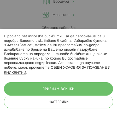
Брошури
Магазини
Свързани сайтове:
Hippoland.net използва бисквитки, за да персонализира и
Hippoland.ro
подобри Вашето изживяване в сайта. Избирайки бутона
“Съгласявам се”, можем да Ви предоставим по-добро
изживяване по време на Вашето онлайн пазаруване.
Последвайте ни:
Блокирането на определени типове бисквитки ще окаже
влияние върху начина, по който Ви доставяме
персонализирано съдържание. Ако искате да научите
повече, моля, прочетете
ОБЩИ УСЛОВИЯ ЗА ПОЛЗВАНЕ И
БИСКВИТКИ
.
Начини на плащане:
ПРИЕМАМ ВСИЧКИ
НАСТРОЙКИ
© 2026 Hippoland.net. Всички права запазени
Общи условия
Πолитика за поверителност
Карта на сайта