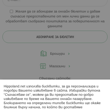
Желая да се абонирам за онлайн бюлетин и давам
съгласие предоставените от мен лични данни да се
обработват съобразно
политиката за поверителност на
данните
АБОНИРАНЕ ЗА БЮЛЕТИН
Брошури
Магазини
Свързани сайтове:
Hippoland.net използва бисквитки, за да персонализира и
Hippoland.ro
подобри Вашето изживяване в сайта. Избирайки бутона
“Съгласявам се”, можем да Ви предоставим по-добро
изживяване по време на Вашето онлайн пазаруване.
Последвайте ни:
Блокирането на определени типове бисквитки ще окаже
влияние върху начина, по който Ви доставяме