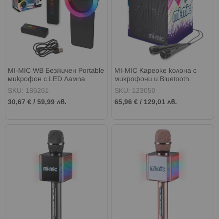
MI-MIC WB Безжичен Portable
MI-MIC Кареоке колона с
микрофон с LED Лампа
микрофони и Bluetooth
SKU: 186261
SKU: 123050
30,67 €
/
59,99 лв.
65,96 €
/
129,01 лв.