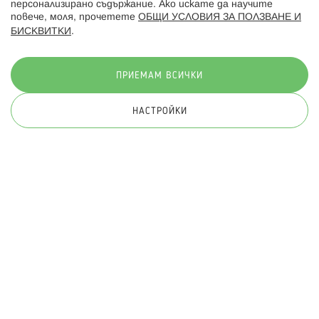
персонализирано съдържание. Ако искате да научите
повече, моля, прочетете
ОБЩИ УСЛОВИЯ ЗА ПОЛЗВАНЕ И
БИСКВИТКИ
.
Начини на плащане:
ПРИЕМАМ ВСИЧКИ
НАСТРОЙКИ
© 2026 Hippoland.net. Всички права запазени
Общи условия
Πолитика за поверителност
Карта на сайта
Онлайн магазин от