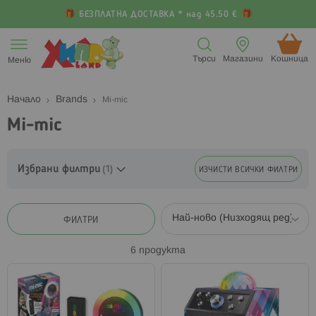
БЕЗПЛАТНА ДОСТАВКА * над 45.50 €
Прескачане
към
Търси
Магазини
Кошница (
Меню
съдържанието
Начало
Brands
Mi-mic
Mi-mic
Избрани филтри
ИЗЧИСТИ ВСИЧКИ ФИЛТРИ
ФИЛТРИ
6
продукта