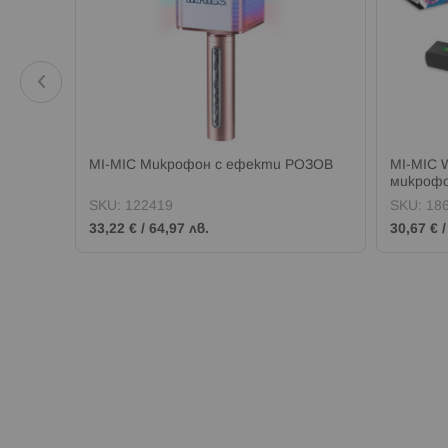
MI-MIC Микрофон с ефекти РОЗОВ
MI-MIC 
микрофо
SKU:
122419
SKU:
18
33,22 €
/
64,97 лв.
30,67 €