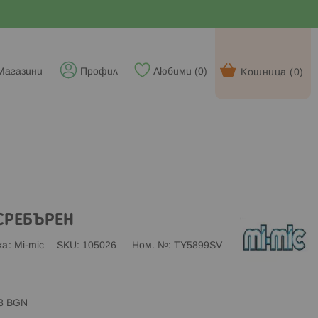
Магазини
Профил
Любими (
0
)
Кошница (
0
)
 СРЕБЪРЕН
ка
Mi-mic
SKU
105026
Ном. №
TY5899SV
83 BGN