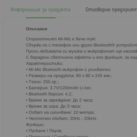
началото
на
Информация за продукта
Отговорно предприя
галерия
със
снимки
Описание
Страхотният Mi-Mic е вече тук!
Свържи го с телефон или друго Bluetooth® устройст
Пусни любимата си музика и микрофонът ще наслож
С вградени светлинни ефекти и ехо функция, за ощ
Характеристики:
• Mi-Mic Bluetooth микрофон с усилвател;
• Размери на продукта: 80 x 80 x 245 мм.;
• Тегло: 250 гр.;
• Батерия: 3.7V/1200mAh Li-ion;
• Bluetooth версия: 4.2;
• Време за зареждане: До 2 часа;
• Време за игра: До 3 часа;
• Охват на излъчване: 10 метра;
• Честотен обхват: 20Hz - 20kHz.
Функции:
• Пускане / Пауза;