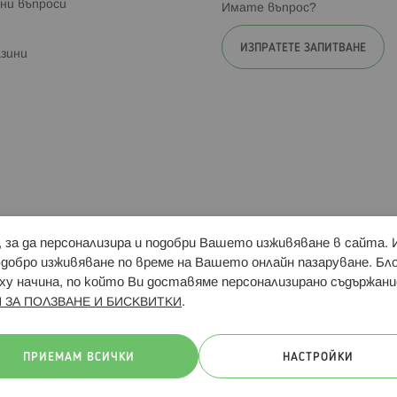
ни въпроси
Имате въпрос?
ИЗПРАТЕТЕ ЗАПИТВАНЕ
зини
и, за да персонализира и подобри Вашето изживяване в сайта.
Свързани сайтове:
Hippoland.ro
Последвайте
-добро изживяване по време на Вашето онлайн пазаруване. Б
у начина, по който Ви доставяме персонализирано съдържани
.
 ЗА ПОЛЗВАНЕ И БИСКВИТКИ
ачини на плащане:
ПРИЕМАМ ВСИЧКИ
НАСТРОЙКИ
. Всички права запазени
Общи условия
Πолитика за поверителн