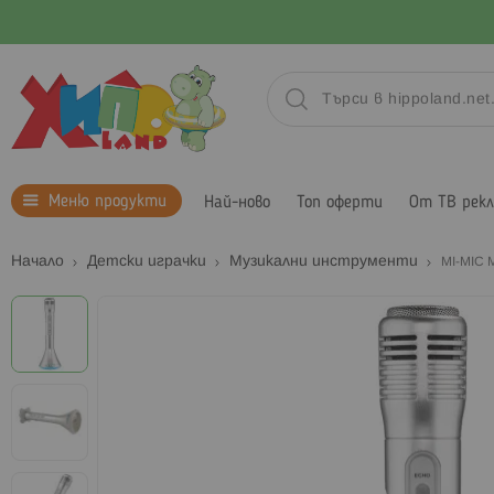
Меню продукти
Най-ново
Топ оферти
От ТВ рек
Начало
Детски играчки
Музикални инструменти
MI-MIC
Преминете
към
края
на
галерията
на
изображенията