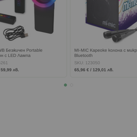
WB Безжичен Portable
MI-MIC Кареоке колона с мик
н с LED Лампа
Bluetooth
6261
SKU:
123050
/
59,99 лв.
65,96 €
/
129,01 лв.