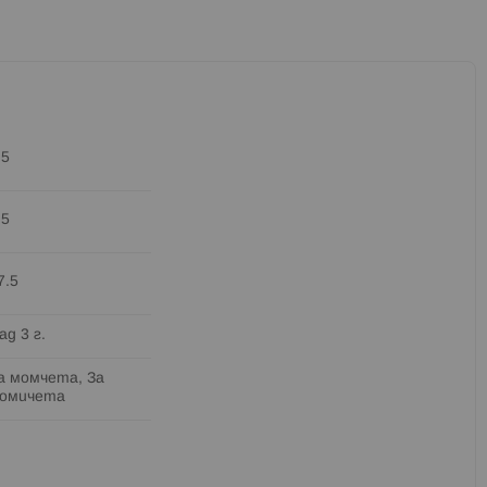
.5
.5
7.5
ад 3 г.
а момчета, За
омичета