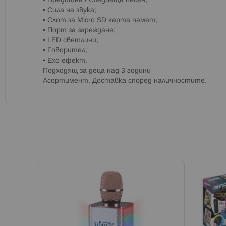
• Предишна / Следваща песен;
• Сила на звука;
• Слот за Micro SD карта памет;
• Порт за зареждане;
• LED светлини;
• Говорител;
• Ехо ефект.
Подходящ за деца над 3 години
Асортимент. Доставка според наличностите.