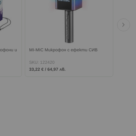
рофони и
MI-MIC Микрофон с ефекти СИВ
MI-MIC
SKU:
122420
SKU:
1
33,22 €
/
64,97 лв.
21,98 €