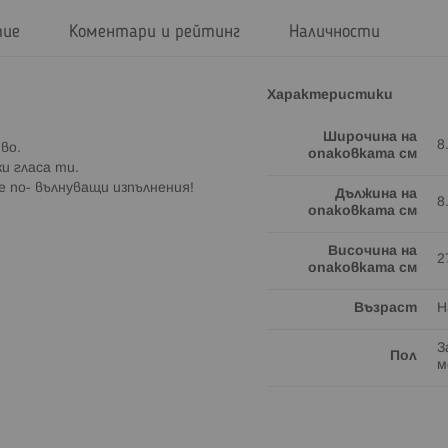
тие
Коментари и рейтинг
Наличности
Характеристики
Широчина на
8
во.
опаковката см
и гласа ти.
е по- вълнуващи изпълнения!
Дължина на
8
опаковката см
Височина на
2
опаковката см
Възраст
Н
З
Пол
м