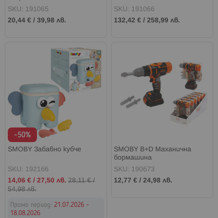
SKU: 191065
SKU: 191066
20,44 €
/
39,98 лв.
132,42 €
/
258,99 лв.
-50%
SMOBY Забавно кубче
SMOBY B+D Маханична
бормашина
SKU: 192166
SKU: 190673
Промо
14,06 €
/
27,50 лв.
28,11 €
/
12,77 €
/
24,98 лв.
цена
54,98 лв.
Промо период:
21.07.2026 -
18.08.2026