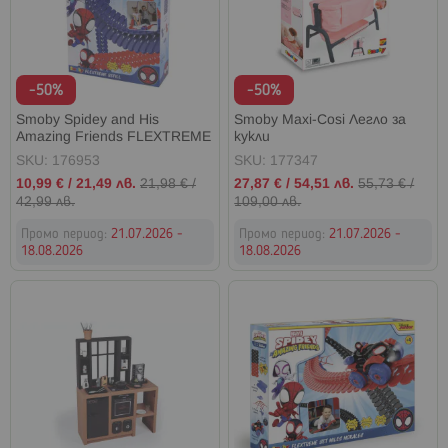
-50%
-50%
Smoby Spidey and His
Smoby Maxi-Cosi Легло за
Amazing Friends FLEXTREME
кукли
Допълнителни релси
SKU: 176953
SKU: 177347
Промо
Промо
10,99 €
/
21,49 лв.
21,98 €
/
27,87 €
/
54,51 лв.
55,73 €
/
цена
цена
42,99 лв.
109,00 лв.
Промо период:
21.07.2026 -
Промо период:
21.07.2026 -
18.08.2026
18.08.2026