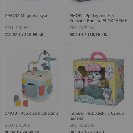
SMOBY Модерна кухня
SMOBY Spidey and His
Amazing Friends FLEXTREME
Кола Morales и релси
SKU: 176955
SKU: 176954
111,97 €
/
218,99 лв.
60,84 €
/
118,99 лв.
SMOBY Куб с активности
Pamper Petz Хъски с вана и
пелена
SKU: 176951
SKU: 159303
38,34 €
/
74,99 лв.
38,34 €
/
74,99 лв.