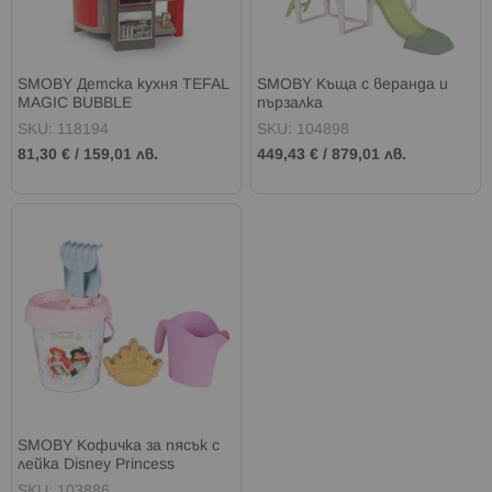
SMOBY Детска кухня TEFAL
SMOBY Къща с веранда и
MAGIC BUBBLE
пързалка
SKU: 118194
SKU: 104898
81,30 €
/
159,01 лв.
449,43 €
/
879,01 лв.
SMOBY Кофичка за пясък с
лейка Disney Princess
SKU: 103886