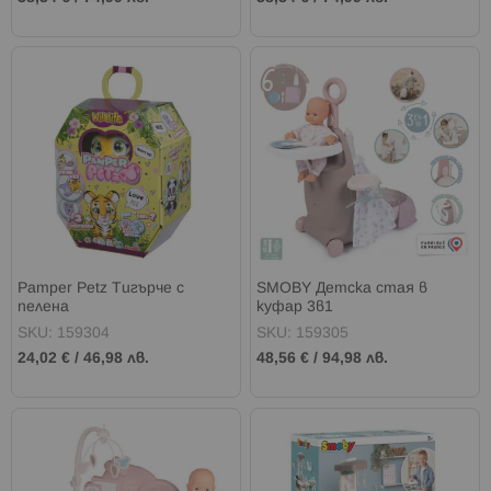
Pamper Petz Тигърче с
SMOBY Детска стая в
пелена
куфар 3в1
SKU: 159304
SKU: 159305
24,02 €
/
46,98 лв.
48,56 €
/
94,98 лв.