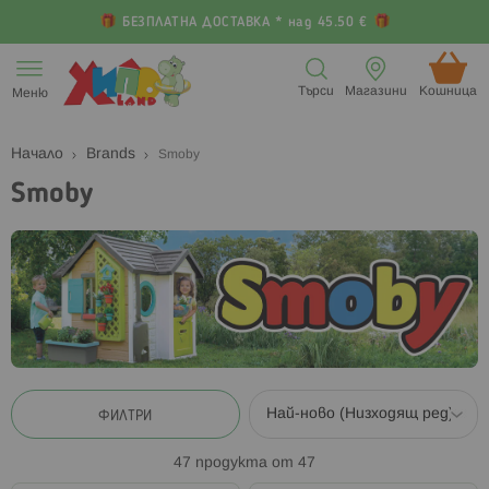
БЕЗПЛАТНА ДОСТАВКА * над 45.50 €
Прескачане
към
Търси
Магазини
Кошница (
Меню
съдържанието
Начало
Brands
Smoby
Smoby
ФИЛТРИ
47
продукта от
47