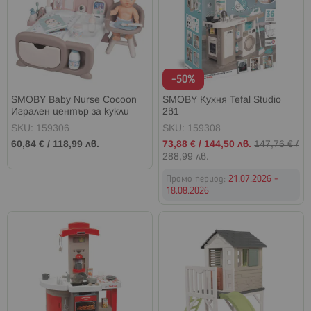
-50%
SMOBY Baby Nurse Cocoon
SMOBY Кухня Tefal Studio
Игрален център за кукли
2в1
SKU: 159306
SKU: 159308
Промо
60,84 €
/
118,99 лв.
73,88 €
/
144,50 лв.
147,76 €
/
цена
288,99 лв.
Промо период:
21.07.2026 -
18.08.2026