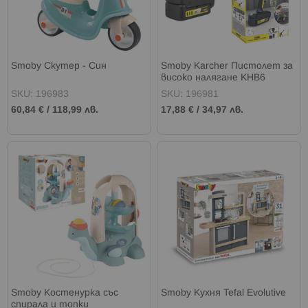
Smoby Скутер - Син
Smoby Karcher Пистолет за
високо налягане KHB6
SKU: 196983
SKU: 196981
60,84 €
/
118,99 лв.
17,88 €
/
34,97 лв.
Smoby Костенурка със
Smoby Кухня Tefal Evolutive
спирала и топки