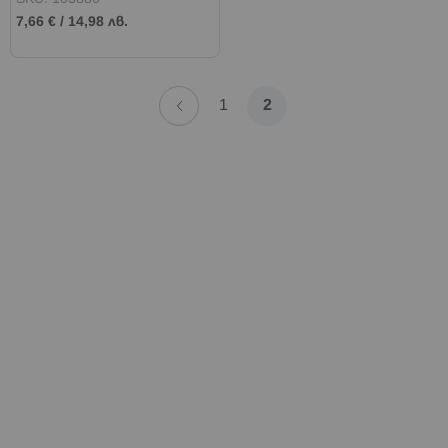
7,66 €
/
14,98 лв.
Страница
Страница
Назад
Страница
В
1
2
момента
четете
страница