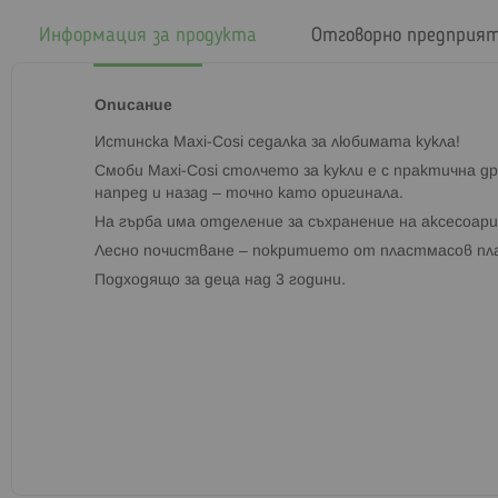
началото
на
Информация за продукта
Отговорно предприя
галерия
със
снимки
Описание
Истинска Maxi-Cosi седалка за любимата кукла!
Смоби Maxi-Cosi столчето за кукли е с практична др
напред и назад – точно като оригинала.
На гърба има отделение за съхранение на аксесоари
Лесно почистване – покритието от пластмасов плат
Подходящо за деца над 3 години.