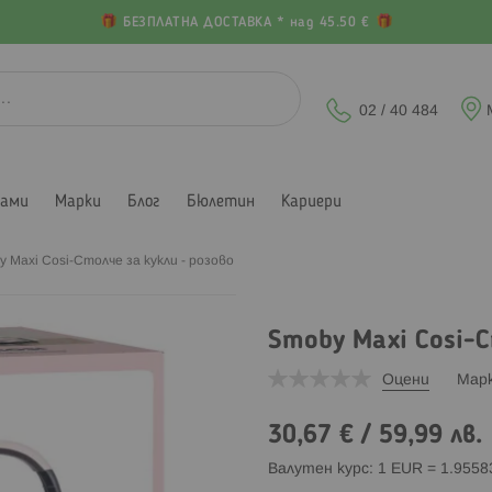
БЕЗПЛАТНА ДОСТАВКА * над 45.50 €
02 / 40 484
лами
Марки
Блог
Бюлетин
Кариери
 Maxi Cosi-Столче за кукли - розово
Smoby Maxi Cosi-С
Оцени
Мар
30,67 €
/
59,99 лв.
Валутен курс: 1 EUR = 1.955