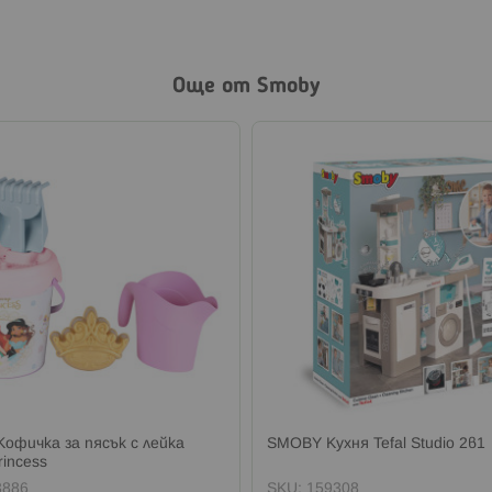
Още от Smoby
офичка за пясък с лейка
SMOBY Кухня Tefal Studio 2в1
rincess
3886
SKU:
159308