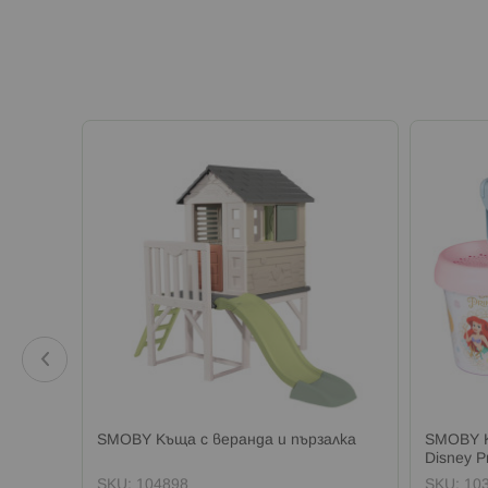
Friends
SMOBY Къща с веранда и пързалка
SMOBY К
лси
Disney P
SKU:
104898
SKU:
10