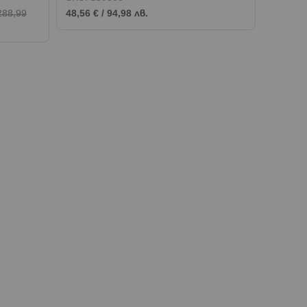
288,99
48,56 €
/
94,98 лв.
24,02 €