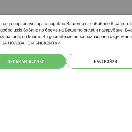
и, за да персонализира и подобри Вашето изживяване в сайта.
Свързани сайтове:
Hippoland.ro
Последвайте
-добро изживяване по време на Вашето онлайн пазаруване. Б
у начина, по който Ви доставяме персонализирано съдържани
.
 ЗА ПОЛЗВАНЕ И БИСКВИТКИ
ачини на плащане:
ПРИЕМАМ ВСИЧКИ
НАСТРОЙКИ
. Всички права запазени
Общи условия
Πолитика за поверителн
Онлайн магазин от