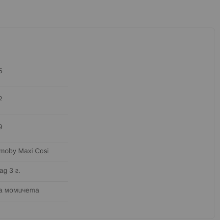
5
2
9
moby Maxi Cosi
ад 3 г.
а момичета