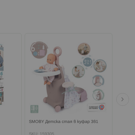
SMOBY Детска стая в куфар 3в1
Pamper 
SKU:
159305
SKU:
1