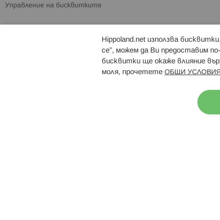
Управление на бисквитките
Hippoland.net използва бисквитк
Брошури
Магазини
се”, можем да Ви предоставим по
бисквитки ще окаже влияние върх
моля, прочетете
ОБЩИ УСЛОВИЯ
Н
© 2026 Hippoland.net