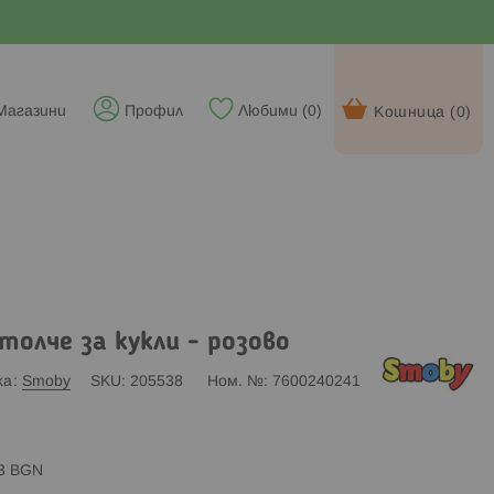
Магазини
Профил
Любими (
0
)
Кошница (
0
)
толче за кукли - розово
ка
Smoby
SKU
205538
Ном. №
7600240241
83 BGN