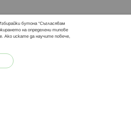
 Избирайки бутона “Съгласявам
 ни:
локирането на определени типове
е. Ако искате да научите повече,
ост
Карта на сайта