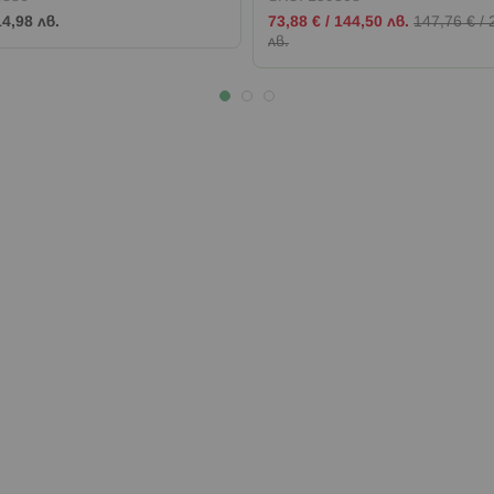
Промо
14,98 лв.
73,88 €
/
144,50 лв.
147,76 €
/
цена
лв.