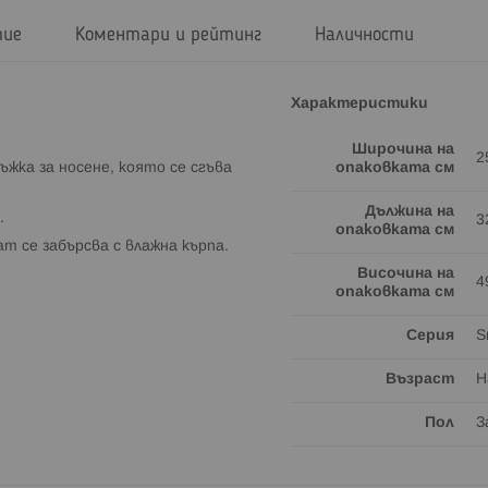
тие
Коментари и рейтинг
Наличности
Характеристики
Широчина на
2
ъжка за носене, която се сгъва
опаковката см
Дължина на
.
3
опаковката см
 се забърсва с влажна кърпа.
Височина на
4
опаковката см
Серия
S
Възраст
Н
Пол
З