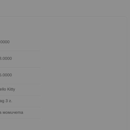
.0000
8.0000
6.0000
ello Kitty
ад 3 г.
а момичета