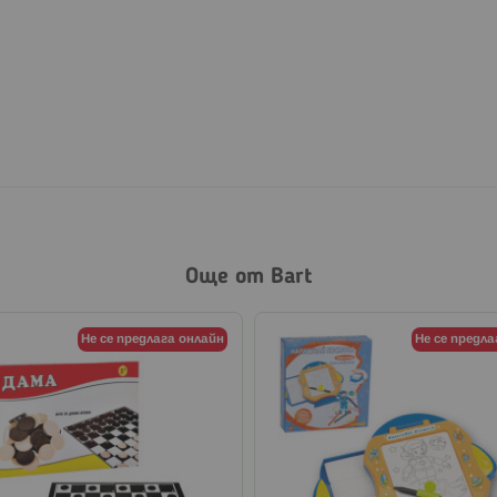
Още от Bart
Не се предлага онлайн
Не се предла