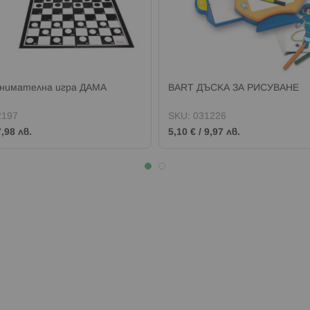
нимателна игра ДАМА
BART ДЪСКА ЗА РИСУВАНЕ
2197
SKU:
031226
7,98 лв.
5,10 €
/
9,97 лв.