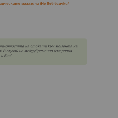
ическите магазини /Не във всички/
наличността на стоката към момента на
! В случай на междувременно изчерпана
с Вас!