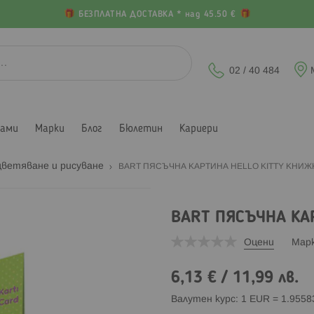
БЕЗПЛАТНА ДОСТАВКА * над 45.50 €
02 / 40 484
лами
Марки
Блог
Бюлетин
Кариери
цветяване и рисуване
BART ПЯСЪЧНА КАРТИНА HELLO KITTY КНИЖ
BART ПЯСЪЧНА КА
Оцени
Мар
6,13 €
/
11,99 лв.
Валутен курс: 1 EUR = 1.955