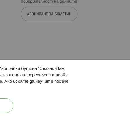
поверителност на данните
АБОНИРАНЕ ЗА БЮЛЕТИН
 Избирайки бутона “Съгласявам
 ни:
локирането на определени типове
е. Ако искате да научите повече,
ост
Карта на сайта