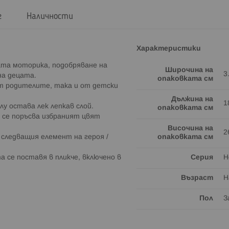
г
Наличности
Характеристики
ата моторика, подобряване на
Широчина на
3
а децата.
опаковката см
т родителите, така и от детски
Дължина на
1
у остава лек лепкав слой.
опаковката см
 се поръсва избраният цвят
Височина на
2
 следващия елемент на героя /
опаковката см
 се поставя в пликче, включено в
Серия
H
Възраст
Н
Пол
З