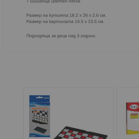
7 шишенца цветен пясък
Размер на кутията 18.2 х 26 х 2.6 см.
Размер на картината 16.5 х 23.5 см.
Подходяща за деца над 3 години
а онлайн