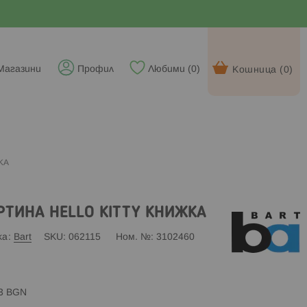
Магазини
Профил
Любими (
0
)
Кошница (
0
)
КА
РТИНА HELLO KITTY КНИЖКА
ка
Bart
SKU
062115
Ном. №
3102460
83 BGN