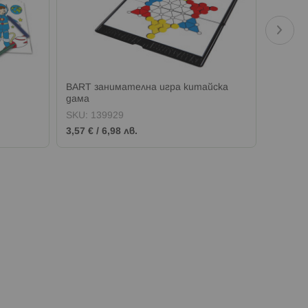
BART занимателна игра китайска
BART 
дама
SKU:
139929
SKU:
1
3,57 €
/
6,98 лв.
3,57 €