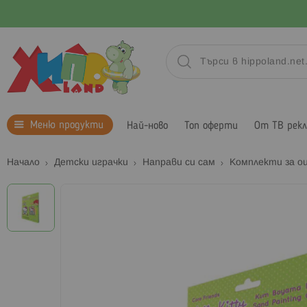
Меню продукти
Най-ново
Топ оферти
От ТВ рек
Начало
Детски играчки
Направи си сам
Комплекти за о
Преминете
към
края
на
галерията
на
изображенията