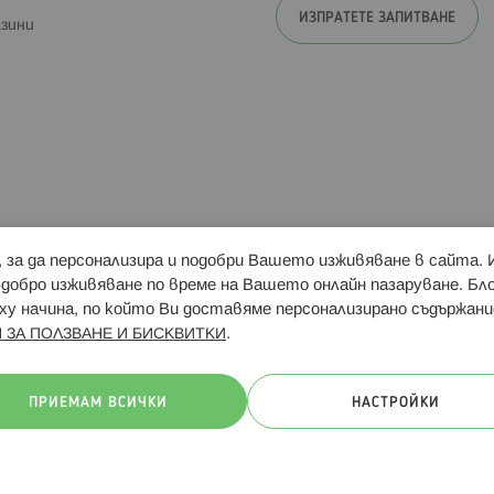
ИЗПРАТЕТЕ ЗАПИТВАНЕ
зини
и, за да персонализира и подобри Вашето изживяване в сайта.
Свързани сайтове:
Hippoland.ro
Последвайте
-добро изживяване по време на Вашето онлайн пазаруване. Б
у начина, по който Ви доставяме персонализирано съдържани
.
 ЗА ПОЛЗВАНЕ И БИСКВИТКИ
ачини на плащане:
ПРИЕМАМ ВСИЧКИ
НАСТРОЙКИ
. Всички права запазени
Общи условия
Πолитика за поверителн
Онлайн магазин от