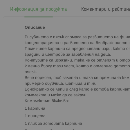
началото
на
Информация за продукта
Коментари и рейтин
галерия
със
снимки
Описание
Рисуването с пясък спомага за развитието на фин
концентрацията и развитието на въображението н
Пясъчните картини са предпочитани игри, както о
градини и центрове за забавления на деца.
Контурите са изрязани, така че се отлепят и отдол
Именно върху тази част, която е отлепило детето
пясък.
Вече поръсен, той залепва и така се преминава към
примерно обувчица, шапчица и т.н/.
Еднократно се лепи и след като е готова картината
комплекта и може да се закачи.
Комплектът включва:
1 картина
1 пинцета
1 плик за готовата картина