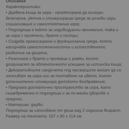
Описание
Характеристики:
• Дървена къща за игра - проектирана да осигури
безопасна, уютна и стимулираща среда за ролеви игри,
социализация и самостоятелна игра;
• Подходяща е както за индивидуални занимания, така и
за игра с приятели, братя и сестри;
• Създава организирана и функционална среда, която
насърчава самостоятелността и естественото
развитие на децата;
• Разполага с врата и прозорци с рамки, които
допринасят за автентичното усещане за истинска къща;
• Декоративните сандъчета под прозорците могат да се
използват за игра или за поставяне на цветя, което
допълнително стимулира детското въображение;
• Предлага достатъчно пространство за игра, като
същевременно е подходяща и за по-малки дворове и
градини;
• Материал: дърво.
Подходящо за използване от деца над 2 годишна възраст.
Размер на тентата: 107 х 90 х 114 см.