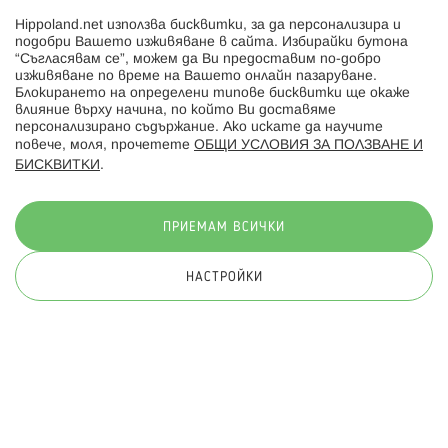
Hippoland.net използва бисквитки, за да персонализира и
Hippoland.ro
подобри Вашето изживяване в сайта. Избирайки бутона
“Съгласявам се”, можем да Ви предоставим по-добро
изживяване по време на Вашето онлайн пазаруване.
Последвайте ни:
Блокирането на определени типове бисквитки ще окаже
влияние върху начина, по който Ви доставяме
персонализирано съдържание. Ако искате да научите
повече, моля, прочетете
ОБЩИ УСЛОВИЯ ЗА ПОЛЗВАНЕ И
БИСКВИТКИ
.
Начини на плащане:
ПРИЕМАМ ВСИЧКИ
НАСТРОЙКИ
© 2026 Hippoland.net. Всички права запазени
Общи условия
Πолитика за поверителност
Карта на сайта
Онлайн магазин от