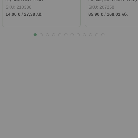
седалка НАТУРАЛ
етажерка 3 нива КЪЩ
WHITE
SKU:
210336
SKU:
207258
14,00 €
/
27,38 лв.
85,90 €
/
168,01 лв.