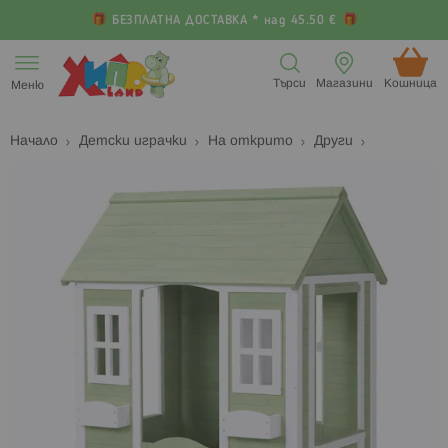
БЕЗПЛАТНА ДОСТАВКА * над 45.50 €
Прескачане
към
Търси
Магазини
Кошница (
Меню
съдържанието
Начало
Детски играчки
На открито
Други
Преминете
П
към
к
края
н
на
н
галерията
г
на
с
изображенията
с