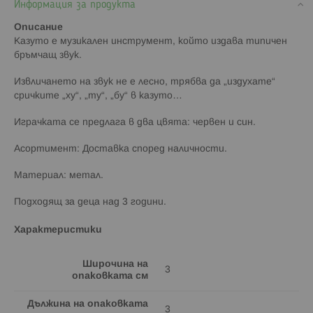
Информация за продукта
Описание
Казуто е музикален инструмент, който издава типичен
бръмчащ звук.
Извличането на звук не е лесно, трябва да „издухате“
сричките „ху“, „ту“, „бу“ в казуто…
Играчката се предлага в два цвята: червен и син.
Асортимент: Доставка според наличности.
Материал: метал.
Подходящ за деца над 3 години.
Характеристики
Широчина на
3
опаковката см
Дължина на опаковката
3