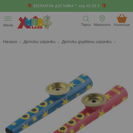
БЕЗПЛАТНА ДОСТАВКА * над 45.50 €
Прескачане
към
Търси
Магазини
Кошница (
Меню
съдържанието
Начало
Детски играчки
Детски дървени играчки
Преминете
П
към
к
края
н
на
н
галерията
г
на
с
изображенията
с