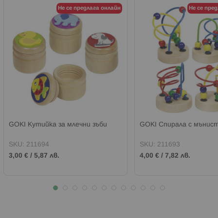
Не се предлага онлайн
Не се пре
GOKI Кутийка за млечни зъби
GOKI Спирала с мънис
SKU:
211694
SKU:
211693
3,00 €
/
5,87 лв.
4,00 €
/
7,82 лв.