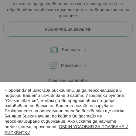
съгласие предоставените от мен лични данни да се
обработват съобразно
политиката за поверителност на
данните
АБОНИРАНЕ ЗА БЮЛЕТИН
Брошури
Магазини
Свързани сайтове:
Hippoland.net използва бисквитки, за да персонализира и
Hippoland.ro
подобри Вашето изживяване в сайта. Избирайки бутона
“Съгласявам се”, можем да Ви предоставим по-добро
изживяване по време на Вашето онлайн пазаруване.
Последвайте ни:
Блокирането на определени типове бисквитки ще окаже
влияние върху начина, по който Ви доставяме
персонализирано съдържание. Ако искате да научите
повече, моля, прочетете
ОБЩИ УСЛОВИЯ ЗА ПОЛЗВАНЕ И
БИСКВИТКИ
.