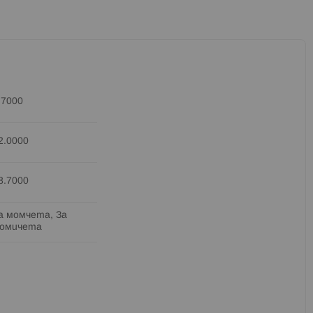
.7000
2.0000
8.7000
а момчета, За
омичета