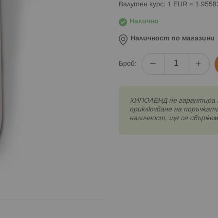
Валутен курс: 1 EUR = 1.955
Налично
Наличност по магазини
Брой:
XИПОЛЕНД не гарантира 
приключване на поръчката
наличност, ще се свържем 