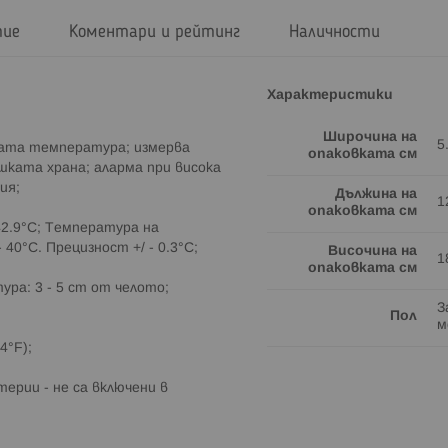
тие
Коментари и рейтинг
Наличности
Характеристики
Широчина на
5
ната температура; измерва
опаковката см
ката храна; аларма при висока
ия;
Дължина на
1
опаковката см
42.9°C; Температура на
40°C. Прецизност +/ - 0.3°C;
Височина на
1
опаковката см
ра: 3 - 5 cm от челото;
З
Пол
м
4°F);
ерии - не са включени в