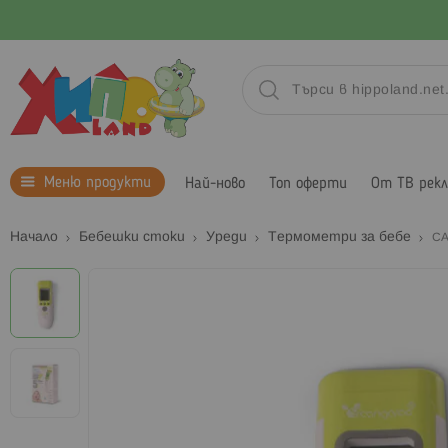
Меню продукти
Най-ново
Топ оферти
От ТВ рек
Начало
Бебешки стоки
Уреди
Термометри за бебе
CA
Преминете
към
края
на
галерията
на
изображенията