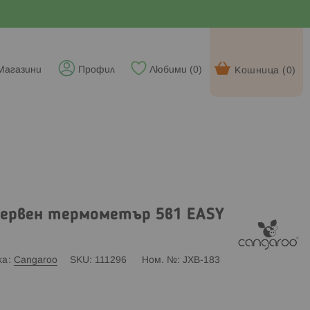
Магазини
Профил
Любими (
0
)
Кошница (
0
)
ервен термометър 5в1 EASY
ка
Cangaroo
SKU
111296
Ном. №
JXB-183