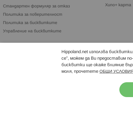
Хипо+ карта
Стандартен формуляр за отказ
Политика за поверителност
Политика за бисквитките
Управление на бисквитките
Hippoland.net използва бисквитк
Брошури
Магазини
се”, можем да Ви предоставим по
бисквитки ще окаже влияние върх
моля, прочетете
ОБЩИ УСЛОВИЯ
Н
© 2026 Hippoland.net