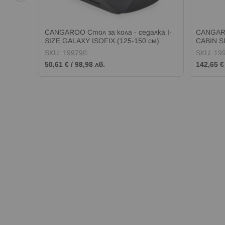
ЕНТА
CANGAROO Стол за кола - седалка I-
CANGAR
SIZE GALAXY ISOFIX (125-150 см)
CABIN S
JUNIPER GREEN
SKU:
199790
SKU:
19
50,61 €
/
98,98 лв.
142,65 €