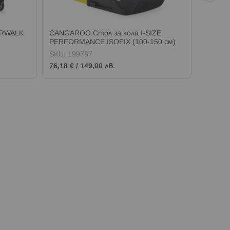
IRWALK
CANGAROO Стол за кола I-SIZE
CANGAR
PERFORMANCE ISOFIX (100-150 см)
CABIN 
COSMOS BLACK
SKU:
199787
SKU:
1
76,18 €
/
149,00 лв.
142,65 