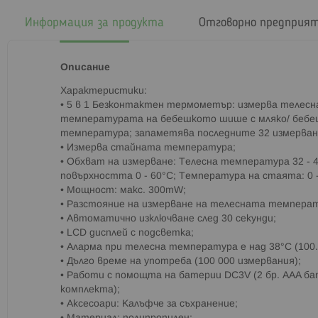
началото
на
Информация за продукта
Отговорно предприя
галерия
със
снимки
Описание
Характеристики:
• 5 в 1 Безконтактен термометър: измерва телес
температурата на бебешкото шише с мляко/ бебеш
температура; запаметява последните 32 измерван
• Измерва стайната температура;
• Обхват на измерване: Телесна температура 32 - 
повърхността 0 - 60°C; Температура на стаята: 0 - 
• Мощност: макс. 300mW;
• Разстояние на измерване на телесната температу
• Автоматично изключване след 30 секунди;
• LCD дисплей с подсветка;
• Аларма при телесна температура е над 38°C (100.
• Дълго време на употреба (100 000 измервания);
• Работи с помощта на батерии DC3V (2 бр. AAA бат
комплекта);
• Аксесоари: Калъфче за съхранение;