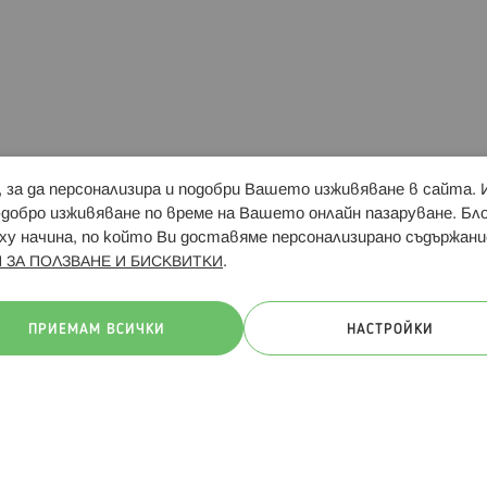
и, за да персонализира и подобри Вашето изживяване в сайта.
Свързани сайтове:
Hippoland.ro
Последвайте
-добро изживяване по време на Вашето онлайн пазаруване. Б
у начина, по който Ви доставяме персонализирано съдържани
.
 ЗА ПОЛЗВАНЕ И БИСКВИТКИ
ачини на плащане:
ПРИЕМАМ ВСИЧКИ
НАСТРОЙКИ
. Всички права запазени
Общи условия
Πолитика за поверителн
Онлайн магазин от