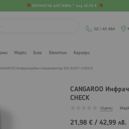
БЕЗПЛАТНА ДОСТАВКА * над 45.50 €
02 / 40 484
лами
Марки
Блог
Бюлетин
Кариери
NGAROO Инфрачервен термометър 5в1 EASY CHECK
CANGAROO Инфрач
CHECK
Оцени
Мар
21,98 €
/
42,99 лв.