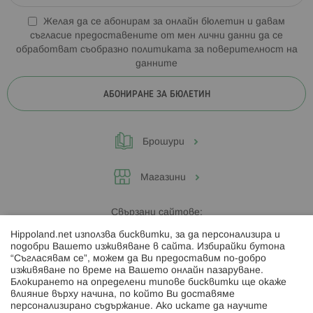
Желая да се абонирам за онлайн бюлетин и давам
съгласие предоставените от мен лични данни да се
обработват съобразно
политиката за поверителност на
данните
АБОНИРАНЕ ЗА БЮЛЕТИН
Брошури
Магазини
Свързани сайтове:
Hippoland.net използва бисквитки, за да персонализира и
Hippoland.ro
подобри Вашето изживяване в сайта. Избирайки бутона
“Съгласявам се”, можем да Ви предоставим по-добро
изживяване по време на Вашето онлайн пазаруване.
Последвайте ни:
Блокирането на определени типове бисквитки ще окаже
влияние върху начина, по който Ви доставяме
персонализирано съдържание. Ако искате да научите