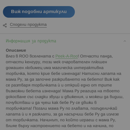
Виж подобни артикули
Сподели продукта
Информация за продукта
Описание
Влез в ROO вселената с
Peek-A-Roo
! Отчасти панда,
отчасти кенгуру, този мек очарователен плюшен
домашен любимец има магическа интерактивна
торбичка, която крие бебе изненада! Натисни лапата на
мама Ру, за да започне разкриването на бебето! Виж как
се разтваря торбичката ѝ и открий едно от трите
възможни бебета изненада! Мама Ру реагира на твоето
докосване със сладки звуци и движения, и можеш да видиш,
почувстваш и да чуеш как бебе Ру се движи в
торбичката! Погали мама Ру по главата, погъделичкай
лапата ѝ и я разклати, за да насърчиш бебе Ру да излезе
от торбичката. Начинът, по който играеш с мама Ру,
влияе върху настроението на бебето и на начина, по