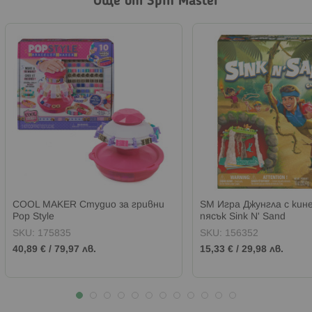
Още от Spin Master
COOL MAKER Студио за гривни
SM Игра Джунгла с кин
Pop Style
пясък Sink N' Sand
SKU:
175835
SKU:
156352
40,89 €
/
79,97 лв.
15,33 €
/
29,98 лв.