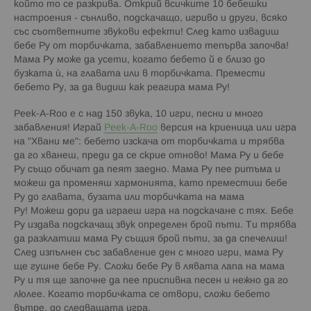
който то се разкрива. Открий всичките 10 бебешки
настроения - сънливо, подскачащо, игриво и други, всяко
със съответните звукови ефекти! След като извадиш
бебе Ру от торбичката, забавлението тепърва започва!
Мама Ру може да усети, когато бебето й е близо до
бузката ѝ, на главата или в торбичката. Премести
бебето Ру, за да видиш как реагира мама Ру!
Peek-A-Roo е с над 150 звука, 10 игри, песни и много
забавления! Играй
Peek-A-Roo
версия на криеница или игра
на "Хвани ме": бебето изскача от торбичката и трябва
да го хванеш, преди да се скрие отново! Мама Ру и бебе
Ру също обичат да пеят заедно. Мама Ру пее ритъма и
можеш да променяш хармонията, като преместиш бебе
Ру до главата, бузата или торбичката на мама
Ру! Можеш дори да играеш игра на подскачане с тях. Бебе
Ру издава подскачащ звук определен брой пъти. Ти трябва
да разклатиш мама Ру същия брой пъти, за да спечелиш!
След изпълнен със забавление ден с много игри, мама Ру
ще гушне бебе Ру. Сложи бебе Ру в лявата лапа на мама
Ру и тя ще започне да пее приспивна песен и нежно да го
люлее. Когато торбичката се отвори, сложи бебето
вътре, до следващата игра.