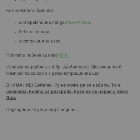
Комплектът включва:
интерактивна панда
Peek-A-Roo
,
бебе изненада,
инструкция за игра
Прочети повече за него
ТУК!
Играчката работи с 4 бр. АА батерии. Включените в
комплекта са само с демонстрационна цел.
ВНИМАНИЕ! Бебето Ру не може да се избира. То е
изненада, която се разкрива, когато се играе с мама
Roo.
Подходяща за деца над 5 години.