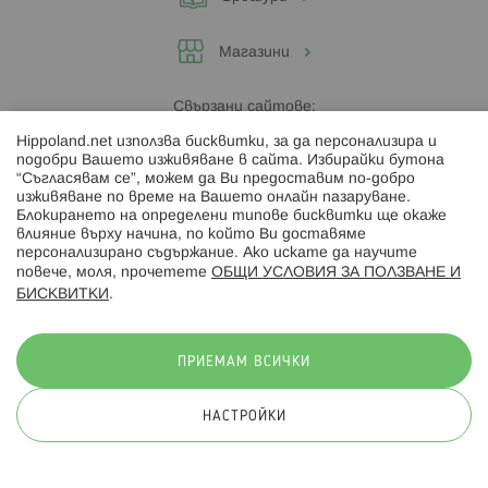
Магазини
Свързани сайтове:
Hippoland.net използва бисквитки, за да персонализира и
Hippoland.ro
подобри Вашето изживяване в сайта. Избирайки бутона
“Съгласявам се”, можем да Ви предоставим по-добро
изживяване по време на Вашето онлайн пазаруване.
Последвайте ни:
Блокирането на определени типове бисквитки ще окаже
влияние върху начина, по който Ви доставяме
персонализирано съдържание. Ако искате да научите
повече, моля, прочетете
ОБЩИ УСЛОВИЯ ЗА ПОЛЗВАНЕ И
БИСКВИТКИ
.
Начини на плащане:
ПРИЕМАМ ВСИЧКИ
НАСТРОЙКИ
© 2026 Hippoland.net. Всички права запазени
Общи условия
Πолитика за поверителност
Карта на сайта