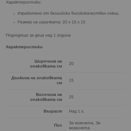
Характеристики:
Изработенo от белгийски висококачествен плюш.
Размер на играчката: 20 x 15 x 15
Подходящo за деца над 1 година
Характеристики
Широчина на
20
опаковката см
Дължина на опаковката
15
см
Височина на
25
опаковката см
Възраст
Над 1 г.
За момчета, За
Пол
момичета