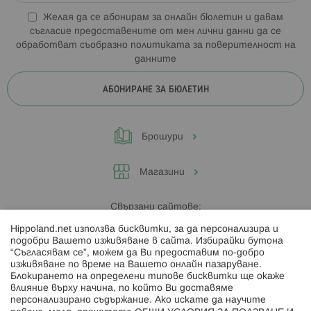
Желая да се абонирам за онлайн бюлетин и давам
съгласие предоставените от мен лични данни да се
обработват съобразно
политиката за поверителност на
данните
АБОНИРАНЕ ЗА БЮЛЕТИН
Брошури
Магазини
Свързани сайтове:
Hippoland.net използва бисквитки, за да персонализира и
Hippoland.ro
подобри Вашето изживяване в сайта. Избирайки бутона
“Съгласявам се”, можем да Ви предоставим по-добро
изживяване по време на Вашето онлайн пазаруване.
Последвайте ни:
Блокирането на определени типове бисквитки ще окаже
влияние върху начина, по който Ви доставяме
персонализирано съдържание. Ако искате да научите