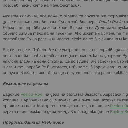
поздрав, песни като на манифестация.
Играта Хвани ме, ако можеш:
бебето се показва от торбичкат
да се е скрило отново там. Супер забавна игра!
Panda Rooloo
п
Кенга и тя трябва да го открие. В играта на
Дует
мама пуска
бебето изпява текста на песента. Ако искате да смените те
поставяте Ру на различни места. Може да се включите към кар
В края на деня бебето вече е уморено от игри и трябва да се с
нощ“, а това става, правилно се досетихте, като допрете Ру
наклони глава на една страна, ще го гушне, ще започне да го 
и сложите направо Ру в
леглото
, извинете, в коремчето на м
отпусне в блажен сън. Дори ще го чуете тихичко да похърква 
Реакциите на децата
Дадохме
Peek-a-Roo
на деца на различна възраст. Харесаха я 
коприна. Първоначално си мислеха, че е плюшена играчка за гу
приятел за игра. Макар на инструкциите да пише, че
Peek-a-R
играха приятелските деца между 3 и 5 годинки (не че
Peek-a-R
Предимствата на
Peek-a-Roo