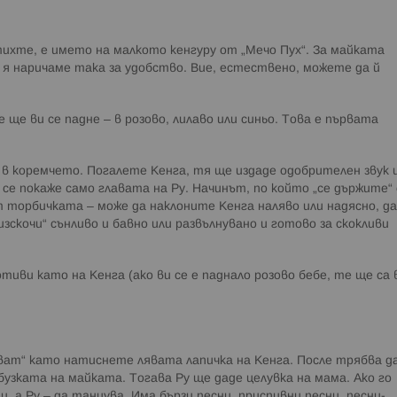
етихте, е името на малкото кенгуру от „Мечо Пух“. За майката
е я наричаме така за удобство. Вие, естествено, можете да й
 ще ви се падне – в розово, лилаво или синьо. Това е първата
 в коремчето. Погалете Кенга, тя ще издаде одобрителен звук 
 се покаже само главата на Ру. Начинът, по който „се държите“ 
т торбичката – може да наклоните Кенга наляво или надясно, да
зскочи“ сънливо и бавно или развълнувано и готово за скокливи
иви като на Кенга (ако ви се е паднало розово бебе, те ще са 
ват“ като натиснете лявата лапичка на Кенга. После трябва д
узката на майката. Тогава Ру ще даде целувка на мама. Ако го
, а Ру – да танцува. Има бързи песни, приспивни песни, песни-