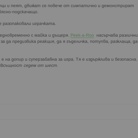
вуци и пеят, движат се повече от симпатично и демонстрират
 бясно-подскачащо.
ме разопаковали играчката.
 едновременно с майка и дъщеря.
Peek-a-Roo
насърчава различни
а да предизвика реакция, да я гъделичка, потупва, разклаща, да
 на допир и суперзабавна за игра. Тя е издържлива и безопасна.
. Всъщност
седем от шест
.