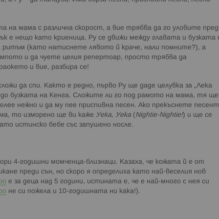
а на мама с различна скорост, а вие трябва да го уловите пред
ък е нещо като криеница. Ру се движи между главата и бузката 
 ритъм (като натиснете лявото й краче, нали помните?), а
мпото и да чуете целия репертоар, просто трябва да
аокето и вие, разбира се!
ложи да спи. Както е редно, първо Ру ще даде целувка за „Лека
 до бузката на Кенга. Сложите ли го под рамото на мама, тя ще
люлее нежно и да му пее приспивна песен. Ако прекъснете песен
ама, то изморено ще ви каже
Уека, Уека
(
Nightie-Nightie!
) и ще се
като истинско бебе със запушено носле.
дори 4-годишни момченца-близнаци. Казаха, че кожата й е от
шкане преди сън, но скоро я определиха като най-веселия нов
oo
е за деца над 5 години, истината е, че е най-много с нея си
oo
не си пожела и 10-годишната ни кака!).