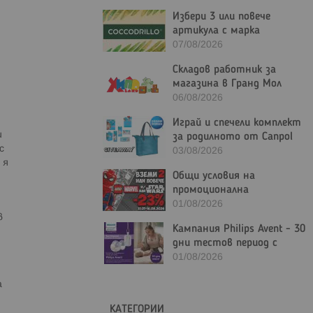
Избери 3 или повече
артикула с марка
Coccodrillo и вземи 20%
07/08/2026
отстъпка!
Складов работник за
магазина в Гранд Мол
Варна
06/08/2026
Играй и спечели комплект
и
за родилното от Canpol
с
Bulgaria
03/08/2026
 я
Общи условия на
промоционална
активност "Вземи 2 или
01/08/2026
повече LEGO Marvel и/или
в
Кампания Philips Avent - 30
LEGO Star Wars с - 23%"
дни тестов период с
гаранция за връщане на
01/08/2026
парите
а
КАТЕГОРИИ