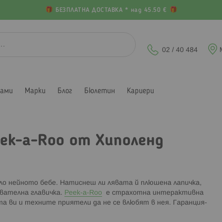
БЕЗПЛАТНА ДОСТАВКА * над 45.50 €
02 / 40 484
лами
Марки
Блог
Бюлетин
Кариери
ek-a-Roo от Хиполенд
шило нейното бебе. Натиснеш ли лявата й плюшена лапичка,
ователна главичка.
Peek-a-Roo
е страхотна интерактивна
цата ви и техните приятели да не се влюбят в нея. Гаранция-