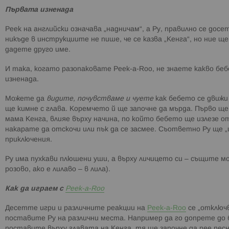
Първата изненада
Peek на английски означава „надничам“, а Ру, правилно се дос
никъде в инструкциите не пише, че се казва „Кенга“, но ние щ
дадете друго име.
И така, когато разопаковате Peek-a-Roo, не знаете какво бебе
изненада.
Можете да
видите, почувстваме и чуете
как бебето се движи
ще кимне с глава. Коремчето й ще започне да мърда. Първо ще
мама Кенга, влияе върху начина, по който бебето ще излезе о
накарате да отскочи или пък да се засмее. Съответно Ру ще „и
приключения.
Ру има пухкави плюшени уши, а върху личицето си – същите мот
розово, ако е лилаво – в лила).
Как да играем с
Peek-a-Roo
Десетте игри и различните реакции на
Peek-a-Roo
се „отключ
поставите Ру на различни места. Например да го допрете до б
поставите върху главата на Кенга, тя ще започне да пее песни