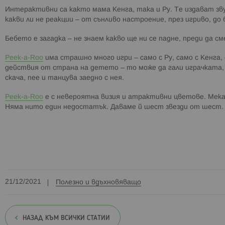
Интерактивни са както мама Кенга, така и Ру. Те издават з
какви ли не реакции – от сънливо настроение, през игриво, до
Бебето е загадка – не знаем какво ще ни се падне, преди да с
Peek-a-Roo
има страшно много игри – само с Ру, само с Кенга,
действия от страна на детето – то може да гали играчката, з
скача, пее и танцува заедно с нея.
Peek-a-Roo
е с невероятна визия и атрактивни цветове. Мека е
Няма нито един недостатък. Даваме й шест звезди от шест
21/12/2021
Полезно и вдъхновяващо
НАЗАД КЪМ ВСИЧКИ СТАТИИ