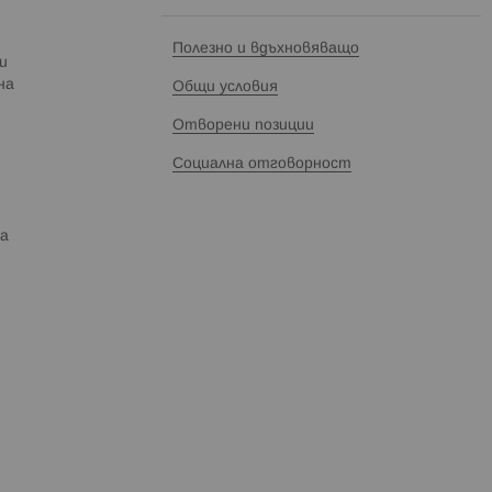
Полезно и вдъхновяващо
и
на
Общи условия
Отворени позиции
Социална отговорност
та