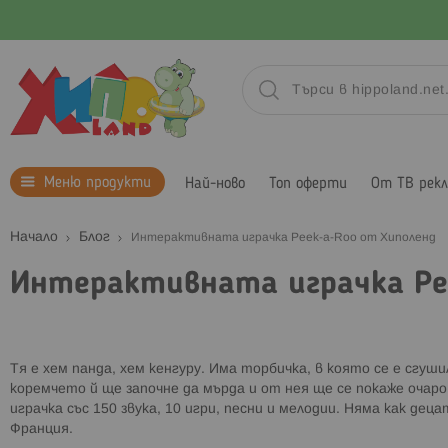
Меню продукти
Най-ново
Топ оферти
От ТВ рек
Начало
Блог
Интерактивната играчка Peek-a-Roo от Хиполенд
Интерактивната играчка Pe
Тя е хем панда, хем кенгуру. Има торбичка, в която се е сгу
коремчето й ще започне да мърда и от нея ще се покаже очар
играчка със 150 звука, 10 игри, песни и мелодии. Няма как де
Франция.