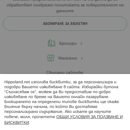
обработват съобразно
политиката за поверителност на
данните
АБОНИРАНЕ ЗА БЮЛЕТИН
Брошури
Магазини
Свързани сайтове:
Hippoland.net използва бисквитки, за да персонализира и
Hippoland.ro
подобри Вашето изживяване в сайта. Избирайки бутона
“Съгласявам се”, можем да Ви предоставим по-добро
изживяване по време на Вашето онлайн пазаруване.
Последвайте ни:
Блокирането на определени типове бисквитки ще окаже
влияние върху начина, по който Ви доставяме
персонализирано съдържание. Ако искате да научите
повече, моля, прочетете
ОБЩИ УСЛОВИЯ ЗА ПОЛЗВАНЕ И
БИСКВИТКИ
.
Начини на плащане: