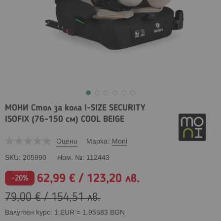
МОНИ Стол за кола I-SIZE SECURITY
ISOFIX (76-150 см) COOL BEIGE
Оцени
Марка
Moni
SKU
205990
Ном. №
112443
62,99 €
/
123,20 лв.
Промо
-20%
цена
79,00 €
/
154,51 лв.
Валутен курс: 1 EUR = 1.95583 BGN