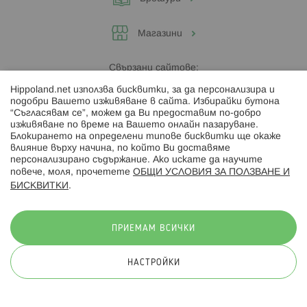
Магазини
Свързани сайтове:
Hippoland.net използва бисквитки, за да персонализира и
Hippoland.ro
подобри Вашето изживяване в сайта. Избирайки бутона
“Съгласявам се”, можем да Ви предоставим по-добро
изживяване по време на Вашето онлайн пазаруване.
Последвайте ни:
Блокирането на определени типове бисквитки ще окаже
влияние върху начина, по който Ви доставяме
персонализирано съдържание. Ако искате да научите
повече, моля, прочетете
ОБЩИ УСЛОВИЯ ЗА ПОЛЗВАНЕ И
БИСКВИТКИ
.
Начини на плащане:
ПРИЕМАМ ВСИЧКИ
НАСТРОЙКИ
© 2026 Hippoland.net. Всички права запазени
Общи условия
Πолитика за поверителност
Карта на сайта