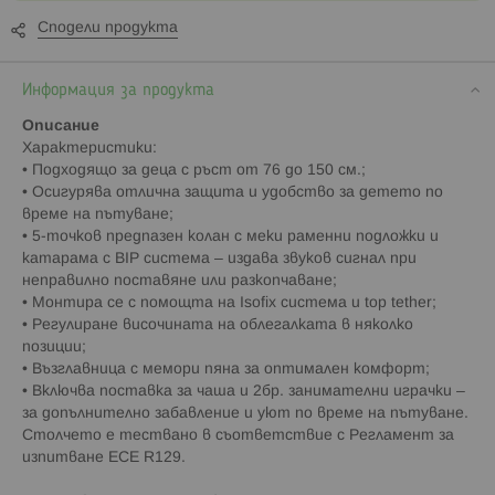
Сподели продукта
Информация за продукта
Описание
Характеристики:
• Подходящо за деца с ръст от 76 до 150 см.;
• Осигурява отлична защита и удобство за детето по
време на пътуване;
• 5-точков предпазен колан с меки раменни подложки и
катарама с BIP система – издава звуков сигнал при
неправилно поставяне или разкопчаване;
• Монтира се с помощта на Isofix система и top tether;
• Регулиране височината на облегалката в няколко
позиции;
• Възглавница с мемори пяна за оптимален комфорт;
• Включва поставка за чаша и 2бр. занимателни играчки –
за допълнително забавление и уют по време на пътуване.
Столчето е тествано в съответствие с Регламент за
изпитване ECE R129.