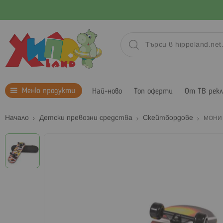
Меню продукти
Най-ново
Топ оферти
От ТВ рек
Начало
Детски превозни средства
Скейтбордове
МОНИ 
Преминете
към
края
на
галерията
на
изображенията