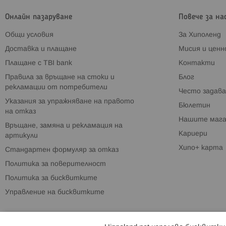
Онлайн пазаруване
Повече за на
Общи условия
За Хиполенд
Доставка и плащане
Мисия и цен
Плащане с TBI bank
Контакти
Правила за връщане на стоки и
Блог
рекламации от потребители
Често задава
Указания за упражняване на правото
Бюлетин
на отказ
Нашите мага
Връщане, замяна и рекламация на
Кариери
артикули
Хипо+ карта
Стандартен формуляр за отказ
Политика за поверителност
Политика за бисквитките
Управление на бисквитките