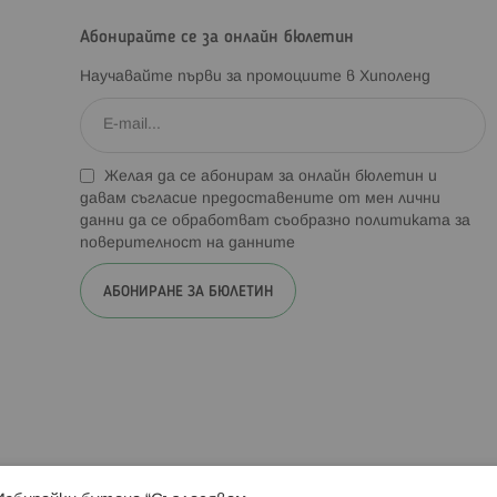
Абонирайте се за онлайн бюлетин
Научавайте първи за промоциите в Хиполенд
Желая да се абонирам за онлайн бюлетин и
давам съгласие предоставените от мен лични
данни да се обработват съобразно
политиката за
поверителност на данните
АБОНИРАНЕ ЗА БЮЛЕТИН