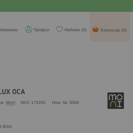
Магазини
Профил
Любими (
0
)
Кошница (
0
)
LUX ОСА
ка
Moni
SKU
170200
Ном. №
3006
83 BGN