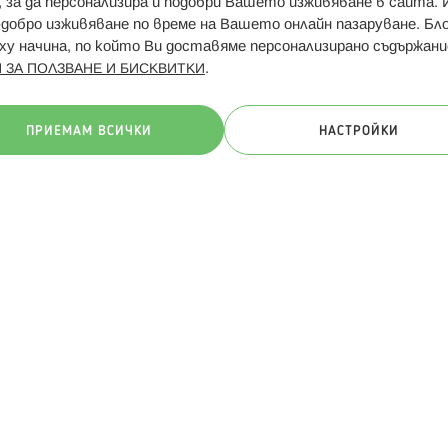
и, за да персонализира и подобри Вашето изживяване в сайта.
Свързани сайтове:
Hippoland.ro
Последвайте
-добро изживяване по време на Вашето онлайн пазаруване. Б
у начина, по който Ви доставяме персонализирано съдържани
.
 ЗА ПОЛЗВАНЕ И БИСКВИТКИ
ачини на плащане:
ПРИЕМАМ ВСИЧКИ
НАСТРОЙКИ
. Всички права запазени
Общи условия
Πолитика за поверителн
Онлайн магазин от