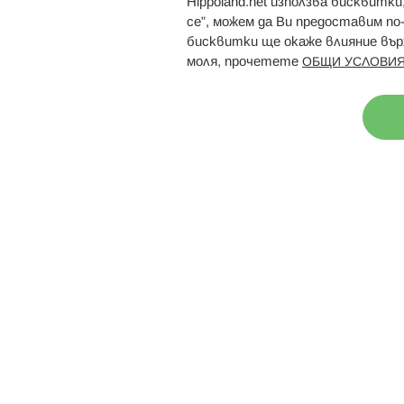
Hippoland.net използва бисквитк
Брошури
Магазини
се”, можем да Ви предоставим по
бисквитки ще окаже влияние върх
моля, прочетете
ОБЩИ УСЛОВИЯ
Н
© 2026 Hippoland.net