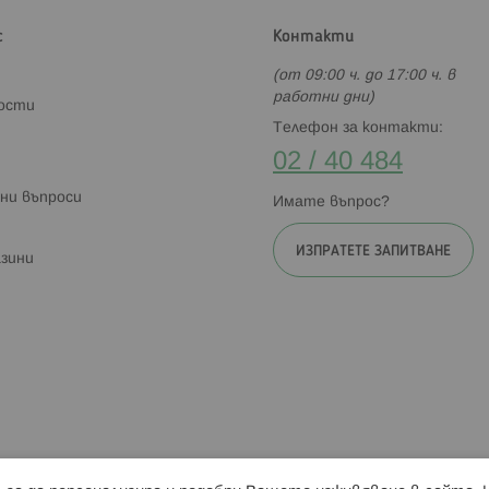
с
Контакти
(от 09:00 ч. до 17:00 ч. в
работни дни)
ности
Телефон за контакти:
02 / 40 484
ни въпроси
Имате въпрос?
ИЗПРАТЕТЕ ЗАПИТВАНЕ
зини