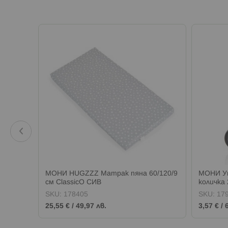
к пяна
МОНИ HUGZZZ Матрак пяна 60/120/9
МОНИ Ун
см ClassicO СИВ
количка 
SKU:
178405
SKU:
17
25,55 €
/
49,97 лв.
3,57 €
/