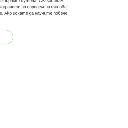
 Избирайки бутона “Съгласявам
 ни:
локирането на определени типове
е. Ако искате да научите повече,
ост
Карта на сайта