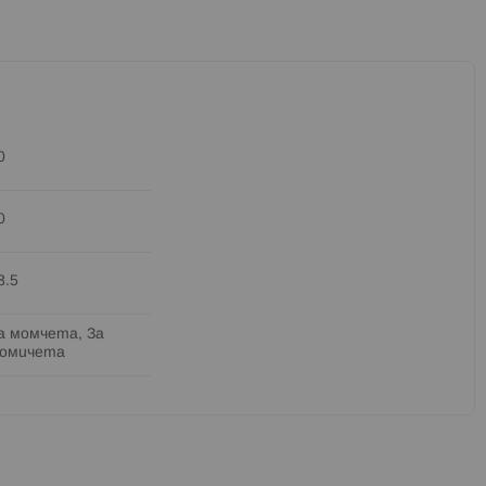
0
0
8.5
а момчета, За
омичета