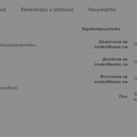
тие
Коментари и рейтинг
Наличности
Характеристики
Широчина на
2
 висококачествен;
опаковката см
Дължина на
1
опаковката см
Височина на
7
опаковката см
минаване.
З
Пол
м