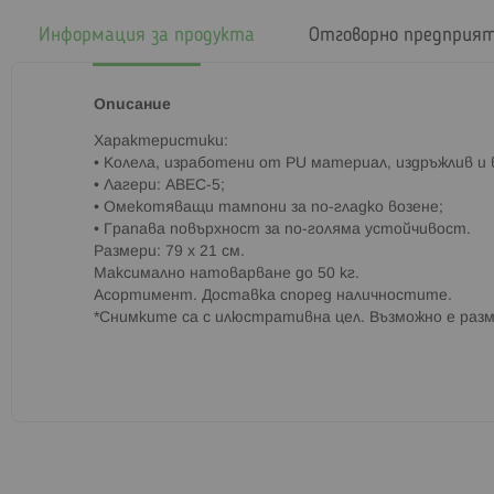
началото
на
Информация за продукта
Отговорно предприя
галерия
със
снимки
Описание
Характеристики:
• Колела, изработени от PU материал, издръжлив и
• Лагери: ABEC-5;
• Омекотяващи тампони за по-гладко возене;
• Грапава повърхност за по-голяма устойчивост.
Размери: 79 х 21 см.
Максимално натоварване до 50 кг.
Асортимент. Доставка според наличностите.
*Снимките са с илюстративна цел. Възможно е раз