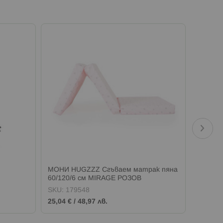
МОНИ HUGZZZ Сгъваем матрак пяна
МОНИ М
60/120/6 см MIRAGE РОЗОВ
играчк
SKU:
179548
SKU:
1
25,04 €
/
48,97 лв.
29,13 €