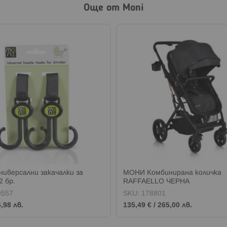
Още от Moni
иверсални закачалки за
МОНИ Комбинирана количка
2 бр.
RAFFAELLO ЧЕРНА
9557
SKU:
178801
6,98 лв.
135,49 €
/
265,00 лв.