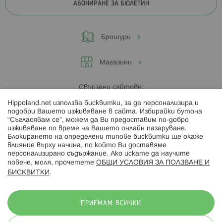
АБОНИРАНЕ ЗА БЮЛЕТИН
Брошури
Магазини
Свързани сайтове:
Hippoland.net използва бисквитки, за да персонализира и
Hippoland.ro
подобри Вашето изживяване в сайта. Избирайки бутона
“Съгласявам се”, можем да Ви предоставим по-добро
изживяване по време на Вашето онлайн пазаруване.
Последвайте ни:
Блокирането на определени типове бисквитки ще окаже
влияние върху начина, по който Ви доставяме
персонализирано съдържание. Ако искате да научите
повече, моля, прочетете
ОБЩИ УСЛОВИЯ ЗА ПОЛЗВАНЕ И
БИСКВИТКИ
.
Начини на плащане:
ПРИЕМАМ ВСИЧКИ