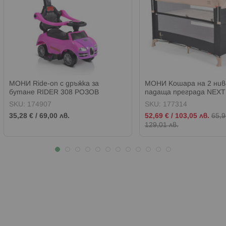
МОНИ Ride-on с дръжка за
МОНИ Кошара на 2 нив
бутане RIDER 308 РОЗОВ
падаща преграда NEXT
БЕЖОВА
SKU:
174907
SKU:
177314
Промо
35,28 €
/
69,00 лв.
52,69 €
/
103,05 лв.
65,9
цена
129,01 лв.