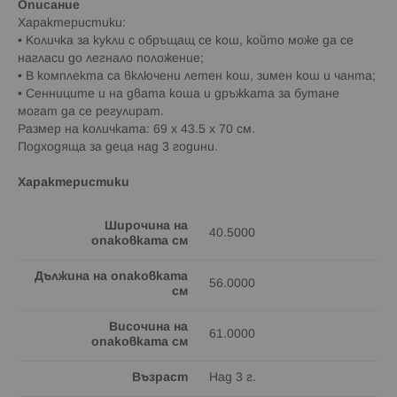
Описание
Характеристики:
• Количка за кукли с обръщащ се кош, който може да се
нагласи до легнало положение;
• В комплекта са включени летен кош, зимен кош и чанта;
• Сенниците и на двата коша и дръжката за бутане
могат да се регулират.
Размер на количката: 69 x 43.5 x 70 см.
Подходяща за деца над 3 години.
Характеристики
Широчина на
40.5000
опаковката см
Дължина на опаковката
56.0000
см
Височина на
61.0000
опаковката см
Възраст
Над 3 г.