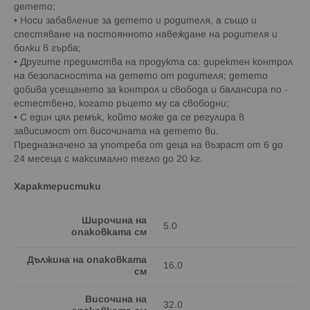
детето;
• Носи забавление за детето и родителя, а също и
спестяване на постоянното навеждане на родителя и
болки в гърба;
• Другите предимства на продукта са: директен контрол
на безопасността на детето от родителя; детето
добива усещането за контрол и свобода и балансира по -
естествено, когато ръцето му са свободни;
• С един цял ремък, който може да се регулира в
зависимост от височината на детето ви.
Предназначено за употреба от деца на възраст от 6 до
24 месеца с максимално тегло до 20 кг.
Характеристики
Широчина на
5.0
опаковката см
Дължина на опаковката
16.0
см
Височина на
32.0