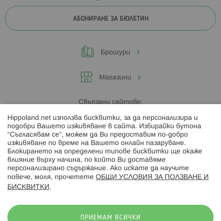
АБОНИРАНЕ ЗА БЮЛЕТИН
Брошури
Магазини
Свързани сайтове:
Hippoland.net използва бисквитки, за да персонализира и
Hippoland.ro
подобри Вашето изживяване в сайта. Избирайки бутона
“Съгласявам се”, можем да Ви предоставим по-добро
изживяване по време на Вашето онлайн пазаруване.
Последвайте ни:
Блокирането на определени типове бисквитки ще окаже
влияние върху начина, по който Ви доставяме
персонализирано съдържание. Ако искате да научите
повече, моля, прочетете
ОБЩИ УСЛОВИЯ ЗА ПОЛЗВАНЕ И
БИСКВИТКИ
.
Начини на плащане:
ПРИЕМАМ ВСИЧКИ