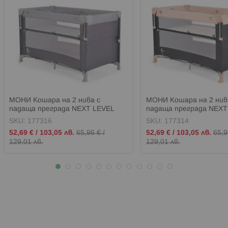
МОНИ Кошара на 2 нива с
МОНИ Кошара на 2 нив
падаща преграда NEXT LEVEL
падаща преграда NEXT
СИВА
БЕЖОВА
SKU:
177316
SKU:
177314
Промо
Промо
52,69 €
/
103,05 лв.
65,96 €
/
52,69 €
/
103,05 лв.
65,9
цена
цена
129,01 лв.
129,01 лв.