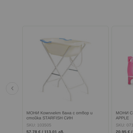
а онлайн
МОНИ Комплект вана с отвор и
МОНИ Сг
стойка STARFISH СИН
APPLE
SKU:
103505
SKU:
07
57,78 €
/
113,01 лв.
20,95 €