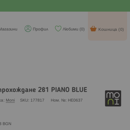
Магазини
Профил
Любими (
0
)
Кошница (
0
)
прохождане 2в1 PIANO BLUE
ка
Moni
SKU
177817
Ном. №
HE0637
83 BGN