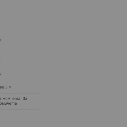
6
1
6
ад 6 м.
а момчета, За
омичета