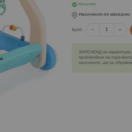
Налично
Наличност по магазини
Брой:
XИПОЛЕНД не гарантира 
приключване на поръчката
наличност, ще се свържем 