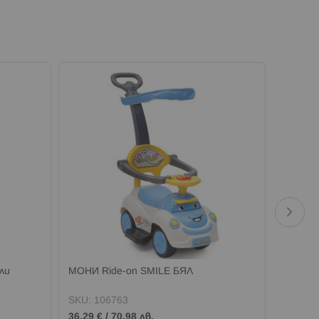
ли
МОНИ Ride-on SMILE БЯЛ
МОНИ С
кукли 
SKU:
106763
SKU:
0
36,29 €
/
70,98 лв.
16,86 €