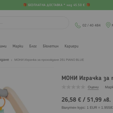
БЕЗПЛАТНА ДОСТАВКА * над 45.50 €
02 / 40 484
лами
Марки
Блог
Бюлетин
Кариери
ождане
МОНИ Играчка за прохождане 2в1 PIANO BLUE
МОНИ Играчка за 
Оцени
Мар
26,58 €
/
51,99 лв.
Валутен курс: 1 EUR = 1.955