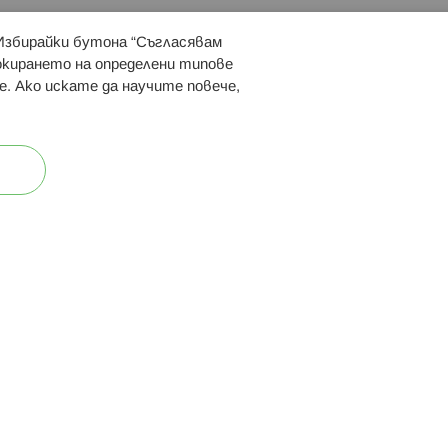
 Избирайки бутона “Съгласявам
 ни:
локирането на определени типове
е. Ако искате да научите повече,
ост
Карта на сайта