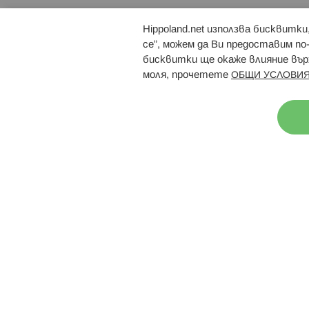
Hippoland.net използва бисквитк
Брошури
Магазини
се”, можем да Ви предоставим по
бисквитки ще окаже влияние върх
моля, прочетете
ОБЩИ УСЛОВИЯ
Н
© 2026 Hippoland.net