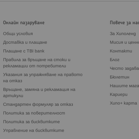
Онлайн пазаруване
Повече за на
Общи условия
За Хиполенд
Доставка и плащане
Мисия и цен
Плащане с TBI bank
Контакти
Правила за връщане на стоки и
Блог
рекламации от потребители
Често задава
Указания за упражняване на правото
Бюлетин
на отказ
Нашите мага
Връщане, замяна и рекламация на
Кариери
артикули
Хипо+ карта
Стандартен формуляр за отказ
Политика за поверителност
Политика за бисквитките
Управление на бисквитките