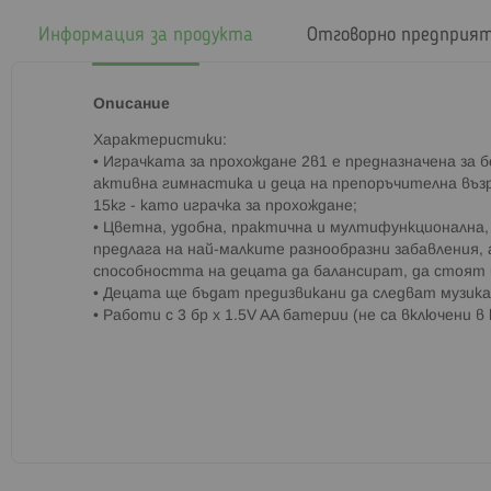
началото
на
Информация за продукта
Отговорно предприя
галерия
със
снимки
Описание
Характеристики:
• Играчката за прохождане 2в1 е предназначена за 
активна гимнастика и деца на препоръчителна възр
15кг - като играчка за прохождане;
• Цветна, удобна, практична и мултифункционална, с
предлага на най-малките разнообразни забавления,
способността на децата да балансират, да стоят
• Децата ще бъдат предизвикани да следват музик
• Работи с 3 бр x 1.5V AA батерии (не са включени 