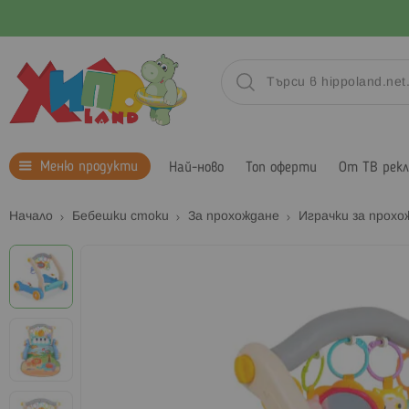
Меню продукти
Най-ново
Топ оферти
От ТВ рек
Начало
Бебешки стоки
За прохождане
Играчки за прох
Преминете
към
края
на
галерията
на
изображенията