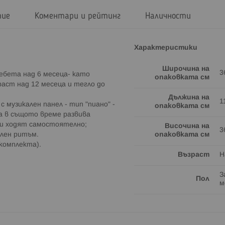
тие
Коментари и рейтинг
Наличности
Характеристики
Широчина на
3
бебета над 6 месеца- като
опаковката см
аст над 12 месеца и тегло до
Дължина на
1
 музикален панел - тип "пиано" -
опаковката см
 а в същото време развива
 и ходят самостоятелно;
Височина на
3
ален ритъм.
опаковката см
в комплекта).
Възраст
Н
З
Пол
м