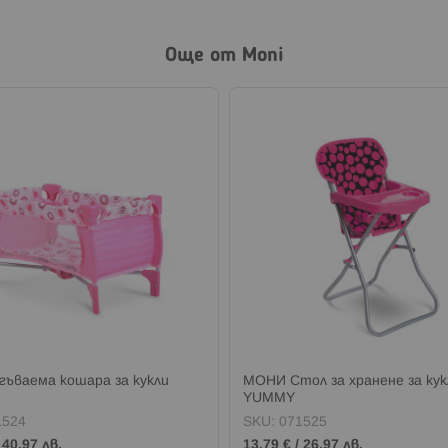
Още от Moni
ъваема кошара за кукли
МОНИ Стол за хранене за кук
YUMMY
1524
SKU:
071525
/
40,97 лв.
13,79 €
/
26,97 лв.