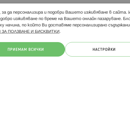
и, за да персонализира и подобри Вашето изживяване в сайта.
Свързани сайтове:
Hippoland.ro
Последвайте
-добро изживяване по време на Вашето онлайн пазаруване. Б
у начина, по който Ви доставяме персонализирано съдържани
.
 ЗА ПОЛЗВАНЕ И БИСКВИТКИ
ачини на плащане:
ПРИЕМАМ ВСИЧКИ
НАСТРОЙКИ
. Всички права запазени
Общи условия
Πолитика за поверителн
Онлайн магазин от