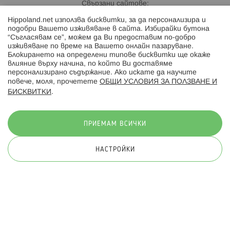
Свързани сайтове:
Hippoland.net използва бисквитки, за да персонализира и
Hippoland.ro
подобри Вашето изживяване в сайта. Избирайки бутона
“Съгласявам се”, можем да Ви предоставим по-добро
изживяване по време на Вашето онлайн пазаруване.
Последвайте ни:
Блокирането на определени типове бисквитки ще окаже
влияние върху начина, по който Ви доставяме
персонализирано съдържание. Ако искате да научите
повече, моля, прочетете
ОБЩИ УСЛОВИЯ ЗА ПОЛЗВАНЕ И
БИСКВИТКИ
.
Начини на плащане:
ПРИЕМАМ ВСИЧКИ
НАСТРОЙКИ
© 2026 Hippoland.net. Всички права запазени
Общи условия
Πолитика за поверителност
Карта на сайта
Онлайн магазин от