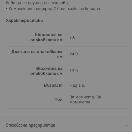
бебе да се научи да се изправя;
• Комплектът съдържа 2 броя халки за кошара.
Характеристики
Широчина на
7.0
опаковката см
Дължина на опаковката
24.0
см
Височина на
13.0
опаковката см
Възраст
Над 1 г.
За момчета, За
Пол
момичета
Отговорно предприятие